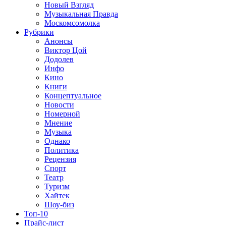
Новый Взгляд
Музыкальная Правда
Москомсомолка
Рубрики
Анонсы
Виктор Цой
Додолев
Инфо
Кино
Книги
Концептуальное
Новости
Номерной
Мнение
Музыка
Однако
Политика
Рецензия
Спорт
Театр
Туризм
Хайтек
Шоу-биз
Топ-10
Прайс-лист