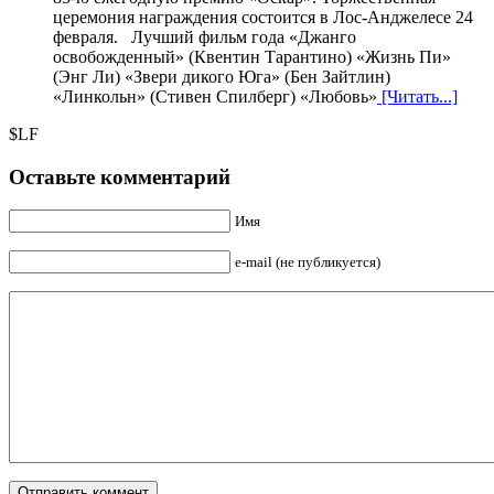
церемония награждения состоится в Лос-Анджелесе 24
февраля. Лучший фильм года «Джанго
освобожденный» (Квентин Тарантино) «Жизнь Пи»
(Энг Ли) «Звери дикого Юга» (Бен Зайтлин)
«Линкольн» (Стивен Спилберг) «Любовь»
[Читать...]
$LF
Оставьте комментарий
Имя
e-mail (не публикуется)