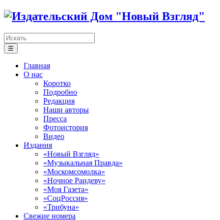
☰
Главная
О нас
Коротко
Подробно
Редакция
Наши авторы
Пресса
Фотоистория
Видео
Издания
«Новый Взгляд»
«Музыкальная Правда»
«Москомсомолка»
«Ночное Рандеву»
«Моя Газета»
«СоцРоссия»
«Трибуна»
Свежие номера