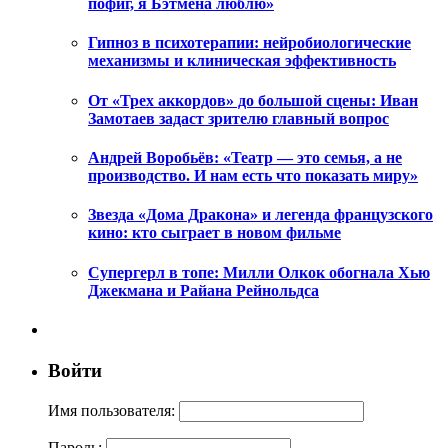
пофиг, я Бэтмена люблю»
Гипноз в психотерапии: нейробиологические
механизмы и клиническая эффективность
От «Трех аккордов» до большой сцены: Иван
Замотаев задаст зрителю главный вопрос
Андрей Воробьёв: «Театр — это семья, а не
производство. И нам есть что показать миру»
Звезда «Дома Дракона» и легенда французского
кино: кто сыграет в новом фильме
Супергерл в топе: Милли Олкок обогнала Хью
Джекмана и Райана Рейнольдса
Войти
Имя пользователя:
Пароль: