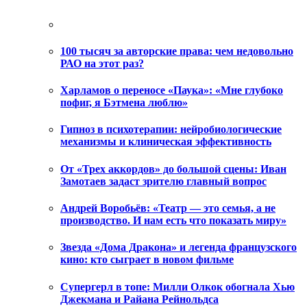
100 тысяч за авторские права: чем недовольно
РАО на этот раз?
Харламов о переносе «Паука»: «Мне глубоко
пофиг, я Бэтмена люблю»
Гипноз в психотерапии: нейробиологические
механизмы и клиническая эффективность
От «Трех аккордов» до большой сцены: Иван
Замотаев задаст зрителю главный вопрос
Андрей Воробьёв: «Театр — это семья, а не
производство. И нам есть что показать миру»
Звезда «Дома Дракона» и легенда французского
кино: кто сыграет в новом фильме
Супергерл в топе: Милли Олкок обогнала Хью
Джекмана и Райана Рейнольдса