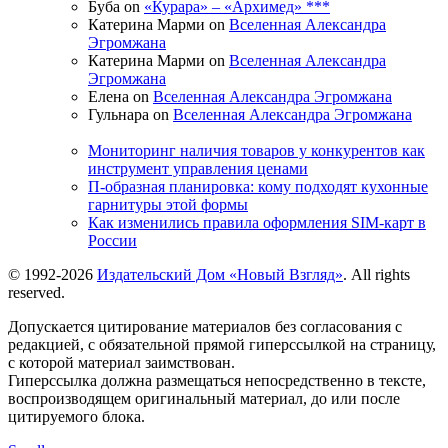
Буба on
«Курара» – «Архимед» ***
Катерина Марми on
Вселенная Александра
Эгромжана
Катерина Марми on
Вселенная Александра
Эгромжана
Елена on
Вселенная Александра Эгромжана
Гульнара on
Вселенная Александра Эгромжана
Мониторинг наличия товаров у конкурентов как
инструмент управления ценами
П-образная планировка: кому подходят кухонные
гарнитуры этой формы
Как изменились правила оформления SIM-карт в
России
© 1992-2026
Издательский Дом «Новый Взгляд»
. All rights
reserved.
Допускается цитирование материалов без согласования с
редакцией, с обязательной прямой гиперссылкой на страницу,
с которой материал заимствован.
Гиперссылка должна размещаться непосредственно в тексте,
воспроизводящем оригинальный материал, до или после
цитируемого блока.