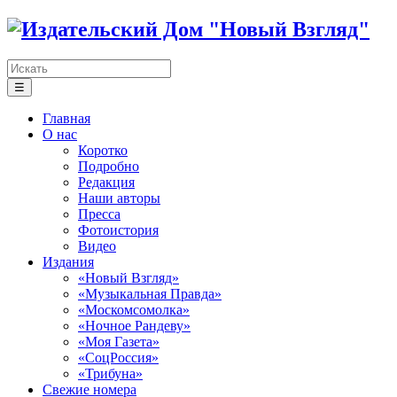
☰
Главная
О нас
Коротко
Подробно
Редакция
Наши авторы
Пресса
Фотоистория
Видео
Издания
«Новый Взгляд»
«Музыкальная Правда»
«Москомсомолка»
«Ночное Рандеву»
«Моя Газета»
«СоцРоссия»
«Трибуна»
Свежие номера