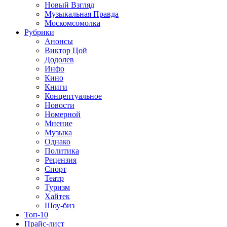
Новый Взгляд
Музыкальная Правда
Москомсомолка
Рубрики
Анонсы
Виктор Цой
Додолев
Инфо
Кино
Книги
Концептуальное
Новости
Номерной
Мнение
Музыка
Однако
Политика
Рецензия
Спорт
Театр
Туризм
Хайтек
Шоу-биз
Топ-10
Прайс-лист