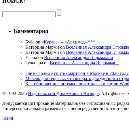
ПОИСК:
Комментарии
Буба on
«Курара» – «Архимед» ***
Катерина Марми on
Вселенная Александра Эгромж
Катерина Марми on
Вселенная Александра Эгромж
Елена on
Вселенная Александра Эгромжана
Гульнара on
Вселенная Александра Эгромжана
Где выгодно купить смартфон в Москве в 2026 го
Мебель для террасы: что выбрать для удобного отд
Как обновление системы влияет на активацию Wind
© 1992-2026
Издательский Дом «Новый Взгляд»
. All rights reser
Допускается цитирование материалов без согласования с редак
Гиперссылка должна размещаться непосредственно в тексте, в
Scroll