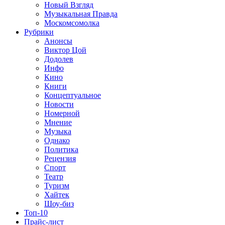
Новый Взгляд
Музыкальная Правда
Москомсомолка
Рубрики
Анонсы
Виктор Цой
Додолев
Инфо
Кино
Книги
Концептуальное
Новости
Номерной
Мнение
Музыка
Однако
Политика
Рецензия
Спорт
Театр
Туризм
Хайтек
Шоу-биз
Топ-10
Прайс-лист