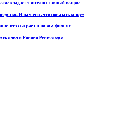
отаев задаст зрителю главный вопрос
водство. И нам есть что показать миру»
ино: кто сыграет в новом фильме
жекмана и Райана Рейнольдса