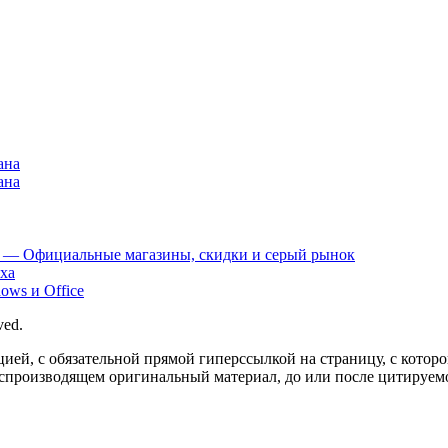
ана
ана
ду — Официальные магазины, скидки и серый рынок
ыха
ows и Office
ved.
цией, с обязательной прямой гиперссылкой на страницу, с котор
оспроизводящем оригинальный материал, до или после цитируемо