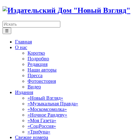
☰
Главная
О нас
Коротко
Подробно
Редакция
Наши авторы
Пресса
Фотоистория
Видео
Издания
«Новый Взгляд»
«Музыкальная Правда»
«Москомсомолка»
«Ночное Рандеву»
«Моя Газета»
«СоцРоссия»
«Трибуна»
Свежие номера