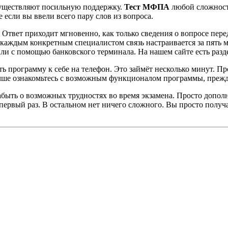
существляют посильную поддержку.
Тест МФПА
любой сложност
 если вы ввели всего пару слов из вопроса.
. Ответ приходит мгновенно, как только сведения о вопросе пере
С каждым конкретным специалистом связь настраивается за пять 
и с помощью банковского терминала. На нашем сайте есть разде
 программу к себе на телефон. Это займёт несколько минут. Пр
чше ознакомьтесь с возможным функционалом программы, прежде
абыть о возможных трудностях во время экзамена. Просто дополн
 первый раз. В остальном нет ничего сложного. Вы просто получ