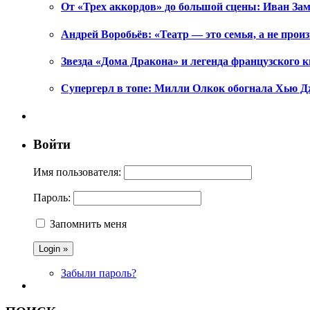
От «Трех аккордов» до большой сцены: Иван Зам
Андрей Воробьёв: «Театр — это семья, а не произ
Звезда «Дома Дракона» и легенда французского к
Супергерл в топе: Милли Олкок обогнала Хью Д
Войти
Имя пользователя:
Пароль:
Запомнить меня
Забыли пароль?