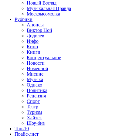
Новый Взгляд
Музыкальная Правда
Москомсомолка
Рубрики
Анонсы
Виктор Цой
Додолев
Инфо
Кино
Книги
Концептуальное
Новости
Номерной
Мнение
Музыка
Однако
Политика
Рецензия
Спорт
Театр
Туризм
Хайтек
Шоу-биз
Топ-10
Прайс-лист