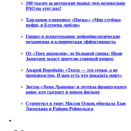
100 тысяч за авторские права: чем недовольно
РАО на этот раз?
Харламов о переносе «Паука»: «Мне глубоко
пофиг, я Бэтмена люблю»
Гипноз в психотерапии: нейробиологические
механизмы и клиническая эффективность
От «Трех аккордов» до большой сцены: Иван
Замотаев задаст зрителю главный вопрос
Андрей Воробьёв: «Театр — это семья, а не
производство. И нам есть что показать миру»
Звезда «Дома Дракона» и легенда французского
кино: кто сыграет в новом фильме
Супергерл в топе: Милли Олкок обогнала Хью
Джекмана и Райана Рейнольдса