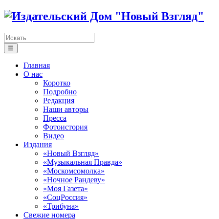
☰
Главная
О нас
Коротко
Подробно
Редакция
Наши авторы
Пресса
Фотоистория
Видео
Издания
«Новый Взгляд»
«Музыкальная Правда»
«Москомсомолка»
«Ночное Рандеву»
«Моя Газета»
«СоцРоссия»
«Трибуна»
Свежие номера