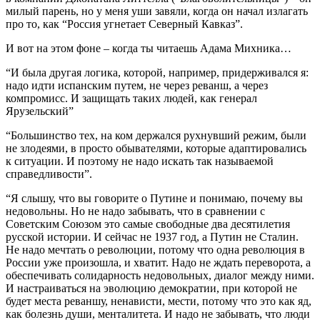
милый парень, но у меня уши завяли, когда он начал излагать
про то, как “Россия угнетает Северный Кавказ”.
И вот на этом фоне – когда ты читаешь Адама Михника…
“И была другая логика, которой, например, придерживался я:
надо идти испанским путем, не через реванш, а через
компромисс. И защищать таких людей, как генерал
Ярузельский”
“Большинство тех, на ком держался рухнувший режим, были
не злодеями, в просто обывателями, которые адаптировались
к ситуации. И поэтому не надо искать так называемой
справедливости”.
“Я слышу, что вы говорите о Путине и понимаю, почему вы
недовольны. Но не надо забывать, что в сравнении с
Советским Союзом это самые свободные два десятилетия
русской истории. И сейчас не 1937 год, а Путин не Сталин.
Не надо мечтать о революции, потому что одна революция в
России уже произошла, и хватит. Надо не ждать переворота, а
обеспечивать солидарность недовольных, диалог между ними.
И настраиваться на эволюцию демократии, при которой не
будет места реваншу, ненависти, мести, потому что это как яд,
как болезнь души, менталитета. И надо не забывать, что люди