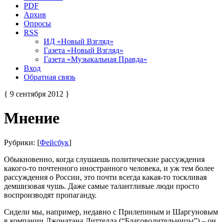
PDF
Архив
Опросы
RSS
ИД «Новый Взгляд»
Газета «Новый Взгляд»
Газета «Музыкальная Правда»
Вход
Обратная связь
{ 9 сентября 2012 }
Мнение
Рубрики: [
Фейсбук
]
Обыкновенно, когда слушаешь политические рассуждения
какого-то почтенного иностранного человека, и уж тем более
рассуждения о России, это почти всегда какая-то тоскливая
демшизовая чушь. Даже самые талантливые люди просто
воспроизводят пропаганду.
Сидели мы, например, недавно с Прилепиным и Шаргуновым
в компании Джонатана Литтелла (“Благоволительницы”) – он