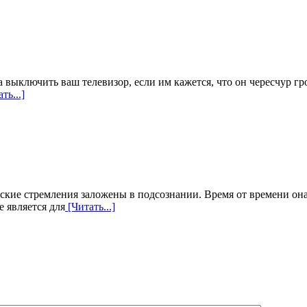
а выключить ваш телевизор, если им кажется, что он чересчур г
ть...]
ие стремления заложены в подсознании. Время от времени она 
е является для
[Читать...]