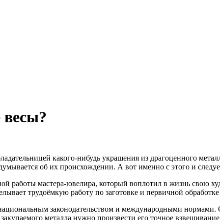
 весы?
ладательницей какого-нибудь украшения из драгоценного метал
думывается об их происхождении. А вот именно с этого и следуе
ой работы мастера-ювелира, который воплотил в жизнь свою худ
делывает трудоёмкую работу по заготовке и первичной обработке
 национальным законодательством и международными нормами. О
 закупаемого металла нужно произвести его точное взвешивание