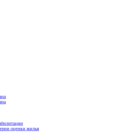
ана
ана
еабилитации
терии оценки жилья