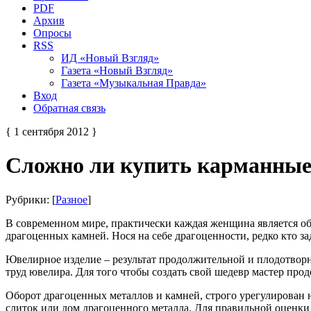
PDF
Архив
Опросы
RSS
ИД «Новый Взгляд»
Газета «Новый Взгляд»
Газета «Музыкальная Правда»
Вход
Обратная связь
{ 1 сентября 2012 }
Сложно ли купить карманные
Рубрики: [
Разное
]
В современном мире, практически каждая женщина является об
драгоценных камней. Нося на себе драгоценности, редко кто за
Ювелирное изделие – результат продолжительной и плодотворн
труд ювелира. Для того чтобы создать свой шедевр мастер про
Оборот драгоценных металлов и камней, строго урегулирован
слиток или лом драгоценного металла. Для правильной оценки