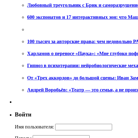
Любовный треугольник с Брик и саморазрушени
600 экспонатов и 17 интерактивных зон: что Ма
100 тысяч за авторские права: чем недовольно РА
Харламов о переносе «Паука»: «Мне глубоко поф
Гипноз в психотерапии: нейробиологические ме
От «Трех аккордов» до большой сцены: Иван Зам
Андрей Воробьёв: «Театр — это семья, а не произ
Войти
Имя пользователя: