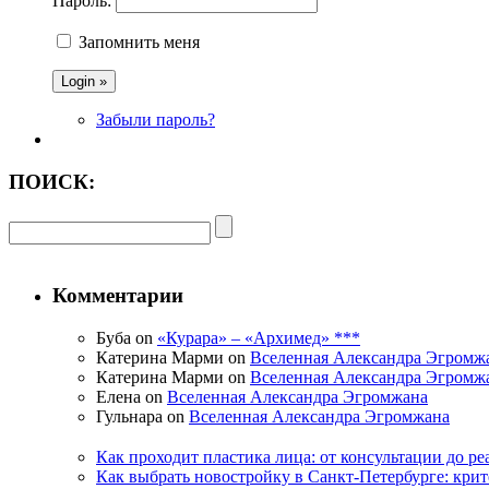
Пароль:
Запомнить меня
Забыли пароль?
ПОИСК:
Комментарии
Буба on
«Курара» – «Архимед» ***
Катерина Марми on
Вселенная Александра Эгромж
Катерина Марми on
Вселенная Александра Эгромж
Елена on
Вселенная Александра Эгромжана
Гульнара on
Вселенная Александра Эгромжана
Как проходит пластика лица: от консультации до р
Как выбрать новостройку в Санкт-Петербурге: кри