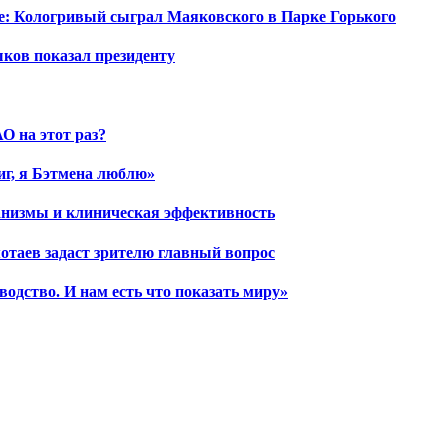
е: Кологривый сыграл Маяковского в Парке Горького
шков показал президенту
О на этот раз?
иг, я Бэтмена люблю»
ханизмы и клиническая эффективность
отаев задаст зрителю главный вопрос
водство. И нам есть что показать миру»