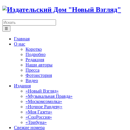
☰
Главная
О нас
Коротко
Подробно
Редакция
Наши авторы
Пресса
Фотоистория
Видео
Издания
«Новый Взгляд»
«Музыкальная Правда»
«Москомсомолка»
«Ночное Рандеву»
«Моя Газета»
«СоцРоссия»
«Трибуна»
Свежие номера