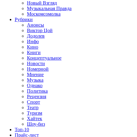
Новый Взгляд
Музыкальная Правда
Москомсомолка
Рубрики
Анонсы
Виктор Цой
Додолев
Инфо
Кино
Книги
Концептуальное
Новости
Номерной
Мнение
Музыка
Однако
Политика
Рецензия
Спорт
Театр
Туризм
Хайтек
Шоу-биз
Топ-10
Прайс-лист