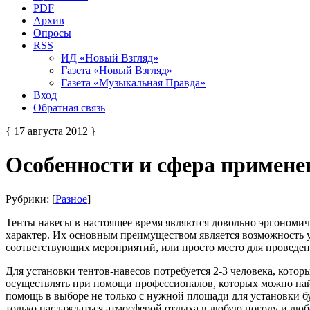
PDF
Архив
Опросы
RSS
ИД «Новый Взгляд»
Газета «Новый Взгляд»
Газета «Музыкальная Правда»
Вход
Обратная связь
{ 17 августа 2012 }
Особенности и сфера примене
Рубрики: [
Разное
]
Тенты навесы в настоящее время являются довольно эргоном
характер. Их основным преимуществом является возможность ус
соответствующих мероприятий, или просто место для проведени
Для установки тентов-навесов потребуется 2-3 человека, кото
осуществлять при помощи профессионалов, которых можно найт
помощь в выборе не только с нужной площади для установки буд
только наслаждаться атмосферой отдыха в любую погоду и люб