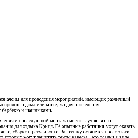
назначены для проведения мероприятий, имеющих различный
загородного дома или коттеджа для проведения
 с барбекю и шашлыками.
отовления и последующий монтаж навесов лучше всего
ования для отдыха Криця. Её опытные работники могут оказать
вке, сборке и регулировке. Заказчику останется после этого
т которых могут защитить тенты навесы – это осадки в виде