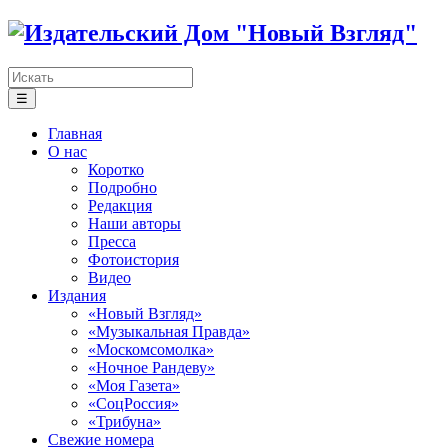
☰
Главная
О нас
Коротко
Подробно
Редакция
Наши авторы
Пресса
Фотоистория
Видео
Издания
«Новый Взгляд»
«Музыкальная Правда»
«Москомсомолка»
«Ночное Рандеву»
«Моя Газета»
«СоцРоссия»
«Трибуна»
Свежие номера