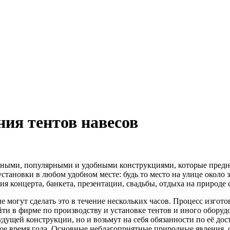
ния тентов навесов
ичными, популярными и удобными конструкциями, которые пред
тановки в любом удобном месте: будь то место на улице около 
я концерта, банкета, презентации, свадьбы, отдыха на природе
рые могут сделать это в течение нескольких часов. Процесс изг
и в фирме по производству и установке тентов и иного оборуд
ущей конструкции, но и возьмут на себя обязанности по её доста
ое время года. Основные неблагоприятные природные явления, о