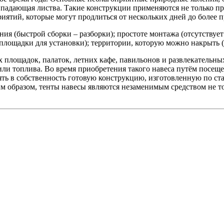
ли падающая листва. Такие конструкции применяются не только п
иятий, которые могут продлиться от нескольких дней до более 
ния (быстрой сборки – разборки); простоте монтажа (отсутствуе
лощадки для установки); территории, которую можно накрыть (
 площадок, палаток, летних кафе, павильонов и развлекательны
или топлива. Во время приобретения такого навеса путём посещ
ть в собственность готовую конструкцию, изготовленную по ста
м образом, тенты навесы являются незаменимым средством не т