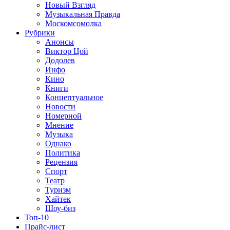
Новый Взгляд
Музыкальная Правда
Москомсомолка
Рубрики
Анонсы
Виктор Цой
Додолев
Инфо
Кино
Книги
Концептуальное
Новости
Номерной
Мнение
Музыка
Однако
Политика
Рецензия
Спорт
Театр
Туризм
Хайтек
Шоу-биз
Топ-10
Прайс-лист