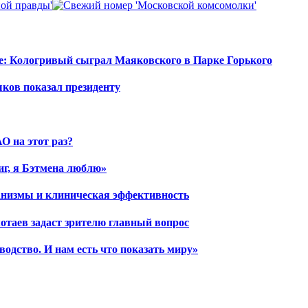
е: Кологривый сыграл Маяковского в Парке Горького
шков показал президенту
О на этот раз?
иг, я Бэтмена люблю»
ханизмы и клиническая эффективность
отаев задаст зрителю главный вопрос
водство. И нам есть что показать миру»