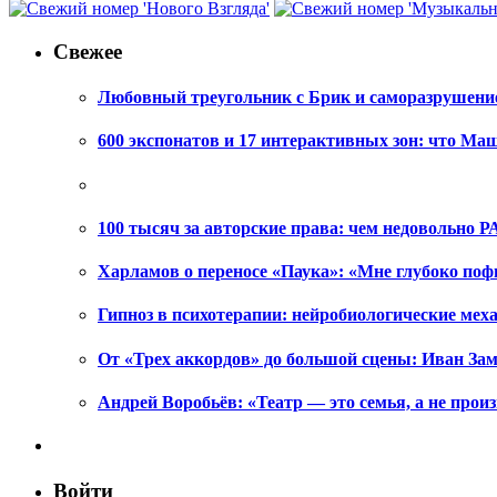
Свежее
Любовный треугольник с Брик и саморазрушени
600 экспонатов и 17 интерактивных зон: что Ма
100 тысяч за авторские права: чем недовольно РА
Харламов о переносе «Паука»: «Мне глубоко поф
Гипноз в психотерапии: нейробиологические ме
От «Трех аккордов» до большой сцены: Иван Зам
Андрей Воробьёв: «Театр — это семья, а не произ
Войти