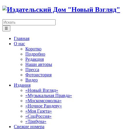
☰
Главная
О нас
Коротко
Подробно
Редакция
Наши авторы
Пресса
Фотоистория
Видео
Издания
«Новый Взгляд»
«Музыкальная Правда»
«Москомсомолка»
«Ночное Рандеву»
«Моя Газета»
«СоцРоссия»
«Трибуна»
Свежие номера