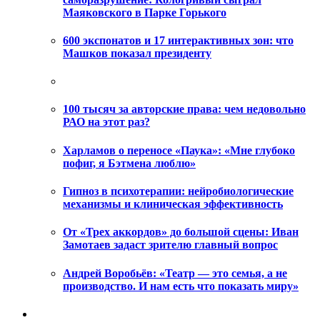
Маяковского в Парке Горького
600 экспонатов и 17 интерактивных зон: что
Машков показал президенту
100 тысяч за авторские права: чем недовольно
РАО на этот раз?
Харламов о переносе «Паука»: «Мне глубоко
пофиг, я Бэтмена люблю»
Гипноз в психотерапии: нейробиологические
механизмы и клиническая эффективность
От «Трех аккордов» до большой сцены: Иван
Замотаев задаст зрителю главный вопрос
Андрей Воробьёв: «Театр — это семья, а не
производство. И нам есть что показать миру»