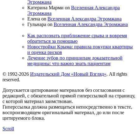
Эгромжана
Катерина Марми on
Вселенная Александра
Эгромжана
Елена on
Вселенная Александра Эгромжана
Гульнара on
Вселенная Александра Эгромжана
Как распознать приближение срыва и вовремя
обратиться за помощью
Новостройки Крыма: правила покупки квартиры
и оценка рисков
Лечение зубов по принципам доказательной
медицины: что важно знать пациентам
© 1992-2026
Издательский Дом «Новый Взгляд»
. All rights
reserved.
Допускается цитирование материалов без согласования с
редакцией, с обязательной прямой гиперссылкой на страницу,
с которой материал заимствован.
Гиперссылка должна размещаться непосредственно в тексте,
воспроизводящем оригинальный материал, до или после
цитируемого блока.
Scroll