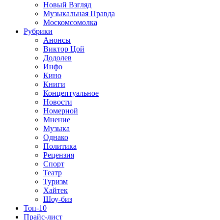
Новый Взгляд
Музыкальная Правда
Москомсомолка
Рубрики
Анонсы
Виктор Цой
Додолев
Инфо
Кино
Книги
Концептуальное
Новости
Номерной
Мнение
Музыка
Однако
Политика
Рецензия
Спорт
Театр
Туризм
Хайтек
Шоу-биз
Топ-10
Прайс-лист