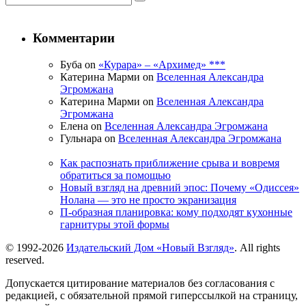
Комментарии
Буба on
«Курара» – «Архимед» ***
Катерина Марми on
Вселенная Александра
Эгромжана
Катерина Марми on
Вселенная Александра
Эгромжана
Елена on
Вселенная Александра Эгромжана
Гульнара on
Вселенная Александра Эгромжана
Как распознать приближение срыва и вовремя
обратиться за помощью
Новый взгляд на древний эпос: Почему «Одиссея»
Нолана — это не просто экранизация
П-образная планировка: кому подходят кухонные
гарнитуры этой формы
© 1992-2026
Издательский Дом «Новый Взгляд»
. All rights
reserved.
Допускается цитирование материалов без согласования с
редакцией, с обязательной прямой гиперссылкой на страницу,