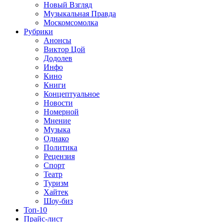
Новый Взгляд
Музыкальная Правда
Москомсомолка
Рубрики
Анонсы
Виктор Цой
Додолев
Инфо
Кино
Книги
Концептуальное
Новости
Номерной
Мнение
Музыка
Однако
Политика
Рецензия
Спорт
Театр
Туризм
Хайтек
Шоу-биз
Топ-10
Прайс-лист