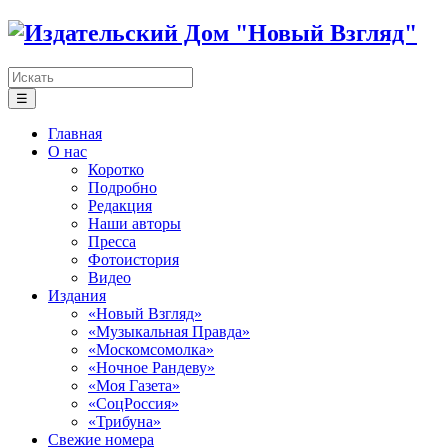
☰
Главная
О нас
Коротко
Подробно
Редакция
Наши авторы
Пресса
Фотоистория
Видео
Издания
«Новый Взгляд»
«Музыкальная Правда»
«Москомсомолка»
«Ночное Рандеву»
«Моя Газета»
«СоцРоссия»
«Трибуна»
Свежие номера