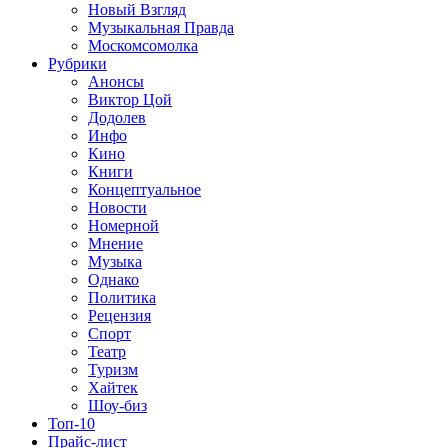
Новый Взгляд
Музыкальная Правда
Москомсомолка
Рубрики
Анонсы
Виктор Цой
Додолев
Инфо
Кино
Книги
Концептуальное
Новости
Номерной
Мнение
Музыка
Однако
Политика
Рецензия
Спорт
Театр
Туризм
Хайтек
Шоу-биз
Топ-10
Прайс-лист