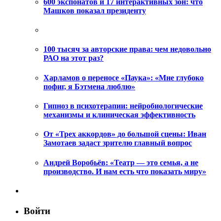
600 экспонатов и 17 интерактивных зон: что
Машков показал президенту
100 тысяч за авторские права: чем недовольно
РАО на этот раз?
Харламов о переносе «Паука»: «Мне глубоко
пофиг, я Бэтмена люблю»
Гипноз в психотерапии: нейробиологические
механизмы и клиническая эффективность
От «Трех аккордов» до большой сцены: Иван
Замотаев задаст зрителю главный вопрос
Андрей Воробьёв: «Театр — это семья, а не
производство. И нам есть что показать миру»
Войти