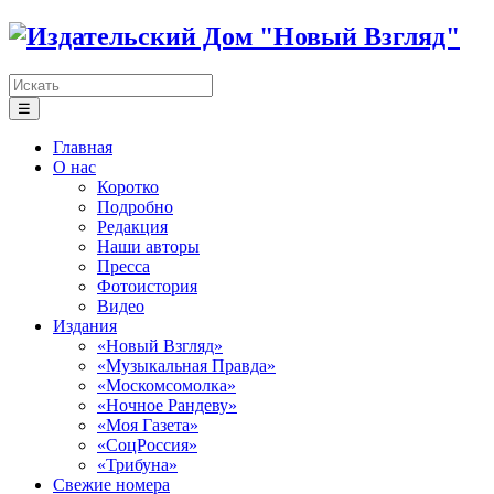
☰
Главная
О нас
Коротко
Подробно
Редакция
Наши авторы
Пресса
Фотоистория
Видео
Издания
«Новый Взгляд»
«Музыкальная Правда»
«Москомсомолка»
«Ночное Рандеву»
«Моя Газета»
«СоцРоссия»
«Трибуна»
Свежие номера