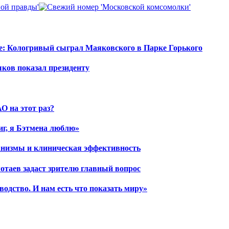
е: Кологривый сыграл Маяковского в Парке Горького
шков показал президенту
О на этот раз?
иг, я Бэтмена люблю»
ханизмы и клиническая эффективность
отаев задаст зрителю главный вопрос
водство. И нам есть что показать миру»