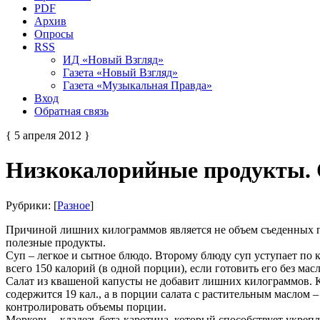
PDF
Архив
Опросы
RSS
ИД «Новый Взгляд»
Газета «Новый Взгляд»
Газета «Музыкальная Правда»
Вход
Обратная связь
{ 5 апреля 2012 }
Низкокалорийные продукты. 
Рубрики: [
Разное
]
Причиной лишних килограммов является не объем съеденных пр
полезные продукты.
Суп – легкое и сытное блюдо. Второму блюду суп уступает по 
всего 150 калорий (в одной порции), если готовить его без масл
Салат из квашеной капусты не добавит лишних килограммов. К
содержится 19 кал., а в порции салата с растительным маслом 
контролировать объемы порции.
Морковь – кладезь бета-каротина, который способствует укреп