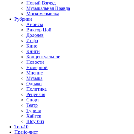
Новый Взгляд
Музыкальная Правда
Москомсомолка
Рубрики
Анонсы
Виктор Цой
Додолев
Инфо
Кино
Книги
Концептуальное
Новости
Номерной
Мнение
Музыка
Однако
Политика
Рецензия
Спорт
Театр
Туризм
Хайтек
Шоу-биз
Топ-10
Прайс-лист