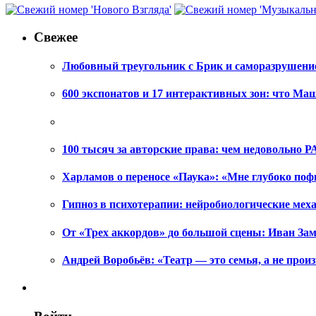
Свежее
Любовный треугольник с Брик и саморазрушени
600 экспонатов и 17 интерактивных зон: что Ма
100 тысяч за авторские права: чем недовольно РА
Харламов о переносе «Паука»: «Мне глубоко поф
Гипноз в психотерапии: нейробиологические ме
От «Трех аккордов» до большой сцены: Иван Зам
Андрей Воробьёв: «Театр — это семья, а не произ