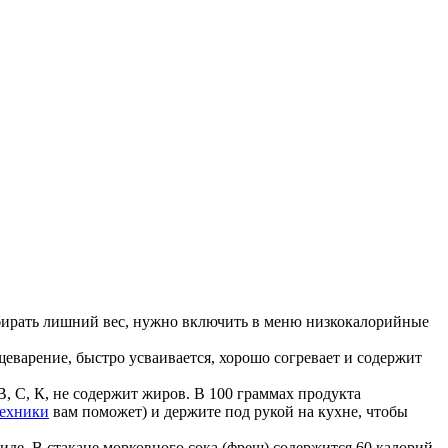
абирать лишний вес, нужно включить в меню низкокалорийные
щеварение, быстро усваивается, хорошо согревает и содержит
, С, К, не содержит жиров. В 100 граммах продукта
техники
вам поможет) и держите под рукой на кухне, чтобы
де. В стакане морковного сока (фреш) содержится 60 калорий,