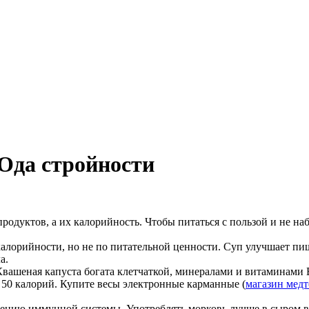
Ода стройности
одуктов, а их калорийность. Чтобы питаться с пользой и не н
калорийности, но не по питательной ценности. Суп улучшает пи
а.
вашеная капуста богата клетчаткой, минералами и витаминами В
– 50 калорий. Купите весы электронные карманные (
магазин мед
лению иммунной системы. Употреблять морковь лучше в сыром ви