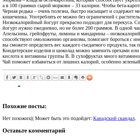
а в 100 граммах сырой моркови – 33 калории. Чтобы бета-карот
Черная редька – очень полезна, быстро насыщает и содержит 
кишечника. Употреблять ее можно без ограничений с растител
Низкокалорийный йогурт прекрасно подходит для перекуса. С
йогурт нужно ежедневно, но не более 200 граммов. В одной ча
Апельсины, грейпфруты, лимоны и мандарины – низкокалорийны
способствуют омоложению организма, помогают бороться с ин
вы сможете определить вес каждого съедаемого продукта, так 
Кондитерские изделия и шоколад можно заменить орехами или с
кислота и витамины группы В. В сухофруктах много витаминов.
Чай поможет избавиться от лишних калорий, особенно зелены
Похожие посты:
Нет похожих(( Может быть это подойдет:
Канадский скандал
.
Оставьте комментарий