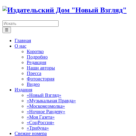
☰
Главная
О нас
Коротко
Подробно
Редакция
Наши авторы
Пресса
Фотоистория
Видео
Издания
«Новый Взгляд»
«Музыкальная Правда»
«Москомсомолка»
«Ночное Рандеву»
«Моя Газета»
«СоцРоссия»
«Трибуна»
Свежие номера