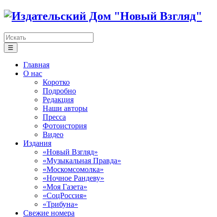
☰
Главная
О нас
Коротко
Подробно
Редакция
Наши авторы
Пресса
Фотоистория
Видео
Издания
«Новый Взгляд»
«Музыкальная Правда»
«Москомсомолка»
«Ночное Рандеву»
«Моя Газета»
«СоцРоссия»
«Трибуна»
Свежие номера