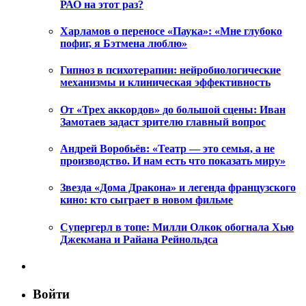
РАО на этот раз?
Харламов о переносе «Паука»: «Мне глубоко
пофиг, я Бэтмена люблю»
Гипноз в психотерапии: нейробиологические
механизмы и клиническая эффективность
От «Трех аккордов» до большой сцены: Иван
Замотаев задаст зрителю главный вопрос
Андрей Воробьёв: «Театр — это семья, а не
производство. И нам есть что показать миру»
Звезда «Дома Дракона» и легенда французского
кино: кто сыграет в новом фильме
Супергерл в топе: Милли Олкок обогнала Хью
Джекмана и Райана Рейнольдса
Войти