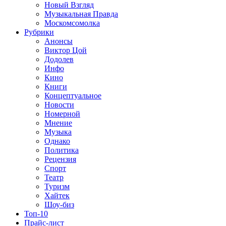
Новый Взгляд
Музыкальная Правда
Москомсомолка
Рубрики
Анонсы
Виктор Цой
Додолев
Инфо
Кино
Книги
Концептуальное
Новости
Номерной
Мнение
Музыка
Однако
Политика
Рецензия
Спорт
Театр
Туризм
Хайтек
Шоу-биз
Топ-10
Прайс-лист