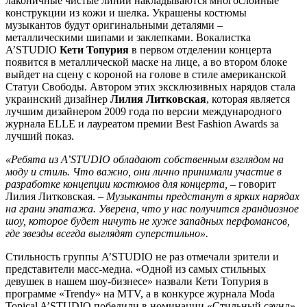
лаконичные чистые линии накладываются многослойные
конструкции из кожи и шелка. Украшены костюмы
музыкантов будут оригинальными деталями –
металлическими шипами и заклепками. Вокалистка
A’STUDIO
Кети Топурия
в первом отделении концерта
появится в металлической маске на лице, а во втором блоке
выйдет на сцену с короной на голове в стиле американской
Статуи Свободы. Автором этих эксклюзивных нарядов стала
украинский дизайнер
Лилия Литковская
, которая является
лучшим дизайнером 2009 года по версии международного
журнала ELLE и лауреатом премии Best Fashion Awards за
лучший показ.
«Ребята из A’STUDIO обладают собственным взглядом на
моду и стиль. Что важно, они лично принимали участие в
разработке концепции костюмов для концерта,
– говорит
Лилия Литковская.
– Музыканты предстанут в ярких нарядах
на грани эпатажа. Уверена, что у нас получится грандиозное
шоу, которое будет ничуть не хуже западных перфомансов,
где звезды всегда выглядят суперстильно».
Стильность группы A’STUDIO не раз отмечали зрители и
представители масс-медиа. «Одной из самых стильных
девушек в нашем шоу-бизнесе» назвали Кети Топурия в
программе «Trendy» на МТV, а в конкурсе журнала Moda
Topical A’STUDIO победили в номинации «Стильный саунд».