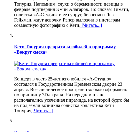
Топурия. Напомним, слухи о беременности певицы в
феврале подтвердил Эмин Алагаров. По словам Тимати,
солистка «А-Студио» и ее супруг, бизнесмен Лев
Гейхман, ждут девочку. Рэпер выложил в инстаграм
совместную фотографию с Кети,
[Читать...]
Кети Топурия превратила юбилей в программу
«Вокруг смеха»
Концерт в честь 25-летнего юбилея «А-Студио»
состоялся в Государственном Кремлевском дворце 23
апреля. Все сценическое пространство было оформлено
по принципу 3D-экрана. На переднем плане
располагались усеченная пирамида, на которой будто бы
из-под земли возникла солистка коллектива Кети
Топурия
[Читать...]