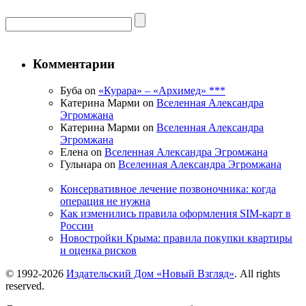
Комментарии
Буба on
«Курара» – «Архимед» ***
Катерина Марми on
Вселенная Александра
Эгромжана
Катерина Марми on
Вселенная Александра
Эгромжана
Елена on
Вселенная Александра Эгромжана
Гульнара on
Вселенная Александра Эгромжана
Консервативное лечение позвоночника: когда
операция не нужна
Как изменились правила оформления SIM-карт в
России
Новостройки Крыма: правила покупки квартиры
и оценка рисков
© 1992-2026
Издательский Дом «Новый Взгляд»
. All rights
reserved.