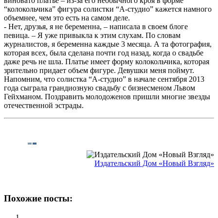
виновато платье – из-за его необычного кроя в форме
“колокольчика” фигура солистки “А-студио” кажется намного
объемнее, чем это есть на самом деле.
- Нет, друзья, я не беременна, – написала в своем блоге
певица. – Я уже привыкла к этим слухам. По словам
журналистов, я беременна каждые 3 месяца. А та фотография,
которая всех, была сделана почти год назад, когда о свадьбе
даже речь не шла. Платье имеет форму колокольчика, которая
зрительно придает объем фигуре. Девушки меня поймут.
Напомним, что солистка “А-студио” в начале сентября 2013
года сыграла грандиозную свадьбу с бизнесменом Львом
Гейхманом. Поздравить молодоженов пришли многие звезды
отечественной эстрады.
Издательский Дом «Новый Взгляд»
Похожие посты: