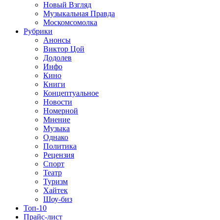
Новый Взгляд
Музыкальная Правда
Москомсомолка
Рубрики
Анонсы
Виктор Цой
Додолев
Инфо
Кино
Книги
Концептуальное
Новости
Номерной
Мнение
Музыка
Однако
Политика
Рецензия
Спорт
Театр
Туризм
Хайтек
Шоу-биз
Топ-10
Прайс-лист