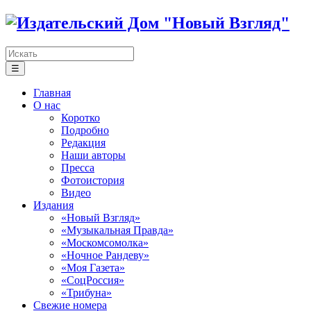
☰
Главная
О нас
Коротко
Подробно
Редакция
Наши авторы
Пресса
Фотоистория
Видео
Издания
«Новый Взгляд»
«Музыкальная Правда»
«Москомсомолка»
«Ночное Рандеву»
«Моя Газета»
«СоцРоссия»
«Трибуна»
Свежие номера