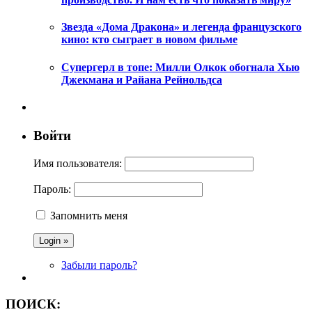
Звезда «Дома Дракона» и легенда французского
кино: кто сыграет в новом фильме
Супергерл в топе: Милли Олкок обогнала Хью
Джекмана и Райана Рейнольдса
Войти
Имя пользователя:
Пароль:
Запомнить меня
Забыли пароль?
ПОИСК: