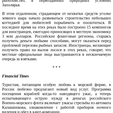
рыболовство, в первозданных природных условиях
Заполярья.
В этом отдаленном, страдающем от нехватки средств уголке
земного шара начало развиваться строительство небольших
коттеджей для любителей порыбачить и поохотиться. В
последнее время на этих реках было построено 15 кемпингов
для иностранцев, ежегодно приносящих в местную экономику
3 млн долларов. Российские фланговые регионы, стараясь
получить деньги любыми способами, могут оказаться перед
проблемой перелова рыбных запасов. Иностранцы, желающие
получить право на вылов лосося в этих реках, говорят, что
местные официальные лица выстраиваются в нескончаемую
очередь за взятками.
* * *
Financial Times
Туристам, питающим особую любовь к морской форме, в
России любезно предлагают новый вид услуг. Программа
посещения кораблей когда-то наводящего ужас, а теперь
испытывающего острую нужду в деньгах российского
Военно-морского флота включает ужасы стрельбы из автомата
Калашникова, ознакомление с работой приборов ночного
видения и обед в кают-компании.