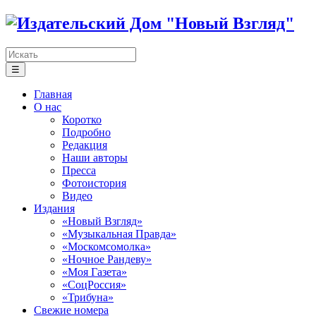
☰
Главная
О нас
Коротко
Подробно
Редакция
Наши авторы
Пресса
Фотоистория
Видео
Издания
«Новый Взгляд»
«Музыкальная Правда»
«Москомсомолка»
«Ночное Рандеву»
«Моя Газета»
«СоцРоссия»
«Трибуна»
Свежие номера