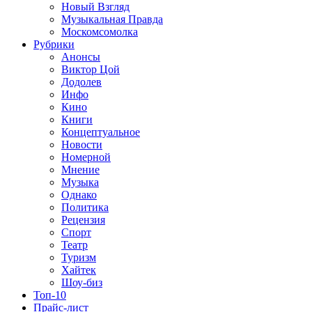
Новый Взгляд
Музыкальная Правда
Москомсомолка
Рубрики
Анонсы
Виктор Цой
Додолев
Инфо
Кино
Книги
Концептуальное
Новости
Номерной
Мнение
Музыка
Однако
Политика
Рецензия
Спорт
Театр
Туризм
Хайтек
Шоу-биз
Топ-10
Прайс-лист