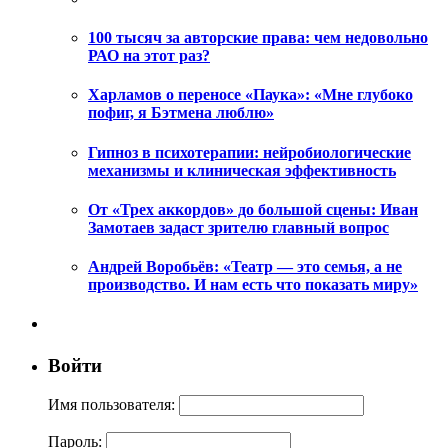
100 тысяч за авторские права: чем недовольно
РАО на этот раз?
Харламов о переносе «Паука»: «Мне глубоко
пофиг, я Бэтмена люблю»
Гипноз в психотерапии: нейробиологические
механизмы и клиническая эффективность
От «Трех аккордов» до большой сцены: Иван
Замотаев задаст зрителю главный вопрос
Андрей Воробьёв: «Театр — это семья, а не
производство. И нам есть что показать миру»
Войти
Имя пользователя:
Пароль: