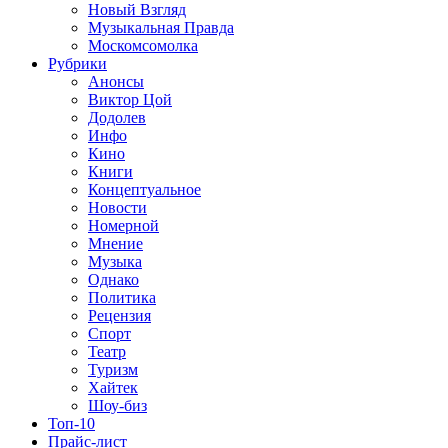
Новый Взгляд
Музыкальная Правда
Москомсомолка
Рубрики
Анонсы
Виктор Цой
Додолев
Инфо
Кино
Книги
Концептуальное
Новости
Номерной
Мнение
Музыка
Однако
Политика
Рецензия
Спорт
Театр
Туризм
Хайтек
Шоу-биз
Топ-10
Прайс-лист