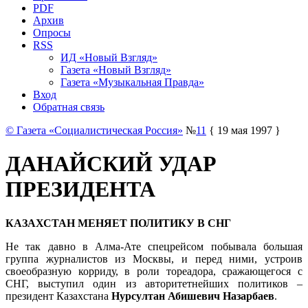
PDF
Архив
Опросы
RSS
ИД «Новый Взгляд»
Газета «Новый Взгляд»
Газета «Музыкальная Правда»
Вход
Обратная связь
© Газета «Социалистическая Россия»
№
11
{ 19 мая 1997 }
ДАНАЙСКИЙ УДАР
ПРЕЗИДЕНТА
КАЗАХСТАН МЕНЯЕТ ПОЛИТИКУ В СНГ
Не так давно в Алма-Ате спецрейсом побывала большая
группа журналистов из Москвы, и перед ними, устроив
своеобразную корриду, в роли тореадора, сражающегося с
СНГ, выступил один из авторитетнейших политиков –
президент Казахстана
Нурсултан Абишевич Назарбаев
.