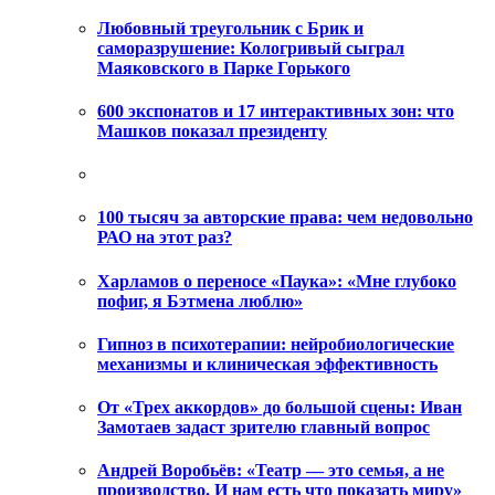
Любовный треугольник с Брик и
саморазрушение: Кологривый сыграл
Маяковского в Парке Горького
600 экспонатов и 17 интерактивных зон: что
Машков показал президенту
100 тысяч за авторские права: чем недовольно
РАО на этот раз?
Харламов о переносе «Паука»: «Мне глубоко
пофиг, я Бэтмена люблю»
Гипноз в психотерапии: нейробиологические
механизмы и клиническая эффективность
От «Трех аккордов» до большой сцены: Иван
Замотаев задаст зрителю главный вопрос
Андрей Воробьёв: «Театр — это семья, а не
производство. И нам есть что показать миру»