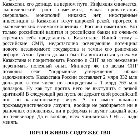
Казахстан, его детище, на верном пути. Инфляция снижается,
экономический рост намечается, малая приватизация
свершилась, монополий никаких нет, иностранные
инвестиции в Казахстан текут широкой рекой, прогресс в
экономических взаимоотношениях с Россией наметился. Вот
только российский капитал и российские банки не очень-то
стремятся себя представить в Казахстане. Виной этому –
российские СМИ, недостаточно освещающие потенциал
нового независимого государства и темпы его рыночных
реформ. Аман Тулеев должен был бы восхититься успехами
Казахстана и покритиковать Россию и СНГ за их нежелание
перенимать полезный опыт. Министр же по делам СНГ
позволил себе “подрывные утверждения”: общая
задолженность Казахстана России составляет 2 млрд 332 млн
долларов, в том числе по госкредитам – 1 млрд 765 млн
долларов. Ну как тут против него не выступить с резкой
критикой! В следующий раз пусть он держит свой российский
нос по казахстанскому ветру. А то имеет какие-то
прокоммунистические лозунги, вообще не разбирается ни в
рыночных отношениях, ни в реформах и шумит каждый день
по телевизору. Да и вообще, всех чиновников СНГ… надо
менять.
ПОЧТИ ЖИВОЕ СОДРУЖЕСТВО