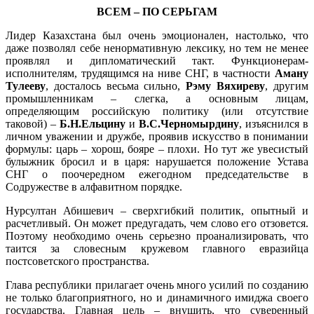
ВСЕМ – ПО СЕРЬГАМ
Лидер Казахстана был очень эмоционален, настолько, что
даже позволял себе ненормативную лексику, но тем не менее
проявлял и дипломатический такт. Функционерам-
исполнителям, трудящимся на ниве СНГ, в частности
Аману
Тулееву
, досталось весьма сильно,
Рэму Вяхиреву
, другим
промышленникам – слегка, а основным лицам,
определяющим российскую политику (или отсутствие
таковой) –
Б.Н.Ельцину
и
В.С.Черномырдину
, изъяснился в
личном уважении и дружбе, проявив искусство в понимании
формулы: царь – хорош, бояре – плохи. Но тут же увесистый
булыжник бросил и в царя: нарушается положение Устава
СНГ о поочередном ежегодном председательстве в
Содружестве в алфавитном порядке.
Нурсултан Абишевич – сверхгибкий политик, опытный и
расчетливый. Он может предугадать, чем слово его отзовется.
Поэтому необходимо очень серьезно проанализировать, что
таится за словесным кружевом главного евразийца
постсоветского пространства.
Глава республики прилагает очень много усилий по созданию
не только благоприятного, но и динамичного имиджа своего
государства. Главная цель – внушить, что суверенный