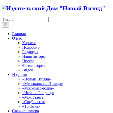
☰
Главная
О нас
Коротко
Подробно
Редакция
Наши авторы
Пресса
Фотоистория
Видео
Издания
«Новый Взгляд»
«Музыкальная Правда»
«Москомсомолка»
«Ночное Рандеву»
«Моя Газета»
«СоцРоссия»
«Трибуна»
Свежие номера