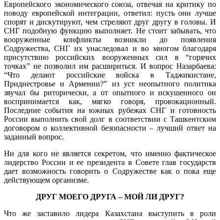
Европейского экономического союза, отвечая на критику по
поводу европейской интеграции, ответил: пусть они лучше
спорят и дискутируют, чем стреляют друг другу в головы. И
СНГ подобную функцию выполняет. Не стоит забывать, что
вооруженные конфликты возникли до появления
Содружества, СНГ их унаследовал и во многом благодаря
присутствию российских вооруженных сил в “горячих
точках” не позволил им расшириться. И вопрос Назарбаева:
“Что делают российские войска в Таджикистане,
Приднестровье и Армении?” из уст неопытного политика
звучал бы риторически, а от опытного и искушенного он
воспринимается как, мягко говоря, провокационный.
Последние события на южных рубежах СНГ и готовность
России выполнить свой долг в соответствии с Ташкентским
договором о коллективной безопасности – лучший ответ на
заданный вопрос.
Ни для кого не является секретом, что именно фактическое
лидерство России и ее президента в Совете глав государств
дает возможность говорить о Содружестве как о пока еще
действующем организме.
ДРУГ МОЕГО ДРУГА – МОЙ ЛИ ДРУГ?
Что же заставило лидера Казахстана выступить в роли