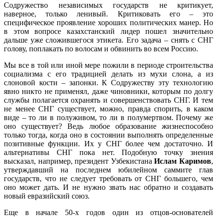
Содружество независимых государств не критикует,
наверное, только ленивый. Критиковать его – это
специфическое проявление хороших политических манер. Но
в этом вопросе казахстанский лидер пошел значительно
дальше уже сложившегося этикета. Его задача – снять с СНГ
голову, поплакать по волосам и обвинить во всем Россию.
Мы все в той или иной мере пожили в периоде строительства
социализма с его традицией делать из мухи слона, а из
слоновой кости – запонки. К Содружеству эту технологию
явно никто не применял, даже чиновники, которым по долгу
службы полагается охранять и совершенствовать СНГ. И тем
не менее СНГ существует, можно, правда спорить, в каком
виде – то ли в полуживом, то ли в полумертвом. Почему же
оно существует? Ведь любое образование жизнеспособно
только тогда, когда оно в состоянии выполнять определенные
позитивные функции. Их у СНГ более чем достаточно. И
альтернативы СНГ пока нет. Подобную точку знения
высказал, например, президент Узбекистана
Ислам Каримов
,
утверждавший на последнем юбилейном саммите глав
государств, что не следует требовать от СНГ большего, чем
оно может дать. И не нужно звать нас обратно и создавать
новый евразийский союз.
Еще в начале 50-х годов один из отцов-основателей