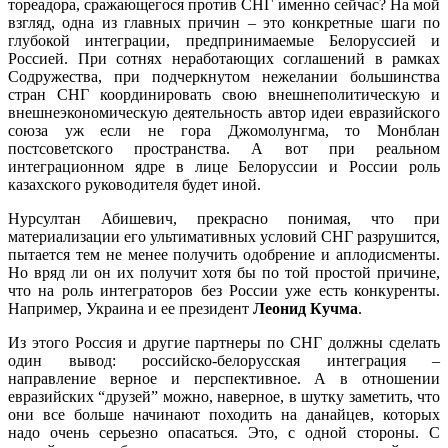
тореадора, сражающегося против СНГ именно сейчас? На мой
взгляд, одна из главных причин – это конкретные шаги по
глубокой интеграции, предпринимаемые Белоруссией и
Россией. При сотнях неработающих соглашений в рамках
Содружества, при подчеркнутом нежелании большинства
стран СНГ координировать свою внешнеполитическую и
внешнеэкономическую деятельность автор идеи евразийского
союза уж если не гора Джомолунгма, то Монблан
постсоветского пространства. А вот при реальном
интеграционном ядре в лице Белоруссии и России роль
казахского руководителя будет иной.
Нурсултан Абишевич, прекрасно понимая, что при
материализации его ультимативных условий СНГ разрушится,
пытается тем не менее получить одобрение и аплодисменты.
Но вряд ли он их получит хотя бы по той простой причине,
что на роль интеграторов без России уже есть конкуренты.
Например, Украина и ее президент
Леонид Кучма
.
Из этого Россия и другие партнеры по СНГ должны сделать
один вывод: российско-белорусская интеграция –
направление верное и перспективное. А в отношении
евразийских “друзей” можно, наверное, в шутку заметить, что
они все больше начинают походить на данайцев, которых
надо очень серьезно опасаться. Это, с одной стороны. С