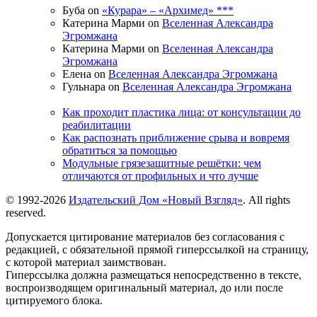
Буба on
«Курара» – «Архимед» ***
Катерина Марми on
Вселенная Александра
Эгромжана
Катерина Марми on
Вселенная Александра
Эгромжана
Елена on
Вселенная Александра Эгромжана
Гульнара on
Вселенная Александра Эгромжана
Как проходит пластика лица: от консультации до
реабилитации
Как распознать приближение срыва и вовремя
обратиться за помощью
Модульные грязезащитные решётки: чем
отличаются от профильных и что лучше
© 1992-2026
Издательский Дом «Новый Взгляд»
. All rights
reserved.
Допускается цитирование материалов без согласования с
редакцией, с обязательной прямой гиперссылкой на страницу,
с которой материал заимствован.
Гиперссылка должна размещаться непосредственно в тексте,
воспроизводящем оригинальный материал, до или после
цитируемого блока.