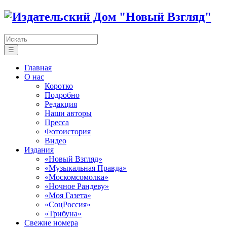
☰
Главная
О нас
Коротко
Подробно
Редакция
Наши авторы
Пресса
Фотоистория
Видео
Издания
«Новый Взгляд»
«Музыкальная Правда»
«Москомсомолка»
«Ночное Рандеву»
«Моя Газета»
«СоцРоссия»
«Трибуна»
Свежие номера