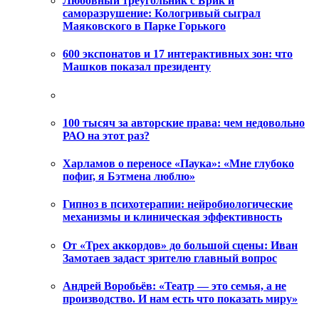
Любовный треугольник с Брик и
саморазрушение: Кологривый сыграл
Маяковского в Парке Горького
600 экспонатов и 17 интерактивных зон: что
Машков показал президенту
100 тысяч за авторские права: чем недовольно
РАО на этот раз?
Харламов о переносе «Паука»: «Мне глубоко
пофиг, я Бэтмена люблю»
Гипноз в психотерапии: нейробиологические
механизмы и клиническая эффективность
От «Трех аккордов» до большой сцены: Иван
Замотаев задаст зрителю главный вопрос
Андрей Воробьёв: «Театр — это семья, а не
производство. И нам есть что показать миру»