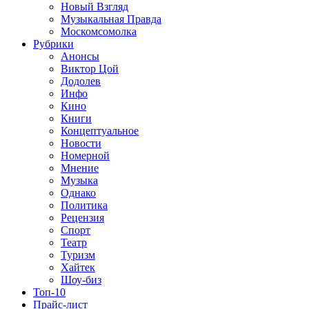
Новый Взгляд
Музыкальная Правда
Москомсомолка
Рубрики
Анонсы
Виктор Цой
Додолев
Инфо
Кино
Книги
Концептуальное
Новости
Номерной
Мнение
Музыка
Однако
Политика
Рецензия
Спорт
Театр
Туризм
Хайтек
Шоу-биз
Топ-10
Прайс-лист