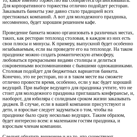
то, какое именно торжество вы собираетесь организовывать.
Для корпоративного торжества отлично подойдет ресторан.
Заказывать банкеты уже давно стало традицией всех
престижных компаний. А вот для молодежного праздника,
несомненно, будет хорошим решением кафе.
Проведение банкета можно организовать в различных местах,
таких, как ресторан теплоход столовая, в каждом из них есть
свои плюсы и минусы. К примеру, выпускной будет особенно
незабываемым, если вы проведете его на теплоходе. На таком
празднике можно создать романтическую атмосферу,
любоваться прекрасными видами столицы и делиться
сокровенными воспоминаниями с бывшими однокашниками.
Столовая подойдет для бюджетных вариантов банкета.
Конечно, это не ресторан, но и в таком месте вы сможете
отлично провести время, особенно, если у вас будет хороший
ведущий. При выборе ведущего для праздника учтите, что не
стоит для молодежного праздника приглашать конферансье, и,
наоборот, для юбиляра с солидным сроком жизни заказывать
диджея. В случае, если в вашей компании присутствуют и
дети, и взрослые следует задуматься о том, чтобы на
празднике было сразу несколько ведущих. Таким образом,
будет интересно всем: и маленьким гостям праздника, и
взрослым членам компании.
Следует обратить внимание и на то, что существуют