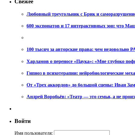
Свежее
Любовный треугольник с Брик и саморазрушени
600 экспонатов и 17 интерактивных зон: что Ма
100 тысяч за авторские права: чем недовольно РА
Харламов о переносе «Паука»: «Мне глубоко поф
Гипноз в психотерапии: нейробиологические ме
От «Трех аккордов» до большой сцены: Иван Зам
Андрей Воробьёв: «Театр — это семья, а не произ
Войти
Имя пользователя: