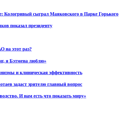
е: Кологривый сыграл Маяковского в Парке Горького
шков показал президенту
О на этот раз?
иг, я Бэтмена люблю»
ханизмы и клиническая эффективность
отаев задаст зрителю главный вопрос
водство. И нам есть что показать миру»