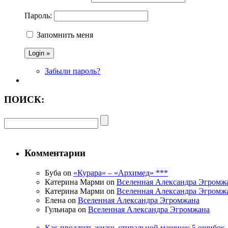
Пароль:
Запомнить меня
Забыли пароль?
ПОИСК:
Комментарии
Буба on
«Курара» – «Архимед» ***
Катерина Марми on
Вселенная Александра Эгромж
Катерина Марми on
Вселенная Александра Эгромж
Елена on
Вселенная Александра Эгромжана
Гульнара on
Вселенная Александра Эгромжана
Как продлить жизнь стиральной машине: 5 ошибок