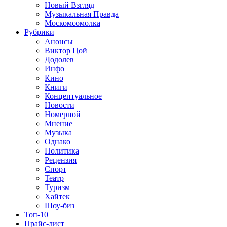
Новый Взгляд
Музыкальная Правда
Москомсомолка
Рубрики
Анонсы
Виктор Цой
Додолев
Инфо
Кино
Книги
Концептуальное
Новости
Номерной
Мнение
Музыка
Однако
Политика
Рецензия
Спорт
Театр
Туризм
Хайтек
Шоу-биз
Топ-10
Прайс-лист