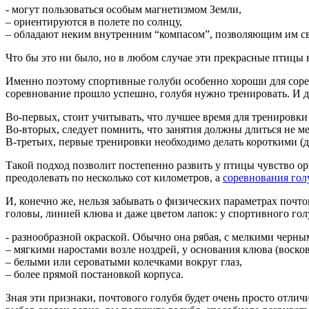
- могут пользоваться особым магнетизмом Земли,
– ориентируются в полете по солнцу,
– обладают неким внутренним “компасом”, позволяющим им сво
Что бы это ни было, но в любом случае эти прекрасные птицы в
Именно поэтому спортивные голуби особенно хороши для сорев
соревнование прошло успешно, голубя нужно тренировать. И де
Во-первых, стоит учитывать, что лучшее время для тренировки
Во-вторых, следует помнить, что занятия должны длиться не м
В-третьих, первые тренировки необходимо делать короткими (ди
Такой подход позволит постепенно развить у птицы чувство ори
преодолевать по несколько сот километров, а
соревнования гол
И, конечно же, нельзя забывать о физических параметрах почто
головы, линией клюва и даже цветом лапок: у спортивного го
- разнообразной окраской. Обычно она рябая, с мелкими черны
– мягкими наростами возле ноздрей, у основания клюва (восков
– белыми или сероватыми колечками вокруг глаз,
– более прямой постановкой корпуса.
Зная эти признаки, почтового голубя будет очень просто отлич