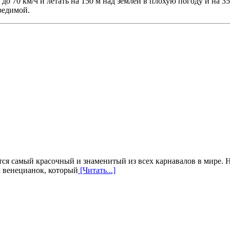
 до 70 км/ч и летать на 150 м над землей в плохую погоду и на 
редимой.
ется самый красочный и знаменитый из всех карнавалов в мире. Н
 венецианок, который
[Читать...]