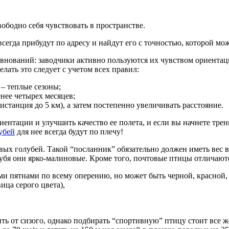
бодно себя чувствовать в пространстве.
сегда прибудут по адресу и найдут его с точностью, которой мо
нований: заводчики активно пользуются их чувством ориентаци
лать это следует с учетом всех правил:
 – теплые сезоны;
енее четырех месяцев;
станция до 5 км), а затем постепенно увеличивать расстояние.
ентации и улучшить качество ее полета, и если вы начнете трени
убей
для нее всегда будут по плечу!
вых голубей. Такой “посланник” обязательно должен иметь вес в 
лубя они ярко-малиновые. Кроме того, почтовые птицы отличают
ми пятнами по всему оперению, но может быть черной, красной, 
ица серого цвета),
ить от сизого, однако подбирать “спортивную” птицу стоит все же