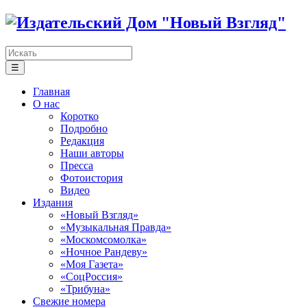
☰
Главная
О нас
Коротко
Подробно
Редакция
Наши авторы
Пресса
Фотоистория
Видео
Издания
«Новый Взгляд»
«Музыкальная Правда»
«Москомсомолка»
«Ночное Рандеву»
«Моя Газета»
«СоцРоссия»
«Трибуна»
Свежие номера