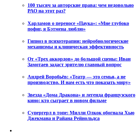
100 тысяч за авторские права: чем недовольно
РАО на этот раз?
Харламов о переносе «Паука»: «Мне глубоко
пофиг, я Бэтмена люблю»
Гипноз в психотерапии: нейробиологические
механизмы и клиническая эффективность
От «Трех аккордов» до большой сцены: Иван
Замотаев задаст зрителю главный вопрос
Андрей Воробьёв: «Театр — это семья, а не
производство. И нам есть что показать миру»
Звезда «Дома Дракона» и легенда французского
кино: кто сыграет в новом фильме
Супергерл в топе: Милли Олкок обогнала Хью
Джекмана и Райана Рейнольдса