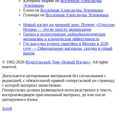
Катерина Марми on
Вселенная Александра
Эгромжана
Елена on
Вселенная Александра Эгромжана
Гульнара on
Вселенная Александра Эгромжана
Новый взгляд на древний эпос: Почему «Одиссея»
Нолана — это не просто экранизация
Гипноз в психотерапии: нейробиологические
механизмы и клиническая эффективность
Где выгодно купить смартфон в Москве в 2026
году — Официальные магазины, скидки и серый
рынок
© 1992-2026
Издательский Дом «Новый Взгляд»
. All rights
reserved.
Допускается цитирование материалов без согласования с
редакцией, с обязательной прямой гиперссылкой на страницу,
с которой материал заимствован.
Гиперссылка должна размещаться непосредственно в тексте,
воспроизводящем оригинальный материал, до или после
цитируемого блока.
Scroll