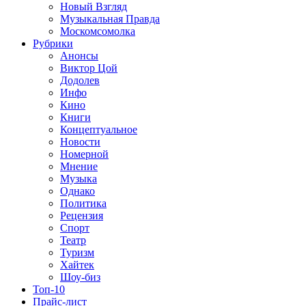
Новый Взгляд
Музыкальная Правда
Москомсомолка
Рубрики
Анонсы
Виктор Цой
Додолев
Инфо
Кино
Книги
Концептуальное
Новости
Номерной
Мнение
Музыка
Однако
Политика
Рецензия
Спорт
Театр
Туризм
Хайтек
Шоу-биз
Топ-10
Прайс-лист