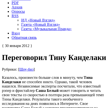
PDF
Архив
Опросы
RSS
ИД «Новый Взгляд»
Газета «Новый Взгляд»
Газета «Музыкальная Правда»
Вход
Обратная связь
{ 30 января 2012 }
Переговорил Тину Канделаки
Рубрики: [
Шоу-биз
]
Казалось, произнести больше слов в минуту, чем
Тина
Канделаки
не способен никто. Однако, такой человек
нашелся. Независимые эксперты посчитали, что известный
рэпер и фристайлер
Саша Белый
может говорить и читать
свои тексты со скоростью в полтора раза превышающей темп
Тины Канделаки. Результаты такого необычного
исследования на днях появились в Интернете. Свое
мастерство Саша Белый с успехом продемонстрировал на