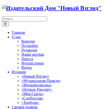
☰
Главная
О нас
Коротко
Подробно
Редакция
Наши авторы
Пресса
Фотоистория
Видео
Издания
«Новый Взгляд»
«Музыкальная Правда»
«Москомсомолка»
«Ночное Рандеву»
«Моя Газета»
«СоцРоссия»
«Трибуна»
Свежие номера