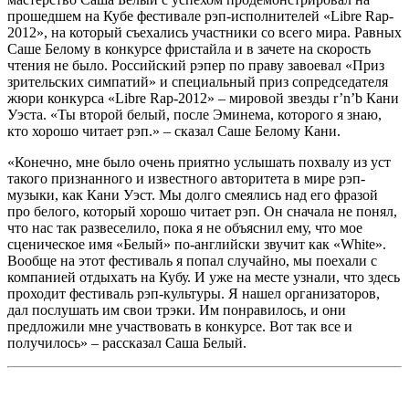
прошедшем на Кубе фестивале рэп-исполнителей «Libre Rap-
2012», на который съехались участники со всего мира. Равных
Саше Белому в конкурсе фристайла и в зачете на скорость
чтения не было. Российский рэпер по праву завоевал «Приз
зрительских симпатий» и специальный приз сопредседателя
жюри конкурса «Libre Rap-2012» – мировой звезды r’n’b Кани
Уэста. «Ты второй белый, после Эминема, которого я знаю,
кто хорошо читает рэп.» – сказал Саше Белому Кани.
«Конечно, мне было очень приятно услышать похвалу из уст
такого признанного и известного авторитета в мире рэп-
музыки, как Кани Уэст. Мы долго смеялись над его фразой
про белого, который хорошо читает рэп. Он сначала не понял,
что нас так развеселило, пока я не объяснил ему, что мое
сценическое имя «Белый» по-английски звучит как «White».
Вообще на этот фестиваль я попал случайно, мы поехали с
компанией отдыхать на Кубу. И уже на месте узнали, что здесь
проходит фестиваль рэп-культуры. Я нашел организаторов,
дал послушать им свои трэки. Им понравилось, и они
предложили мне участвовать в конкурсе. Вот так все и
получилось» – рассказал Саша Белый.