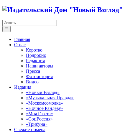
☰
Главная
О нас
Коротко
Подробно
Редакция
Наши авторы
Пресса
Фотоистория
Видео
Издания
«Новый Взгляд»
«Музыкальная Правда»
«Москомсомолка»
«Ночное Рандеву»
«Моя Газета»
«СоцРоссия»
«Трибуна»
Свежие номера