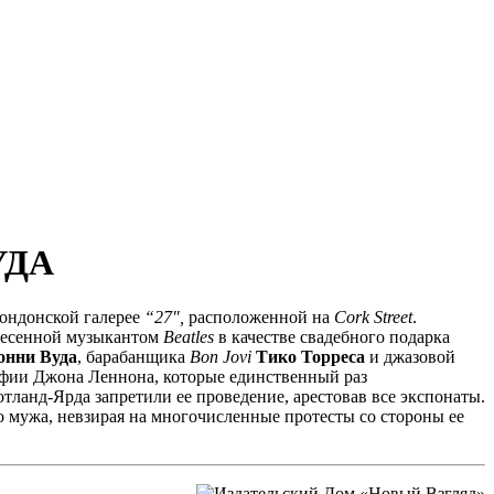
УДА
 лондонской галерее
“27″,
расположенной на
Cork Street
.
несенной музыкантом
Beatles
в качестве свадебного подарка
онни Вуда
, барабанщика
Bon Jovi
Тико Торреса
и джазовой
рафии Джона Леннона, которые единственный раз
тланд-Ярда запретили ее проведение, арестовав все экспонаты.
 мужа, невзирая на многочисленные протесты со стороны ее