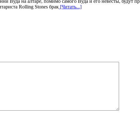
онни Вуда на алтаре, помимо самого Вуда и его невесты, будут 
ариста Rolling Stones брак
[Читать...]