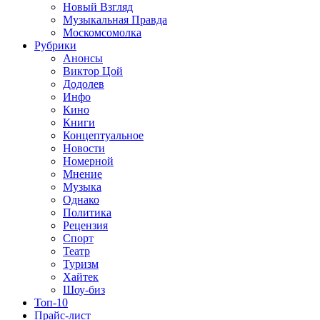
Новый Взгляд
Музыкальная Правда
Москомсомолка
Рубрики
Анонсы
Виктор Цой
Додолев
Инфо
Кино
Книги
Концептуальное
Новости
Номерной
Мнение
Музыка
Однако
Политика
Рецензия
Спорт
Театр
Туризм
Хайтек
Шоу-биз
Топ-10
Прайс-лист