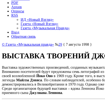
PDF
Архив
Опросы
RSS
ИД «Новый Взгляд»
Газета «Новый Взгляд»
Газета «Музыкальная Правда»
Вход
Обратная связь
© Газета «Музыкальная правда»
№
29
{ 7 августа 1998 }
ВЫСТАВКА ТВОРЕНИЙ ДЖ
Выставка художественных произведений, созданных музыкан
Вниманию посетителей будут предложены семь литографий из
своей возлюбленной
Йоко Оно
в 1969 году. Кроме того, в выс
легенды
Майлза Дэвиса
. По словам наблюдателей, особенно 
демонстрировались в Великобритании в 1970 году. Однако уже 
Среди организаторов будущей выставки – вдова Леннона Йоко 
приемного сына
Джулиана Леннона
.