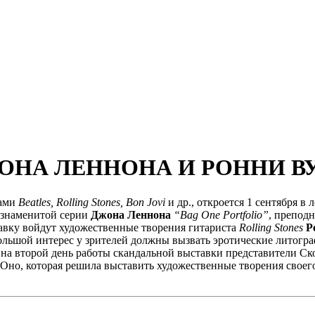
ОНА ЛЕННОНА И РОННИ В
тами
Beatles, Rolling Stones, Bon Jovi
и др., откроется 1 сентября в
 знаменитой серии
Джона Леннона
“Bag One Portfolio”
, препод
тавку войдут художественные творения гитариста
Rolling Stones
Р
большой интерес у зрителей должны вызвать эротические литог
на второй день работы скандальной выставки представители Ско
Оно, которая решила выставить художественные творения своего