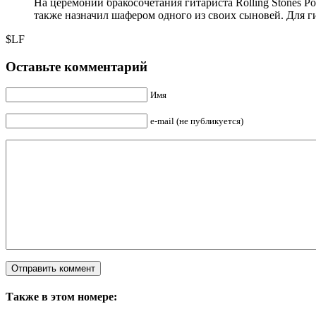
На церемонии бракосочетания гитариста Rolling Stones Р
также назначил шафером одного из своих сыновей. Для гит
$LF
Оставьте комментарий
Имя
e-mail (не публикуется)
Также в этом номере: