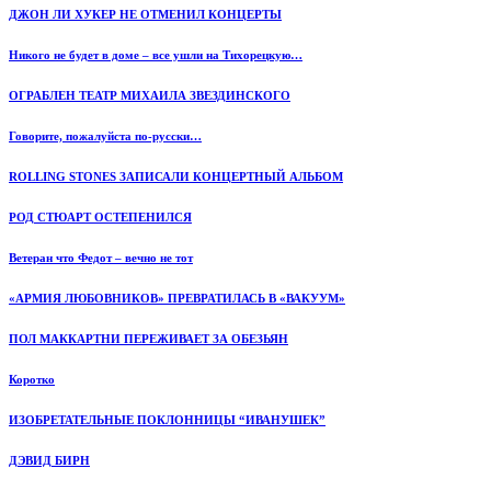
ДЖОН ЛИ ХУКЕР НЕ ОТМЕНИЛ КОНЦЕРТЫ
Никого не будет в доме – все ушли на Тихорецкую…
ОГРАБЛЕН ТЕАТР МИХАИЛА ЗВЕЗДИНСКОГО
Говорите, пожалуйста по-русски…
ROLLING STONES ЗАПИСАЛИ КОНЦЕРТНЫЙ АЛЬБОМ
РОД СТЮАРТ ОСТЕПЕНИЛСЯ
Ветеран что Федот – вечно не тот
«АРМИЯ ЛЮБОВНИКОВ» ПРЕВРАТИЛАСЬ В «ВАКУУМ»
ПОЛ МАККАРТНИ ПЕРЕЖИВАЕТ ЗА ОБЕЗЬЯН
Коротко
ИЗОБРЕТАТЕЛЬНЫЕ ПОКЛОННИЦЫ “ИВАНУШЕК”
ДЭВИД БИРН