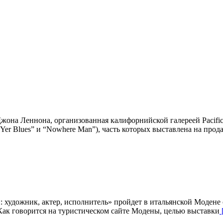
она Леннона, организованная калифорнийской галереей Pacifi
“Yer Blues” и “Nowhere Man”), часть которых выставлена на про
 художник, актер, исполнитель» пройдет в итальянской Модене с
Как говорится на туристическом сайте Модены, целью выставки
[