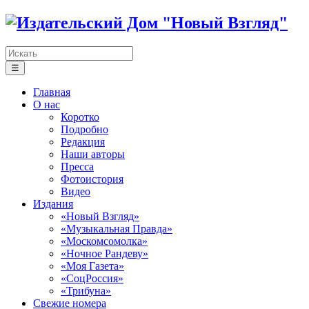
☰
Главная
О нас
Коротко
Подробно
Редакция
Наши авторы
Пресса
Фотоистория
Видео
Издания
«Новый Взгляд»
«Музыкальная Правда»
«Москомсомолка»
«Ночное Рандеву»
«Моя Газета»
«СоцРоссия»
«Трибуна»
Свежие номера