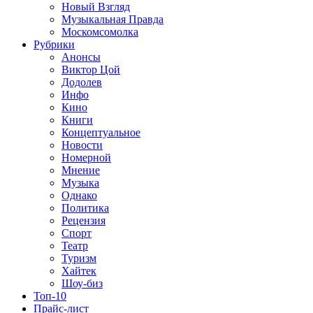
Новый Взгляд
Музыкальная Правда
Москомсомолка
Рубрики
Анонсы
Виктор Цой
Додолев
Инфо
Кино
Книги
Концептуальное
Новости
Номерной
Мнение
Музыка
Однако
Политика
Рецензия
Спорт
Театр
Туризм
Хайтек
Шоу-биз
Топ-10
Прайс-лист