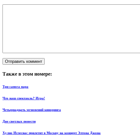
Также в этом номере:
Три сапога пара
Что наш спектакль? Игра!
Четырнадцать мгновений киноринга
Две светлых повести
Хулио Иглесиас прилетит в Москву на концерт Элтона Джона