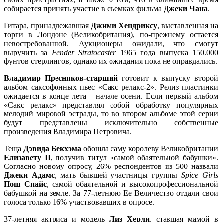
собирается принять участие в съемках фильма
Джеки Чана
.
Гитара, принадлежавшая
Джими Хендриксу
, выставленная на
торги в Лондоне (Великобритания), по-прежнему остается
невостребованной. Аукционеры ожидали, что смогут
выручить за
Fender Stratocaster
1965 года выпуска 150.000
фунтов стерлингов, однако их ожидания пока не оправдались.
Владимир Пресняков-старший
готовит к выпуску второй
альбом саксофонных пьес «Сакс релакс-2». Релиз пластинки
ожидается в конце лета – начале осени. Если первый альбом
«Сакс релакс» представлял собой обработку популярных
мелодий мировой эстрады, то во втором альбоме этой серии
будут представлены исключительно собственные
произведения Владимира Петровича.
Теща
Дэвида Бекхэма
обошла саму королеву Великобритании
Елизавету II
, получив титул «самой обаятельной бабушки».
Согласно новому опросу, 26% респондентов из 500 назвали
Джеки Адамс
, мать бывшей участницы группы
Spice Girls
Пош Спайс
, самой обаятельной и высокопрофессиональной
бабушкой на земле. За 77-летнюю Ее Величество отдали свои
голоса только 16% участвовавших в опросе.
37-летняя актриса и модель
Лиз Херли
, ставшая мамой в