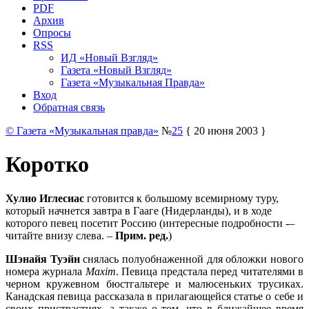
PDF
Архив
Опросы
RSS
ИД «Новый Взгляд»
Газета «Новый Взгляд»
Газета «Музыкальная Правда»
Вход
Обратная связь
© Газета «Музыкальная правда»
№
25
{ 20 июня 2003 }
Коротко
Хулио Иглесиас
готовится к большому всемирному туру,
который начнется завтра в Гааге (Нидерланды), и в ходе
которого певец посетит Россию (интересные подробности -–
читайте внизу слева. –
Прим. ред.
)
Шэнайя Туэйн
снялась полуобнаженной для обложки нового
номера журнала
Maxim
. Певица предстала перед читателями в
черном кружевном бюстгальтере и малюсеньких трусиках.
Канадская певица рассказала в прилагающейся статье о себе и
своих пристрастиях, а также о том, что в ближайшее время