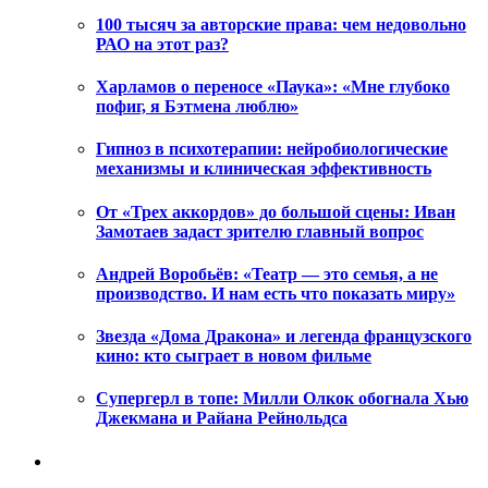
100 тысяч за авторские права: чем недовольно
РАО на этот раз?
Харламов о переносе «Паука»: «Мне глубоко
пофиг, я Бэтмена люблю»
Гипноз в психотерапии: нейробиологические
механизмы и клиническая эффективность
От «Трех аккордов» до большой сцены: Иван
Замотаев задаст зрителю главный вопрос
Андрей Воробьёв: «Театр — это семья, а не
производство. И нам есть что показать миру»
Звезда «Дома Дракона» и легенда французского
кино: кто сыграет в новом фильме
Супергерл в топе: Милли Олкок обогнала Хью
Джекмана и Райана Рейнольдса