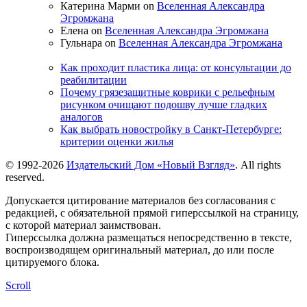
Катерина Марми on
Вселенная Александра
Эгромжана
Елена on
Вселенная Александра Эгромжана
Гульнара on
Вселенная Александра Эгромжана
Как проходит пластика лица: от консультации до
реабилитации
Почему грязезащитные коврики с рельефным
рисунком очищают подошву лучше гладких
аналогов
Как выбрать новостройку в Санкт-Петербурге:
критерии оценки жилья
© 1992-2026
Издательский Дом «Новый Взгляд»
. All rights
reserved.
Допускается цитирование материалов без согласования с
редакцией, с обязательной прямой гиперссылкой на страницу,
с которой материал заимствован.
Гиперссылка должна размещаться непосредственно в тексте,
воспроизводящем оригинальный материал, до или после
цитируемого блока.
Scroll