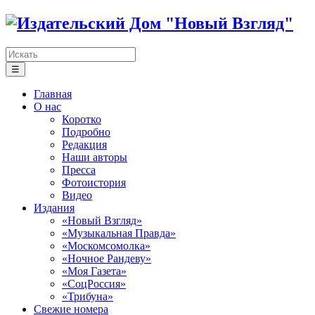
☰
Главная
О нас
Коротко
Подробно
Редакция
Наши авторы
Пресса
Фотоистория
Видео
Издания
«Новый Взгляд»
«Музыкальная Правда»
«Москомсомолка»
«Ночное Рандеву»
«Моя Газета»
«СоцРоссия»
«Трибуна»
Свежие номера