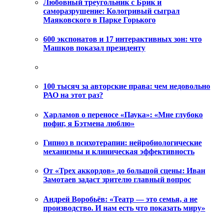
Любовный треугольник с Брик и
саморазрушение: Кологривый сыграл
Маяковского в Парке Горького
600 экспонатов и 17 интерактивных зон: что
Машков показал президенту
100 тысяч за авторские права: чем недовольно
РАО на этот раз?
Харламов о переносе «Паука»: «Мне глубоко
пофиг, я Бэтмена люблю»
Гипноз в психотерапии: нейробиологические
механизмы и клиническая эффективность
От «Трех аккордов» до большой сцены: Иван
Замотаев задаст зрителю главный вопрос
Андрей Воробьёв: «Театр — это семья, а не
производство. И нам есть что показать миру»