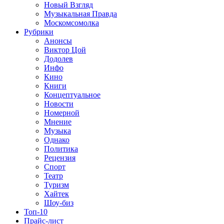
Новый Взгляд
Музыкальная Правда
Москомсомолка
Рубрики
Анонсы
Виктор Цой
Додолев
Инфо
Кино
Книги
Концептуальное
Новости
Номерной
Мнение
Музыка
Однако
Политика
Рецензия
Спорт
Театр
Туризм
Хайтек
Шоу-биз
Топ-10
Прайс-лист