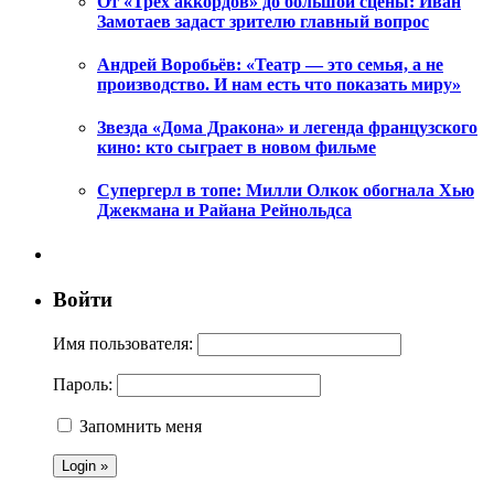
От «Трех аккордов» до большой сцены: Иван
Замотаев задаст зрителю главный вопрос
Андрей Воробьёв: «Театр — это семья, а не
производство. И нам есть что показать миру»
Звезда «Дома Дракона» и легенда французского
кино: кто сыграет в новом фильме
Супергерл в топе: Милли Олкок обогнала Хью
Джекмана и Райана Рейнольдса
Войти
Имя пользователя:
Пароль:
Запомнить меня