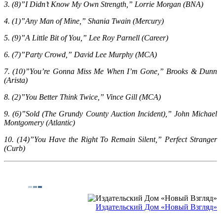
3. (8)”I Didn’t Know My Own Strength,” Lorrie Morgan (BNA)
4. (1)”Any Man of Mine,” Shania Twain (Mercury)
5. (9)”A Little Bit of You,” Lee Roy Parnell (Career)
6. (7)”Party Crowd,” David Lee Murphy (MCA)
7. (10)”You’re Gonna Miss Me When I’m Gone,” Brooks & Dunn
(Arista)
8. (2)”You Better Think Twice,” Vince Gill (MCA)
9. (6)”Sold (The Grundy County Auction Incident),” John Michael
Montgomery (Atlantic)
10. (14)”You Have the Right To Remain Silent,” Perfect Stranger
(Curb)
Издательский Дом «Новый Взгляд»