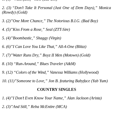
2. (3) “Don’t Take It Personal (Just One of Dem Days),” Monica
(Rowdy) (Gold)
3. (2)”One More Chance,” The Notorious B.I.G. (Bad Boy)
4. (5)”Kiss From a Rose,” Seal (ZTT-Sire)
5. (4)”Boombastic,” Shaggy (Virgin)
6. (6)”I Can Love You Like That,” All-4-One (Blitzz)
7. (7)”Water Runs Dry,” Boyz II Men (Motown) (Gold)
8. (10) “Run-Around,” Blues Traveler (A&M)
9. (12) “Colors of the Wind,” Vanessa Williams (Hollywood)
10. (11)”Someone to Love,” Jon B. featuring Babyface (Yab Yum)
COUNTRY SINGLES
1. (4)”I Don’t Even Know Your Name,” Alan Jackson (Arista)
2. (3)”And Still,” Reba McEntire (MCA)