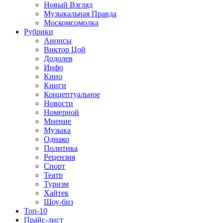
Новый Взгляд
Музыкальная Правда
Москомсомолка
Рубрики
Анонсы
Виктор Цой
Додолев
Инфо
Кино
Книги
Концептуальное
Новости
Номерной
Мнение
Музыка
Однако
Политика
Рецензия
Спорт
Театр
Туризм
Хайтек
Шоу-биз
Топ-10
Прайс-лист