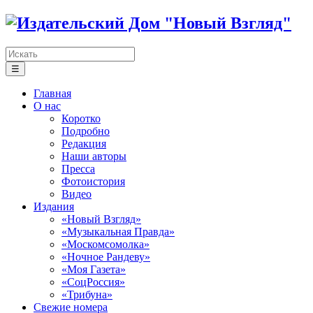
☰
Главная
О нас
Коротко
Подробно
Редакция
Наши авторы
Пресса
Фотоистория
Видео
Издания
«Новый Взгляд»
«Музыкальная Правда»
«Москомсомолка»
«Ночное Рандеву»
«Моя Газета»
«СоцРоссия»
«Трибуна»
Свежие номера