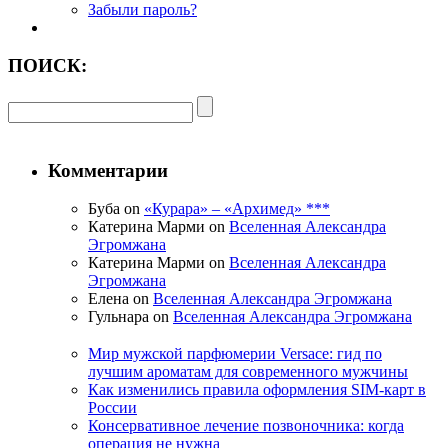
Забыли пароль?
ПОИСК:
Комментарии
Буба on
«Курара» – «Архимед» ***
Катерина Марми on
Вселенная Александра
Эгромжана
Катерина Марми on
Вселенная Александра
Эгромжана
Елена on
Вселенная Александра Эгромжана
Гульнара on
Вселенная Александра Эгромжана
Мир мужской парфюмерии Versace: гид по
лучшим ароматам для современного мужчины
Как изменились правила оформления SIM-карт в
России
Консервативное лечение позвоночника: когда
операция не нужна