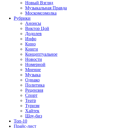
Новый Взгляд
Музыкальная Правда
Москомсомолка
Рубрики
Анонсы
Виктор Цой
Додолев
Инфо
Кино
Книги
Концептуальное
Новости
Номерной
Мнение
Музыка
Однако
Политика
Рецензия
Спорт
Театр
Туризм
Хайтек
Шоу-биз
Топ-10
Прайс-лист