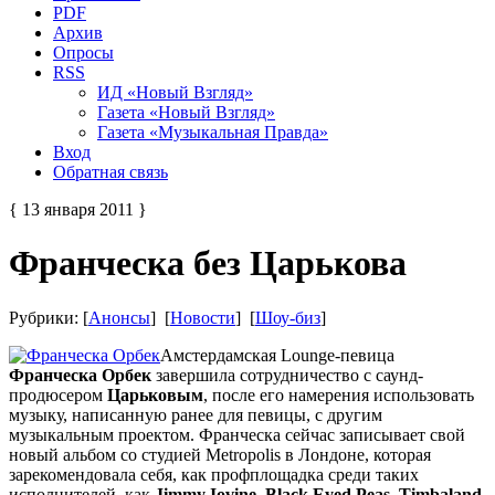
PDF
Архив
Опросы
RSS
ИД «Новый Взгляд»
Газета «Новый Взгляд»
Газета «Музыкальная Правда»
Вход
Обратная связь
{ 13 января 2011 }
Франческа без Царькова
Рубрики: [
Анонсы
] [
Новости
] [
Шоу-биз
]
Амстердамская Lounge-певица
Франческа Орбек
завершила сотрудничество с саунд-
продюсером
Царьковым
, после его намерения использовать
музыку, написанную ранее для певицы, с другим
музыкальным проектом. Франческа сейчас записывает свой
новый альбом со студией Metropolis в Лондоне, которая
зарекомендовала себя, как профплощадка среди таких
исполнителей, как
Jimmy Iovine, Black Eyed Peas, Timbaland,