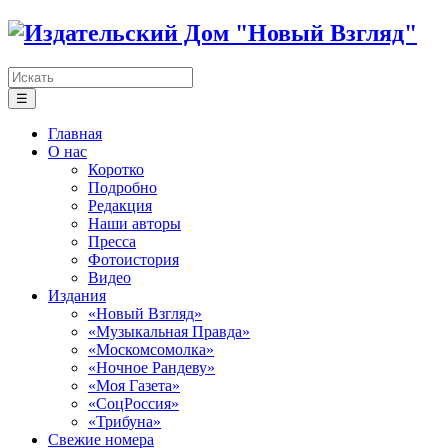
☰
Главная
О нас
Коротко
Подробно
Редакция
Наши авторы
Пресса
Фотоистория
Видео
Издания
«Новый Взгляд»
«Музыкальная Правда»
«Москомсомолка»
«Ночное Рандеву»
«Моя Газета»
«СоцРоссия»
«Трибуна»
Свежие номера