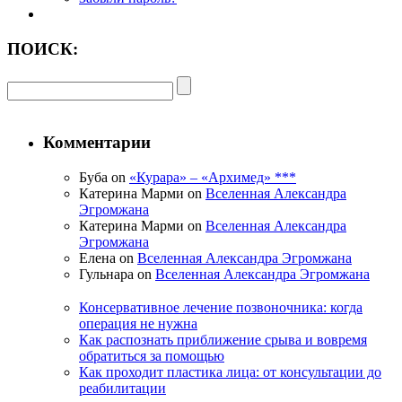
ПОИСК:
Комментарии
Буба on
«Курара» – «Архимед» ***
Катерина Марми on
Вселенная Александра
Эгромжана
Катерина Марми on
Вселенная Александра
Эгромжана
Елена on
Вселенная Александра Эгромжана
Гульнара on
Вселенная Александра Эгромжана
Консервативное лечение позвоночника: когда
операция не нужна
Как распознать приближение срыва и вовремя
обратиться за помощью
Как проходит пластика лица: от консультации до
реабилитации