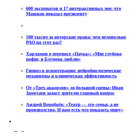
600 экспонатов и 17 интерактивных зон: что
Машков показал президенту
100 тысяч за авторские права: чем недовольно
РАО на этот раз?
Харламов о переносе «Паука»: «Мне глубоко
пофиг, я Бэтмена люблю»
Гипноз в психотерапии: нейробиологические
механизмы и клиническая эффективность
От «Трех аккордов» до большой сцены: Иван
Замотаев задаст зрителю главный вопрос
Андрей Воробьёв: «Театр — это семья, а не
производство. И нам есть что показать миру»