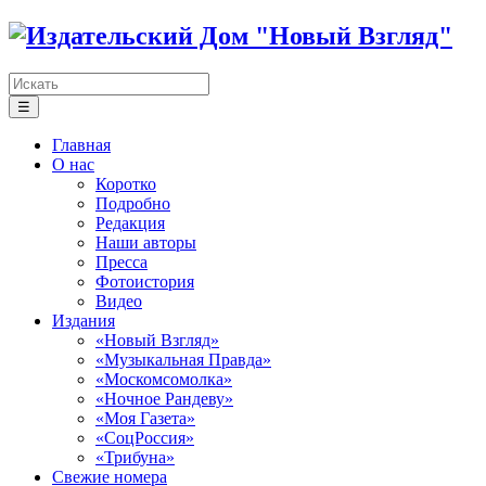
☰
Главная
О нас
Коротко
Подробно
Редакция
Наши авторы
Пресса
Фотоистория
Видео
Издания
«Новый Взгляд»
«Музыкальная Правда»
«Москомсомолка»
«Ночное Рандеву»
«Моя Газета»
«СоцРоссия»
«Трибуна»
Свежие номера