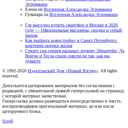
Эгромжана
Елена on
Вселенная Александра Эгромжана
Гульнара on
Вселенная Александра Эгромжана
Где выгодно купить смартфон в Москве в 2026
году — Официальные магазины, скидки и серый
рынок
Как выбрать новостройку в Санкт-Петербурге:
критерии оценки жилья
Секрет сна гениев раскрыт: почему Эйнштейн, Да
Винчи и Тесла спали совсем не так, как вы
думаете
© 1992-2026
Издательский Дом «Новый Взгляд»
. All rights
reserved.
Допускается цитирование материалов без согласования с
редакцией, с обязательной прямой гиперссылкой на страницу,
с которой материал заимствован.
Гиперссылка должна размещаться непосредственно в тексте,
воспроизводящем оригинальный материал, до или после
цитируемого блока.
Scroll