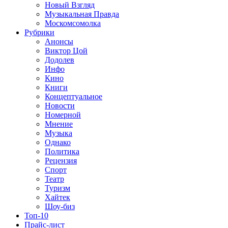
Новый Взгляд
Музыкальная Правда
Москомсомолка
Рубрики
Анонсы
Виктор Цой
Додолев
Инфо
Кино
Книги
Концептуальное
Новости
Номерной
Мнение
Музыка
Однако
Политика
Рецензия
Спорт
Театр
Туризм
Хайтек
Шоу-биз
Топ-10
Прайс-лист