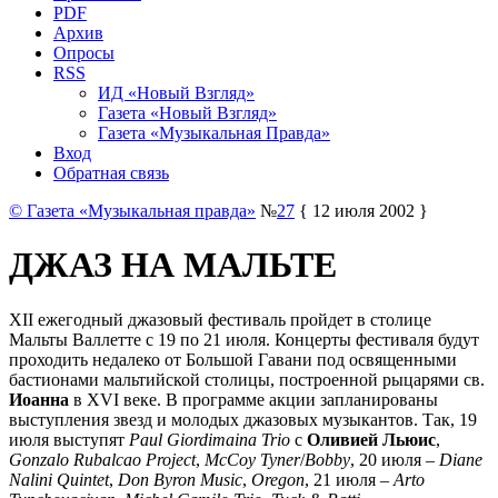
PDF
Архив
Опросы
RSS
ИД «Новый Взгляд»
Газета «Новый Взгляд»
Газета «Музыкальная Правда»
Вход
Обратная связь
© Газета «Музыкальная правда»
№
27
{ 12 июля 2002 }
ДЖАЗ НА МАЛЬТЕ
XII ежегодный джазовый фестиваль пройдет в столице
Мальты Валлетте с 19 по 21 июля. Концерты фестиваля будут
проходить недалеко от Большой Гавани под освященными
бастионами мальтийской столицы, построенной рыцарями св.
Иоанна
в XVI веке. В программе акции запланированы
выступления звезд и молодых джазовых музыкантов. Так, 19
июля выступят
Paul Giordimaina Trio
с
Оливией Льюис
,
Gonzalo Rubalcao Project
,
McCoy Tyner
/
Bobby
, 20 июля –
Diane
Nalini Quintet
,
Don Byron Music
,
Oregon
, 21 июля –
Arto