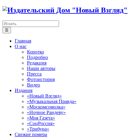
☰
Главная
О нас
Коротко
Подробно
Редакция
Наши авторы
Пресса
Фотоистория
Видео
Издания
«Новый Взгляд»
«Музыкальная Правда»
«Москомсомолка»
«Ночное Рандеву»
«Моя Газета»
«СоцРоссия»
«Трибуна»
Свежие номера