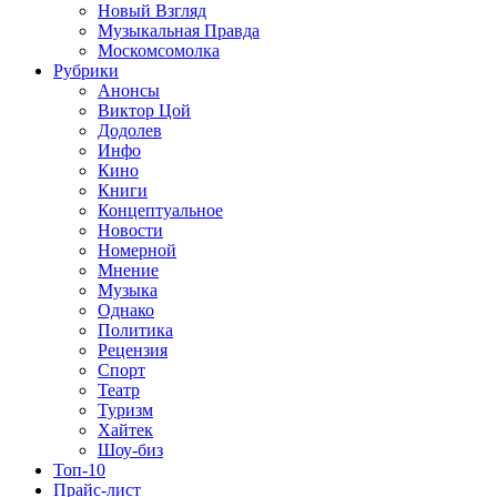
Новый Взгляд
Музыкальная Правда
Москомсомолка
Рубрики
Анонсы
Виктор Цой
Додолев
Инфо
Кино
Книги
Концептуальное
Новости
Номерной
Мнение
Музыка
Однако
Политика
Рецензия
Спорт
Театр
Туризм
Хайтек
Шоу-биз
Топ-10
Прайс-лист