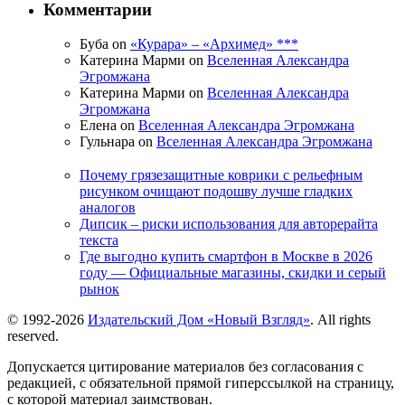
Комментарии
Буба on
«Курара» – «Архимед» ***
Катерина Марми on
Вселенная Александра
Эгромжана
Катерина Марми on
Вселенная Александра
Эгромжана
Елена on
Вселенная Александра Эгромжана
Гульнара on
Вселенная Александра Эгромжана
Почему грязезащитные коврики с рельефным
рисунком очищают подошву лучше гладких
аналогов
Дипсик – риски использования для авторерайта
текста
Где выгодно купить смартфон в Москве в 2026
году — Официальные магазины, скидки и серый
рынок
© 1992-2026
Издательский Дом «Новый Взгляд»
. All rights
reserved.
Допускается цитирование материалов без согласования с
редакцией, с обязательной прямой гиперссылкой на страницу,
с которой материал заимствован.