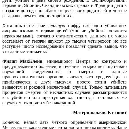
дети, убитые в день своего рождения. В Великобритании,
Германии, Японии, Скандинавских странах и Франции дети в
возрасте до года погибают от рук своих родителей в четыре
раза чаще, чем от рук посторонних.
Хотя никто не знает
точную
цифру ежегодно убиваемых
американскими матерями детей (многие убийства остаются
нераскрытыми), согласно статистическим данным их число
составляет от тысячи двухсот до тысячи четырехсот, но все
растущее число исследований позволяет сделать вывод, что
эти данные занижены.
Филип МакКлейн
, эпидемиолог Центра по контролю и
предупреждению болезней, в течение четырех лет тщательно
изучавший свидетельства о смерти и данные
правоохранительных органов, считает, что средняя цифра
приближается к двум тысячам, просто сотни убийств
выдаются за роковой несчастный случай. Только пятнадцать
процентов смертей от несчастных случаев рассматриваются
как убийство или преступная халатность, в остальных же
случаях мать остается безнаказанной.
Матери-палачи. Кто они?
Конечно, нельзя дать четкого определения американской
Медее, но ее характерные черты достаточно различимы. Чаще