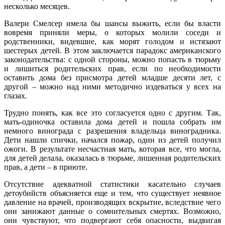
несколько месяцев.
Валери Смелсер имела бы шансы выжить, если бы власти
вовремя приняли меры, о которых молили соседи и
родственники, видевшие, как морят голодом и истязают
шестерых детей. В этом заключается парадокс американского
законодательства: с одной стороны, можно попасть в тюрьму
и лишиться родительских прав, если по необходимости
оставить дома без присмотра детей младше десяти лет, с
другой – можно над ними методично издеваться у всех на
глазах.
Трудно понять, как все это согласуется одно с другим. Так,
мать-одиночка оставила дома детей и пошла собрать им
немного винограда с разрешения владельца виноградника.
Дети нашли спички, начался пожар, один из детей получил
ожоги. В результате несчастная мать, которая все, что могла,
для детей делала, оказалась в тюрьме, лишенная родительских
прав, а дети – в приюте.
Отсутствие адекватной статистики касательно случаев
детоубийств объясняется еще и тем, что существует неявное
давление на врачей, производящих вскрытие, вследствие чего
они занижают данные о сомнительных смертях. Возможно,
они чувствуют, что подвергают себя опасности, выдвигая