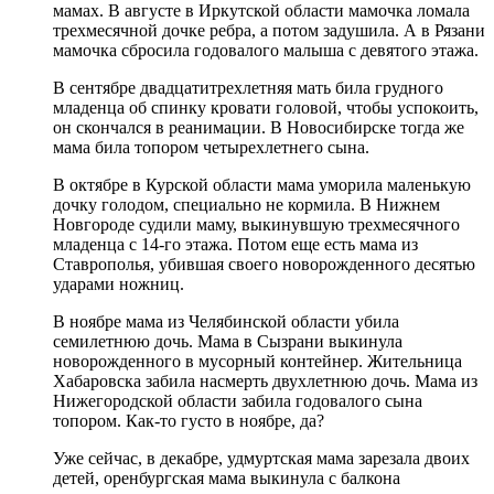
мамах. В августе в Иркутской области мамочка ломала
трехмесячной дочке ребра, а потом задушила. А в Рязани
мамочка сбросила годовалого малыша с девятого этажа.
В сентябре двадцатитрехлетняя мать била грудного
младенца об спинку кровати головой, чтобы успокоить,
он скончался в реанимации. В Новосибирске тогда же
мама била топором четырехлетнего сына.
В октябре в Курской области мама уморила маленькую
дочку голодом, специально не кормила. В Нижнем
Новгороде судили маму, выкинувшую трехмесячного
младенца с 14-го этажа. Потом еще есть мама из
Ставрополья, убившая своего новорожденного десятью
ударами ножниц.
В ноябре мама из Челябинской области убила
семилетнюю дочь. Мама в Сызрани выкинула
новорожденного в мусорный контейнер. Жительница
Хабаровска забила насмерть двухлетнюю дочь. Мама из
Нижегородской области забила годовалого сына
топором. Как-то густо в ноябре, да?
Уже сейчас, в декабре, удмуртская мама зарезала двоих
детей, оренбургская мама выкинула с балкона