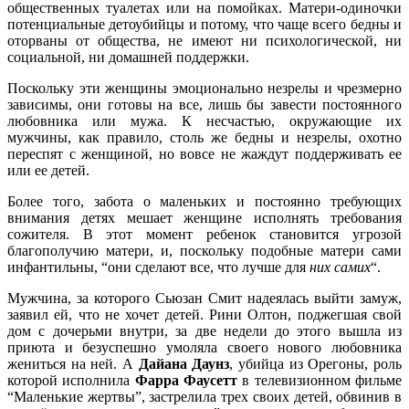
общественных туалетах или на помойках. Матери-одиночки
потенциальные детоубийцы и потому, что чаще всего бедны и
оторваны от общества, не имеют ни психологической, ни
социальной, ни домашней поддержки.
Поскольку эти женщины эмоционально незрелы и чрезмерно
зависимы, они готовы на все, лишь бы завести постоянного
любовника или мужа. К несчастью, окружающие их
мужчины, как правило, столь же бедны и незрелы, охотно
переспят с женщиной, но вовсе не жаждут поддерживать ее
или ее детей.
Более того, забота о маленьких и постоянно требующих
внимания детях мешает женщине исполнять требования
сожителя. В этот момент ребенок становится угрозой
благополучию матери, и, поскольку подобные матери сами
инфантильны, “они сделают все, что лучше для
них самих
“.
Мужчина, за которого Сьюзан Смит надеялась выйти замуж,
заявил ей, что не хочет детей. Рини Олтон, поджегшая свой
дом с дочерьми внутри, за две недели до этого вышла из
приюта и безуспешно умоляла своего нового любовника
жениться на ней. А
Дайана Даунз
, убийца из Орегоны, роль
которой исполнила
Фарра Фаусетт
в телевизионном фильме
“Маленькие жертвы”, застрелила трех своих детей, обвинив в