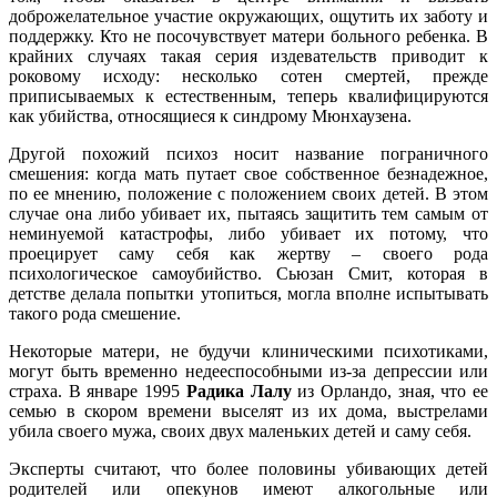
доброжелательное участие окружающих, ощутить их заботу и
поддержку. Кто не посочувствует матери больного ребенка. В
крайних случаях такая серия издевательств приводит к
роковому исходу: несколько сотен смертей, прежде
приписываемых к естественным, теперь квалифицируются
как убийства, относящиеся к синдрому Мюнхаузена.
Другой похожий психоз носит название пограничного
смешения: когда мать путает свое собственное безнадежное,
по ее мнению, положение с положением своих детей. В этом
случае она либо убивает их, пытаясь защитить тем самым от
неминуемой катастрофы, либо убивает их потому, что
проецирует саму себя как жертву – своего рода
психологическое самоубийство. Сьюзан Смит, которая в
детстве делала попытки утопиться, могла вполне испытывать
такого рода смешение.
Некоторые матери, не будучи клиническими психотиками,
могут быть временно недееспособными из-за депрессии или
страха. В январе 1995
Радика Лалу
из Орландо, зная, что ее
семью в скором времени выселят из их дома, выстрелами
убила своего мужа, своих двух маленьких детей и саму себя.
Эксперты считают, что более половины убивающих детей
родителей или опекунов имеют алкогольные или