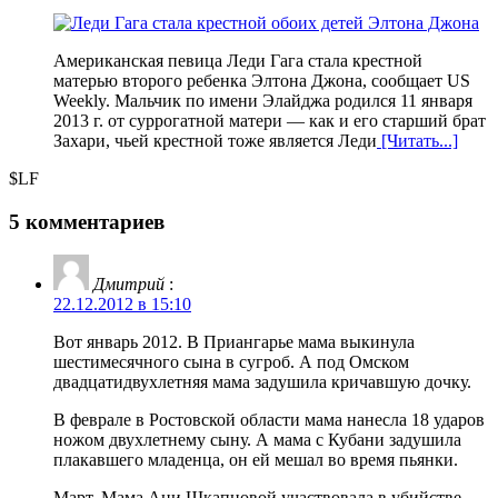
Американская певица Леди Гага стала крестной
матерью второго ребенка Элтона Джона, сообщает US
Weekly. Мальчик по имени Элайджа родился 11 января
2013 г. от суррогатной матери — как и его старший брат
Захари, чьей крестной тоже является Леди
[Читать...]
$LF
5 комментариев
Дмитрий
:
22.12.2012 в 15:10
Вот январь 2012. В Приангарье мама выкинула
шестимесячного сына в сугроб. А под Омском
двадцатидвухлетняя мама задушила кричавшую дочку.
В феврале в Ростовской области мама нанесла 18 ударов
ножом двухлетнему сыну. А мама с Кубани задушила
плакавшего младенца, он ей мешал во время пьянки.
Март. Мама Ани Шкапцовой участвовала в убийстве