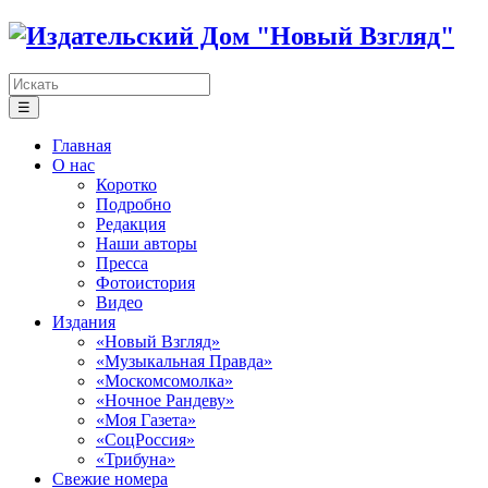
☰
Главная
О нас
Коротко
Подробно
Редакция
Наши авторы
Пресса
Фотоистория
Видео
Издания
«Новый Взгляд»
«Музыкальная Правда»
«Москомсомолка»
«Ночное Рандеву»
«Моя Газета»
«СоцРоссия»
«Трибуна»
Свежие номера