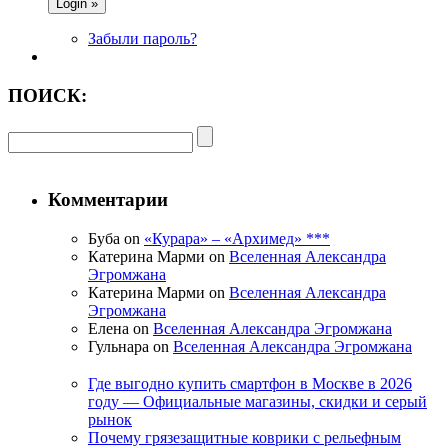
Забыли пароль?
ПОИСК:
Комментарии
Буба on
«Курара» – «Архимед» ***
Катерина Марми on
Вселенная Александра
Эгромжана
Катерина Марми on
Вселенная Александра
Эгромжана
Елена on
Вселенная Александра Эгромжана
Гульнара on
Вселенная Александра Эгромжана
Где выгодно купить смартфон в Москве в 2026
году — Официальные магазины, скидки и серый
рынок
Почему грязезащитные коврики с рельефным