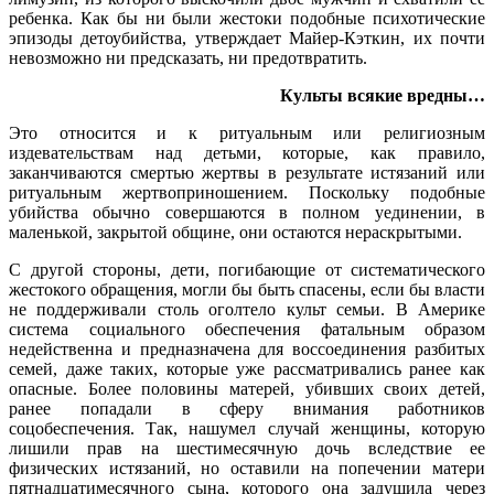
ребенка. Как бы ни были жестоки подобные психотические
эпизоды детоубийства, утверждает Майер-Кэткин, их почти
невозможно ни предсказать, ни предотвратить.
Культы всякие вредны…
Это относится и к ритуальным или религиозным
издевательствам над детьми, которые, как правило,
заканчиваются смертью жертвы в результате истязаний или
ритуальным жертвоприношением. Поскольку подобные
убийства обычно совершаются в полном уединении, в
маленькой, закрытой общине, они остаются нераскрытыми.
С другой стороны, дети, погибающие от систематического
жестокого обращения, могли бы быть спасены, если бы власти
не поддерживали столь оголтело культ семьи. В Америке
система социального обеспечения фатальным образом
недейственна и предназначена для воссоединения разбитых
семей, даже таких, которые уже рассматривались ранее как
опасные. Более половины матерей, убивших своих детей,
ранее попадали в сферу внимания работников
соцобеспечения. Так, нашумел случай женщины, которую
лишили прав на шестимесячную дочь вследствие ее
физических истязаний, но оставили на попечении матери
пятнадцатимесячного сына, которого она задушила через