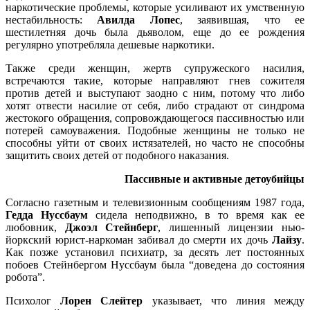
наркотические проблемы, которые усиливают их умственную
нестабильность:
Авилда Лопес
, заявившая, что ее
шестилетняя дочь была дьяволом, еще до ее рождения
регулярно употребляла дешевые наркотики.
Также среди женщин, жертв супружеского насилия,
встречаются такие, которые направляют гнев сожителя
против детей и выступают заодно с ним, потому что либо
хотят отвести насилие от себя, либо страдают от синдрома
жестокого обращения, сопровождающегося пассивностью или
потерей самоуважения. Подобные женщины не только не
способны уйти от своих истязателей, но часто не способны
защитить своих детей от подобного наказания.
Пассивные и активные детоубийцы
Согласно газетным и телевизионным сообщениям 1987 года,
Гедда Нуссбаум
сидела неподвижно, в то время как ее
любовник,
Джоэл Стейнберг
, лишенный лицензии нью-
йоркский юрист-наркоман забивал до смерти их дочь
Лайзу
.
Как позже установил психиатр, за десять лет постоянных
побоев Стейнбергом Нуссбаум была “доведена до состояния
робота”.
Психолог
Лорен Слейтер
указывает, что линия между