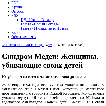
PDF
Архив
Опросы
RSS
ИД «Новый Взгляд»
Газета «Новый Взгляд»
Газета «Музыкальная Правда»
Вход
Обратная связь
© Газета «Новый Взгляд»
№
05
{ 14 февраля 1998 }
Синдром Медеи: Женщины,
убивающие своих детей
Их убивают по всем штатам: от океана до океана
25 октября 1994 года вся Америка увидела по телевизору
заплаканное лицо
Сьюзан Смит
, жительницы маленького
провинциального городка в Южной Каролине. Молодая мать
умоляла вернуть ей ее сыновей – трехлетнего
Майкла
и
годовалого
Александра
. Поиски детей Сьюзан Смит стали