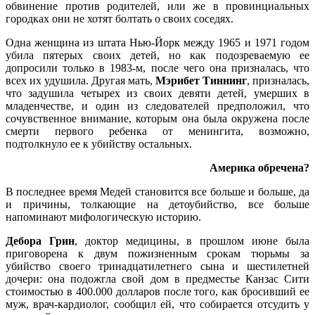
обвинение против родителей, или же в провинциальных
городках они не хотят болтать о своих соседях.
Одна женщина из штата Нью-Йорк между 1965 и 1971 годом
убила пятерых своих детей, но как подозреваемую ее
допросили только в 1983-м, после чего она призналась, что
всех их удушила. Другая мать,
Мэрибет Тиннинг
, призналась,
что задушила четырех из своих девяти детей, умерших в
младенчестве, и один из следователей предположил, что
сочувственное внимание, которым она была окружена после
смерти первого ребенка от менингита, возможно,
подтолкнуло ее к убийству остальных.
Америка обречена?
В последнее время Медей становится все больше и больше, да
и причины, толкающие на детоубийство, все больше
напоминают мифологическую историю.
Дебора Грин
, доктор медицины, в прошлом июне была
приговорена к двум пожизненным срокам тюрьмы за
убийство своего тринадцатилетнего сына и шестилетней
дочери: она подожгла свой дом в предместье Канзас Сити
стоимостью в 400.000 долларов после того, как бросивший ее
муж, врач-кардиолог, сообщил ей, что собирается отсудить у