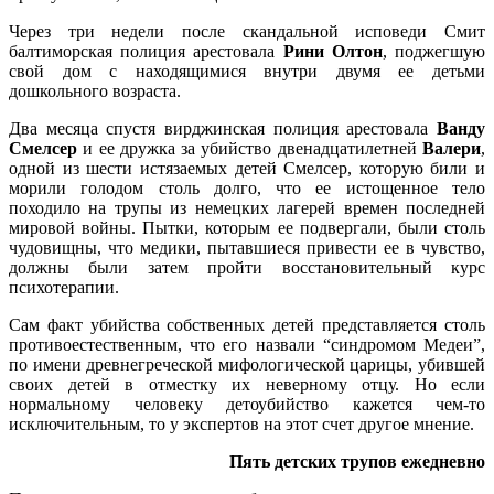
Через три недели после скандальной исповеди Смит
балтиморская полиция арестовала
Рини Олтон
, поджегшую
свой дом с находящимися внутри двумя ее детьми
дошкольного возраста.
Два месяца спустя вирджинская полиция арестовала
Ванду
Смелсер
и ее дружка за убийство двенадцатилетней
Валери
,
одной из шести истязаемых детей Смелсер, которую били и
морили голодом столь долго, что ее истощенное тело
походило на трупы из немецких лагерей времен последней
мировой войны. Пытки, которым ее подвергали, были столь
чудовищны, что медики, пытавшиеся привести ее в чувство,
должны были затем пройти восстановительный курс
психотерапии.
Сам факт убийства собственных детей представляется столь
противоестественным, что его назвали “синдромом Медеи”,
по имени древнегреческой мифологической царицы, убившей
своих детей в отместку их неверному отцу. Но если
нормальному человеку детоубийство кажется чем-то
исключительным, то у экспертов на этот счет другое мнение.
Пять детских трупов ежедневно