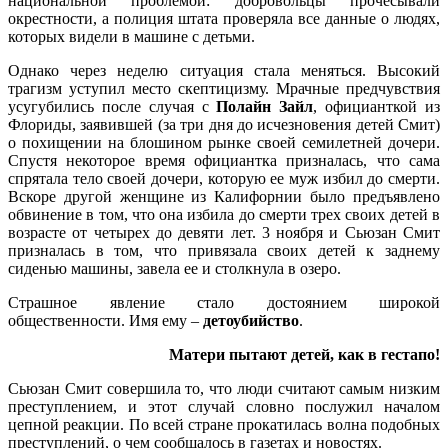
национальной проблемой: добровольцы прочесывали
окрестности, а полиция штата проверяла все данные о людях,
которых видели в машине с детьми.
Однако через неделю ситуация стала меняться. Высокий
трагизм уступил место скептицизму. Мрачные предчувствия
усугубились после случая с
Полайн Зайл
, официанткой из
Флориды, заявившей (за три дня до исчезновения детей Смит)
о похищении на блошином рынке своей семилетней дочери.
Спустя некоторое время официантка призналась, что сама
спрятала тело своей дочери, которую ее муж избил до смерти.
Вскоре другой женщине из Калифорнии было предъявлено
обвинение в том, что она избила до смерти трех своих детей в
возрасте от четырех до девяти лет. 3 ноября и Сьюзан Смит
призналась в том, что привязала своих детей к заднему
сиденью машины, завела ее и столкнула в озеро.
Страшное явление стало достоянием широкой
общественности. Имя ему –
детоубийство
.
Матери пытают детей, как в гестапо!
Сьюзан Смит совершила то, что люди считают самым низким
преступлением, и этот случай словно послужил началом
цепной реакции. По всей стране прокатилась волна подобных
преступлений, о чем сообщалось в газетах и новостях.