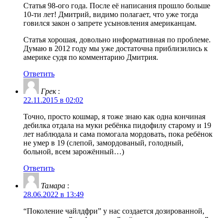
Статья 98-ого года. После её написания прошло больше
10-ти лет! Дмитрий, видимо полагает, что уже тогда
говился закон о запрете усыновления американцам.
Статья хорошая, довольно информативная по проблеме.
Думаю в 2012 году мы уже достаточна приблизились к
америке судя по комментарию Дмитрия.
Ответить
Грек
:
22.11.2015 в 02:02
Точно, просто кошмар, я тоже знаю как одна кончиная
дебилка отдала на муки ребёнка пидофилу старому и 19
лет наблюдала и сама помогала мордовать, пока ребёнок
не умер в 19 (слепой, замордованый, голодный,
больной, всем зарожённый…)
Ответить
Тамара
:
28.06.2022 в 13:49
“Поколение чайлдфри” у нас создается дозированной,