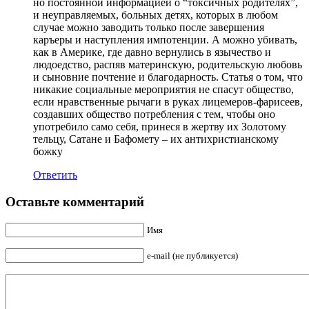
но постоянной информацией о “токсичных родителях”,
и неуправляемых, больных детях, которых в любом
случае можно заводить только после завершения
каръеры и наступления импотенции. А можно убивать,
как в Америке, где давно вернулись в язычество и
людоедство, распяв материнскую, родительскую любовь
и сыновние почтение и благодарность. Статья о том, что
никакие социальные мероприятия не спасут общество,
если нравственные рычаги в руках лицемеров-фарисеев,
создавших общество потребления с тем, чтобы оно
употребило само себя, принеся в жертву их Золотому
тельцу, Сатане и Бафомету – их антихристианскому
божку
Ответить
Оставьте комментарий
Имя
e-mail (не публикуется)