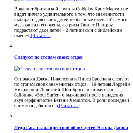
Вокалист британской группы Coldplay Крис Мартин не
видит ничего удивительного в том, что знаменитости
выбирают для своих детей необычные имена. У самого
музыканта и его жены, актрисы Гвинет Пэлтроу,
подрастают двое детей – 2-летний сын с библейским
именем
[Читать...]
Следуют по стопам своих отцов
Отпрыски Джека Николсона и Пирса Броснана следуют
по стопам своих знаменитых отцов – 19-летняя Лоррейн
Николсон и 26-летний Шон Броснан снимутся в
байопике «Soul Surfer» о выжившей после нападения
акул серфингистке Бетани Хэмилтон. В роли последней
снимется дебютантка
[Читать...]
Леди Гага стала крестной обоих детей Элтона Джона