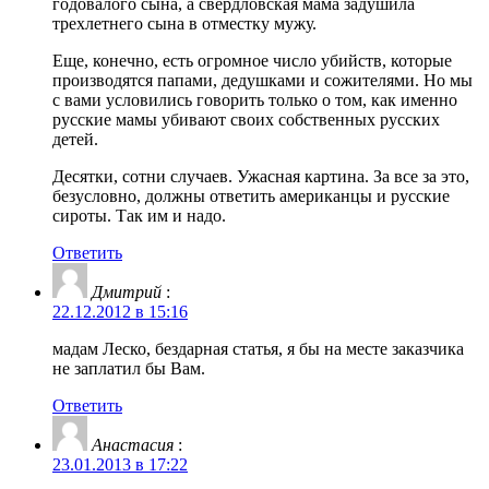
годовалого сына, а свердловская мама задушила
трехлетнего сына в отместку мужу.
Еще, конечно, есть огромное число убийств, которые
производятся папами, дедушками и сожителями. Но мы
с вами условились говорить только о том, как именно
русские мамы убивают своих собственных русских
детей.
Десятки, сотни случаев. Ужасная картина. За все за это,
безусловно, должны ответить американцы и русские
сироты. Так им и надо.
Ответить
Дмитрий
:
22.12.2012 в 15:16
мадам Леско, бездарная статья, я бы на месте заказчика
не заплатил бы Вам.
Ответить
Анастасия
:
23.01.2013 в 17:22