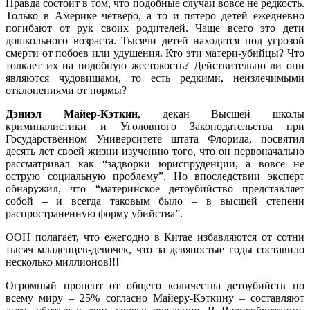
Правда состоит в том, что подобные случаи вовсе не редкость.
Только в Америке четверо, а то и пятеро детей ежедневно
погибают от рук своих родителей. Чаще всего это дети
дошкольного возраста. Тысячи детей находятся под угрозой
смерти от побоев или удушения. Кто эти матери-убийцы? Что
толкает их на подобную жестокость? Действительно ли они
являются чудовищами, то есть редкими, неизлечимыми
отклонениями от нормы?
Дэниэл Майер-Кэткин
, декан Высшей школы
криминалистики и Уголовного Законодательства при
Государственном Университете штата Флорида, посвятил
десять лет своей жизни изучению того, что он первоначально
рассматривал как “задворки юриспруденции, а вовсе не
острую социальную проблему”. Но впоследствии эксперт
обнаружил, что “материнское детоубийство представляет
собой – и всегда таковым было – в высшей степени
распространенную форму убийства”.
ООН полагает, что ежегодно в Китае избавляются от сотни
тысяч младенцев-девочек, что за девяностые годы составило
несколько миллионов!!!
Огромный процент от общего количества детоубийств по
всему миру – 25% согласно Майеру-Кэткину – составляют