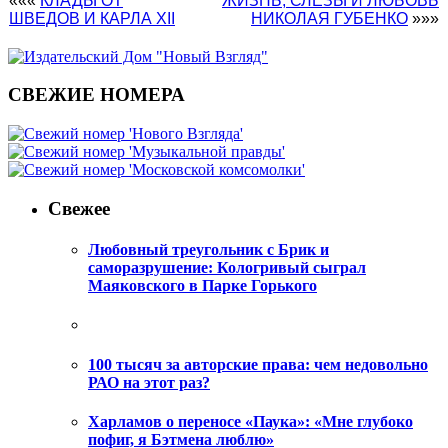
«««
КЛАДЫ ОТ
ЖИЗНЬ, СЛЕЗЫ И ЛЮБОВЬ
ШВЕДОВ И КАРЛА XII
НИКОЛАЯ ГУБЕНКО
»»»
СВЕЖИЕ НОМЕРА
Свежее
Любовный треугольник с Брик и
саморазрушение: Кологривый сыграл
Маяковского в Парке Горького
100 тысяч за авторские права: чем недовольно
РАО на этот раз?
Харламов о переносе «Паука»: «Мне глубоко
пофиг, я Бэтмена люблю»