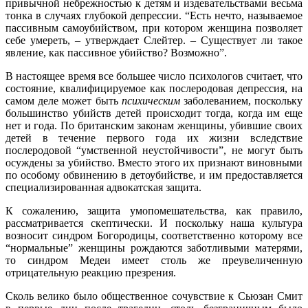
привычной небрежностью к детям и издевательствами весьма
тонка в случаях глубокой депрессии. “Есть нечто, называемое
пассивным самоубийством, при котором женщина позволяет
себе умереть, – утверждает Слейтер. – Существует ли такое
явление, как пассивное убийство? Возможно”.
В настоящее время все большее число психологов считает, что
состояние, квалифицируемое как послеродовая депрессия, на
самом деле может быть
психическим
заболеванием, поскольку
большинство убийств детей происходит тогда, когда им еще
нет и года. По британским законам женщины, убившие своих
детей в течение первого года их жизни вследствие
послеродовой “умственной неустойчивости”, не могут быть
осуждены за убийство. Вместо этого их признают виновными
по особому обвинению в детоубийстве, и им предоставляется
специализированная адвокатская защита.
К сожалению, защита умопомешательства, как правило,
рассматривается скептически. И поскольку наша культура
возносит синдром Богородицы, соответственно которому все
“нормальные” женщины рождаются заботливыми матерями,
то синдром Медеи имеет столь же преувеличенную
отрицательную реакцию презрения.
Сколь велико было общественное сочувствие к Сьюзан Смит