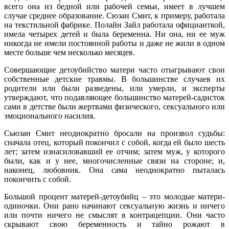
всего она из бедной или рабочей семьи, имеет в лучшем
случае среднее образование. Сюзан Смит, к примеру, работала
на текстильной фабрике. Полайн Зайл работала официанткой,
имела четырех детей и была беременна. Ни она, ни ее муж
никогда не имели постоянной работы и даже не жили в одном
месте больше чем несколько месяцев.
Совершающие детоубийство матери часто отыгрывают свои
собственные детские травмы. В большинстве случаев их
родители или были разведены, или умерли, и эксперты
утверждают, что подавляющее большинство матерей-садисток
сами в детстве были жертвами физического, сексуального или
эмоционального насилия.
Сьюзан Смит неоднократно бросали на произвол судьбы:
сначала отец, который покончил с собой, когда ей было шесть
лет; затем изнасиловавший ее отчим; затем муж, у которого
были, как и у нее, многочисленные связи на стороне; и,
наконец, любовник. Она сама неоднократно пыталась
покончить с собой.
Большой процент матерей-детоубийц – это молодые матери-
одиночки. Они рано начинают сексуальную жизнь и ничего
или почти ничего не смыслят в контрацепции. Они часто
скрывают свою беременность и тайно рожают в