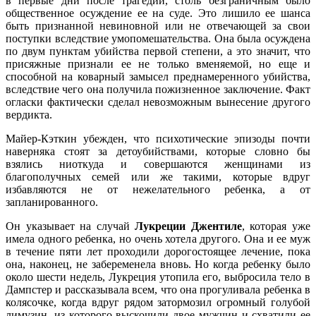
в первые дни после трагедии, столь безграничным было
общественное осуждение ее на суде. Это лишило ее шанса
быть признанной невиновной или не отвечающей за свои
поступки вследствие умопомешательства. Она была осуждена
по двум пунктам убийства первой степени, а это значит, что
присяжные признали ее не только вменяемой, но еще и
способной на коварный замысел преднамеренного убийства,
вследствие чего она получила пожизненное заключение. Факт
огласки фактически сделал невозможным вынесение другого
вердикта.
Майер-Кэткин убежден, что психотические эпизоды почти
наверняка стоят за детоубийствами, которые словно бы
взялись ниоткуда и совершаются женщинами из
благополучных семей или же такими, которые вдруг
избавляются не от нежелательного ребенка, а от
запланированного.
Он указывает на случай
Лукреции Джентиле
, которая уже
имела одного ребенка, но очень хотела другого. Она и ее муж
в течение пяти лет проходили дорогостоящее лечение, пока
она, наконец, не забеременела вновь. Но когда ребенку было
около шести недель, Лукреция утопила его, выбросила тело в
Дампстер и рассказывала всем, что она прогуливала ребенка в
колясочке, когда вдруг рядом затормозил огромный голубой
лимузин, из которого выскочили двое мужчин и схватили ее