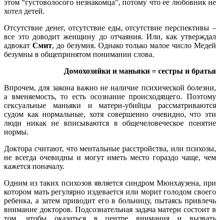
этом “густоволосого незнакомца”, потому что ее любовник не
хотел детей.
Отсутствие денег, отсутствие еды, отсутствие перспективы –
все это доводит женщину до отчаяния. Или, как утверждал
адвокат
Смит
, до безумия. Однако только малое число Медей
безумны в общепринятом понимании слова.
Домохозяйки и маньяки = сестры и братья
Впрочем, для закона важно не наличие психической болезни,
а вменяемость, то есть осознание происходящего. Поэтому
сексуальные маньяки и матери-убийцы рассматриваются
судом как нормальные, хотя совершенно очевидно, что эти
люди никак не вписываются в общечеловеческое понятие
нормы.
Доктора считают, что ментальные расстройства, или психозы,
не всегда очевидны и могут иметь место гораздо чаще, чем
кажется поначалу.
Одним из таких психозов является синдром Мюнхаузена, при
котором мать регулярно издевается или морит голодом своего
ребенка, а затем приводит его в больницу, пытаясь привлечь
внимание докторов. Подсознательная задача матери состоит в
том, чтобы оказаться в центре внимания и вызвать