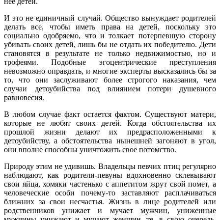
нее детей.
И это не единичный случай. Общество вынуждает родителей
делать все, чтобы иметь права на детей, поскольку это
социально одобряемо, что и толкает потерпевшую сторону
убивать своих детей, лишь бы не отдать их победителю. Дети
становятся в результате не только недвижимостью, но и
трофеями. Подобные эгоцентрические преступления
невозможно оправдать, и многие эксперты высказались бы за
то, что они заслуживают более строгого наказания, чем
случаи детоубийства под влиянием потери душевного
равновесия.
В любом случае факт остается фактом. Существуют матери,
которые не любят своих детей. Когда обстоятельства их
прошлой жизни делают их предрасположенными к
детоубийству, а обстоятельства нынешней загоняют в угол,
они вполне способны уничтожить свое потомство.
Природу этим не удивишь. Владельцы певчих птиц регулярно
наблюдают, как родители-певуны вдохновенно склевывают
свои яйца, хомяки частенько с аппетитом жрут свой помет, а
человеческие особи почему-то заставляют расплачиваться
ближних за свои несчастья. Жизнь в лице родителей или
родственников унижает и мучает мужчин, униженные
мужчины унижают и мучают женщин, те, в свою очередь,