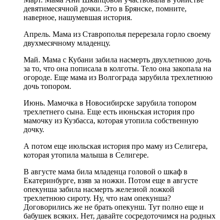
девятимесячной дочки. Это в Брянске, помните,
наверное, нашумевшая история.
Апрель. Мама из Ставрополья перерезала горло своему
двухмесячному младенцу.
Май. Мама с Кубани забила насмерть двухлетнюю дочь
за то, что она пописала в колготы. Тело она закопала на
огороде. Еще мама из Волгограда зарубила трехлетнюю
дочь топором.
Июнь. Мамочка в Новосибирске зарубила топором
трехлетнего сына. Еще есть июньская история про
мамочку из Кузбасса, которая утопила собственную
дочку.
А потом еще июльская история про маму из Селигера,
которая утопила малыша в Селигере.
В августе мама била младенца головой о шкаф в
Екатеринбурге, взяв за ножки. Потом еще в августе
опекунша забила насмерть железной ложкой
трехлетнюю сироту. Ну, что нам опекунша?
Договорились же не брать опекунш. Тут полно еще и
бабушек всяких. Нет, давайте сосредоточимся на родных