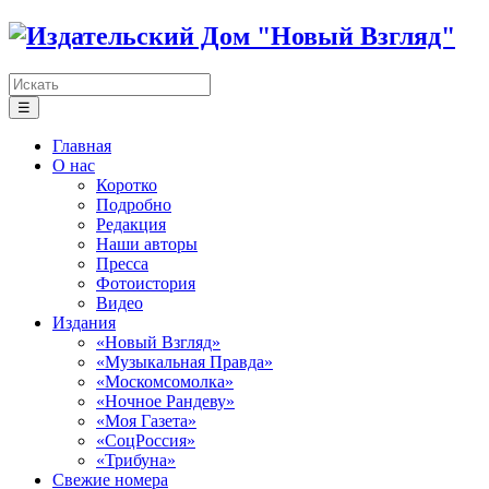
☰
Главная
О нас
Коротко
Подробно
Редакция
Наши авторы
Пресса
Фотоистория
Видео
Издания
«Новый Взгляд»
«Музыкальная Правда»
«Москомсомолка»
«Ночное Рандеву»
«Моя Газета»
«СоцРоссия»
«Трибуна»
Свежие номера