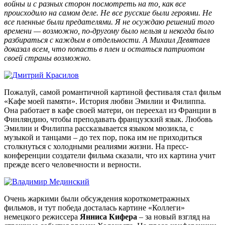
войны и с разных сторон посмотреть на то, как все
происходило на самом деле. Не все русские были героями. Не
все пленные были предателями. Я не осуждаю решений того
времени — возможно, по-другому было нельзя и некогда было
разбираться с каждым в отдельности. А Михаил Девятаев
доказал всем, что попасть в плен и остаться патриотом
своей страны возможно.
Пожалуй, самой романтичной картиной фестиваля стал фильм
«Кафе моей памяти». История любви Эмилии и Филиппа.
Она работает в кафе своей матери, он переехал из Франции в
Финляндию, чтобы преподавать французский язык. Любовь
Эмилии и Филиппа рассказывается языком мюзикла, с
музыкой и танцами – до тех пор, пока им не приходиться
столкнуться с холодными реалиями жизни. На пресс-
конференции создатели фильма сказали, что их картина учит
прежде всего человечности и верности.
Очень жаркими были обсуждения короткометражных
фильмов, и тут победа досталась картине «Коллеги»
немецкого режиссера
Янниса Кифера
– за новый взгляд на