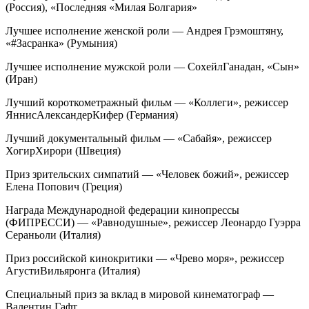
(Россия), «Последняя «Милая Болгария»
Лучшее исполнение женской роли — Андрея Грэмоштяну,
«#Засранка» (Румыния)
Лучшее исполнение мужской роли — СохейлГанадан, «Сын»
(Иран)
Лучший короткометражный фильм — «Коллеги», режиссер
ЯннисАлександерКифер (Германия)
Лучший документальный фильм — «Сабайя», режиссер
ХогирХирори (Швеция)
Приз зрительских симпатий — «Человек божий», режиссер
Елена Попович (Греция)
Награда Международной федерации кинопрессы
(ФИПРЕССИ) — «Равнодушные», режиссер Леонардо Гуэрра
Сераньоли (Италия)
Приз российской кинокритики — «Чрево моря», режиссер
АгустиВильяронга (Италия)
Специальный приз за вклад в мировой кинематограф —
Валентин Гафт.