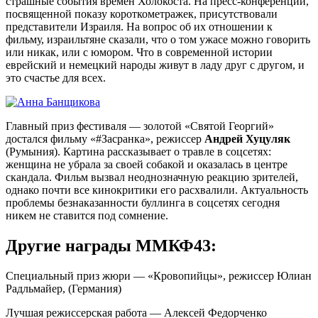
страшные события времен Холокоста. На пресс-конференции,
посвященной показу короткометражек, присутствовали
представители Израиля. На вопрос об их отношении к
фильму, израильтяне сказали, что о том ужасе можно говорить
или никак, или с юмором. Что в современной истории
еврейский и немецкий народы живут в ладу друг с другом, и
это счастье для всех.
Главный приз фестиваля — золотой «Святой Георгий»
достался фильму «#Засранка», режиссер
Андрей Хуцуляк
(Румыния). Картина рассказывает о травле в соцсетях:
женщина не убрала за своей собакой и оказалась в центре
скандала. Фильм вызвал неоднозначную реакцию зрителей,
однако почти все кинокритики его расхвалили. Актуальность
проблемы безнаказанности буллинга в соцсетях сегодня
никем не ставится под сомнение.
Другие награды ММКФ43:
Специальный приз жюри — «Кровопийцы», режиссер Юлиан
Радльмайер, (Германия)
Лучшая режиссерская работа — Алексей Федорченко