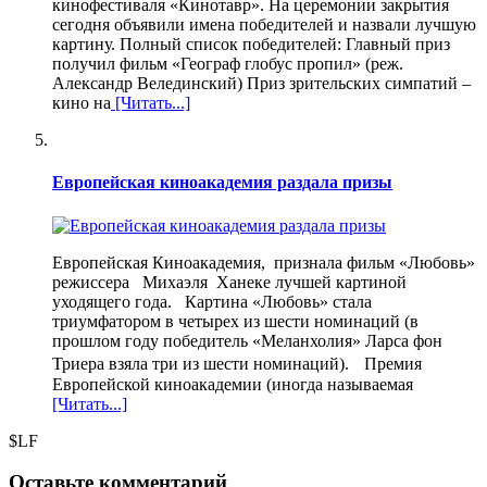
кинофестиваля «Кинотавр». На церемонии закрытия
сегодня объявили имена победителей и назвали лучшую
картину. Полный список победителей: Главный приз
получил фильм «Географ глобус пропил» (реж.
Александр Велединский) Приз зрительских симпатий –
кино на
[Читать...]
Европейская киноакадемия раздала призы
Европейская Киноакадемия, признала фильм «Любовь»
режиссера Михаэля Ханеке лучшей картиной
уходящего года. Картина «Любовь» стала
триумфатором в четырех из шести номинаций (в
прошлом году победитель «Меланхолия» Ларса фон
Триера взяла три из шести номинаций). Премия
Европейской киноакадемии (иногда называемая
[Читать...]
$LF
Оставьте комментарий