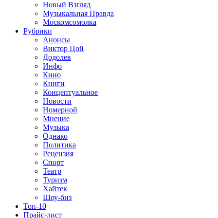
Новый Взгляд
Музыкальная Правда
Москомсомолка
Рубрики
Анонсы
Виктор Цой
Додолев
Инфо
Кино
Книги
Концептуальное
Новости
Номерной
Мнение
Музыка
Однако
Политика
Рецензия
Спорт
Театр
Туризм
Хайтек
Шоу-биз
Топ-10
Прайс-лист