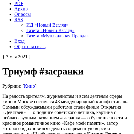
PDF
Архив
Опросы
RSS
ИД «Новый Взгляд»
Газета «Новый Взгляд»
Газета «Музыкальная Правда»
Вход
Обратная связь
{ 3 мая 2021 }
Триумф #засранки
Рубрики: [
Кино
]
На радость зрителям, журналистам и всем деятелям сферы
кино в Москве состоялся 43 международный кинофестиваль.
Самыми обсуждаемыми работами стали фильм Открытия
«Девятаев» — о подвиге советского летчика, картина с
неблагозвучным названием #засранка — о буллинге в сети и
красивое романтичное кино «Кафе моей памяти», автор
которого вдохновился сделать современную версию
легендарных «Шербургских зонтиков» с
Катрин Денев
в