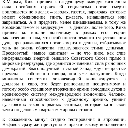
К.Маркса, Кика пришел к следующему выводу: жизненная
сила погибших строителей социализма после смерти
воплощается не в делах – заводах, газетах, пароходах, которые
имеют обыкновение гнить, ржаветь, изнашиваться или
закрываться. А в предмете, менее изнашиваемом, к тому же
возобновляемом и вездесущем – в деньгах. Более того, Кика
пришел ко вполне логичному в рамках его теории
заключению о том, что особенности земного существования
душ, превращающихся после смерти в деньги, отбрасывают
тень на жизнь общества, пользующегося этими деньгами.
Пресловутый «вывоз капитала» – не что иное, как слив
инфернальных энергий бывшего Советского Союза прямо в
мировые резервуары, где хранится жизненная сила рыночных
демократий. Благополучный и сытый Запад ждут непростые
времена – собственно говоря, они уже наступили. Когда
миллионы советских человеко-дней конвертируются в
доллары и евро, это будет равносильно неощутимому и
потому особо страшному вторжению армии голодных духов в
кровеносную систему международной экономики. Человек,
наделенный способностью к духовному зрению, увидит
гулаговских зэков в рваных ватниках, которые катят свои
тачки по деловым кварталам мировых столиц.
К сожалению, минуя стадию тестирования и апробации,
Нафиков сразу же приступил к практическому воплощению