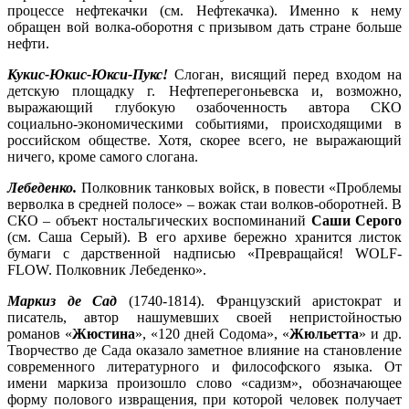
процессе нефтекачки (см. Нефтекачка). Именно к нему
обращен вой волка-оборотня с призывом дать стране больше
нефти.
Кукис-Юкис-Юкси-Пукс!
Слоган, висящий перед входом на
детскую площадку г. Нефтеперегоньевска и, возможно,
выражающий глубокую озабоченность автора СКО
социально-экономическими событиями, происходящими в
российском обществе. Хотя, скорее всего, не выражающий
ничего, кроме самого слогана.
Лебеденко.
Полковник танковых войск, в повести «Проблемы
верволка в средней полосе» – вожак стаи волков-оборотней. В
СКО – объект ностальгических воспоминаний
Саши Серого
(см. Саша Серый). В его архиве бережно хранится листок
бумаги с дарственной надписью «Превращайся! WOLF-
FLOW. Полковник Лебеденко».
Маркиз де Сад
(1740-1814). Французский аристократ и
писатель, автор нашумевших своей непристойностью
романов «
Жюстина
», «120 дней Содома», «
Жюльетта
» и др.
Творчество де Сада оказало заметное влияние на становление
современного литературного и философского языка. От
имени маркиза произошло слово «садизм», обозначающее
форму полового извращения, при которой человек получает