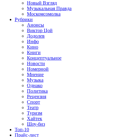
Новый Взгляд
Музыкальная Правда
Москомсомолка
Рубрики
Анонсы
Виктор Цой
Додолев
Инфо
Кино
Книги
Концептуальное
Новости
Номерной
Мнение
Музыка
Однако
Политика
Рецензия
Спорт
Театр
Туризм
Хайтек
Шоу-биз
Топ-10
Прайс-лист