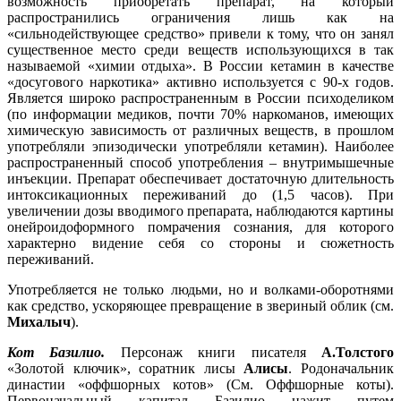
возможность приобретать препарат, на который
распространились ограничения лишь как на
«сильнодействующее средство» привели к тому, что он занял
существенное место среди веществ использующихся в так
называемой «химии отдыха». В России кетамин в качестве
«досугового наркотика» активно используется с 90-х годов.
Является широко распространенным в России психоделиком
(по информации медиков, почти 70% наркоманов, имеющих
химическую зависимость от различных веществ, в прошлом
употребляли эпизодически употребляли кетамин). Наиболее
распространенный способ употребления – внутримышечные
инъекции. Препарат обеспечивает достаточную длительность
интоксикационных переживаний до (1,5 часов). При
увеличении дозы вводимого препарата, наблюдаются картины
онейроидоформного помрачения сознания, для которого
характерно видение себя со стороны и сюжетность
переживаний.
Употребляется не только людьми, но и волками-оборотнями
как средство, ускоряющее превращение в звериный облик (см.
Михалыч
).
Кот Базилио.
Персонаж книги писателя
А.Толстого
«Золотой ключик», соратник лисы
Алисы
. Родоначальник
династии «оффшорных котов» (См. Оффшорные коты).
Первоначальный капитал Базилио нажит путем