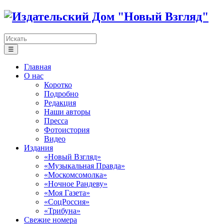
☰
Главная
О нас
Коротко
Подробно
Редакция
Наши авторы
Пресса
Фотоистория
Видео
Издания
«Новый Взгляд»
«Музыкальная Правда»
«Москомсомолка»
«Ночное Рандеву»
«Моя Газета»
«СоцРоссия»
«Трибуна»
Свежие номера