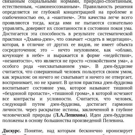
связанным социальными нормами, природно-спонтанным,
естественным, «самонеосознанным». Правильность решения
определяется не глубокой концентрацией на проблеме и
озабоченностью ею, а «наитием». Эти качества легче всего
проявляются тогда, когда ими не пытаются сознательно
управлять, доверяют их спонтанности в состоянии покоя ума.
Достигается эта способность в результате систематической
практики «Дхьяна-дзен», что означает «сидеть в медитации»,
которая, в отличие от других ее видов, не имеет объекта
сосредоточения; это – нечто неуловимое, как «облако,
кочующее в небе» и выражается в форме «недействия»,
«незанятости», что является не просто «спокойствием ума», а
особого рода «несхватыванием ума». В дзен-буддизме
считается, что совершенный человек пользуется своим умом,
как зеркалом: он ничего не схватывает и ничего не отвергает,
воспринимает, но не хранит. В целом практика дзен-буддизма
воспитывает состояние ума, которое называют тишиной
«бездонной пропасти», «тишиной грома», в которой исчезают
все контрасты и условности. Считается, что человек,
следующий путем дзен-буддизма, достигает гармонии
личности. через раскрытие истины, заключенной в глубине
человеческой природы (
Л.А.Лепихова
). Идеи дзен-буддизма
положены в основу большинства произведений Пелевина.
Дискурс.
Понятие, над которым бесконечно иронизирует