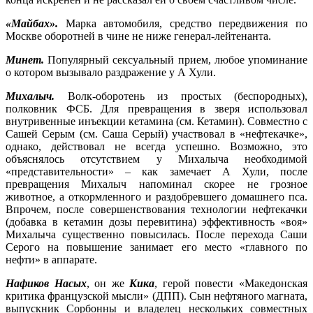
«Майбах».
Марка автомобиля, средство передвижения по
Москве оборотней в чине не ниже генерал-лейтенанта.
Минет.
Популярный сексуальный прием, любое упоминание
о котором вызывало раздражение у А Хули.
Михалыч.
Волк-оборотень из простых (беспородных),
полковник ФСБ. Для превращения в зверя использовал
внутривенные инъекции кетамина (см. Кетамин). Совместно с
Сашей Серым (см. Саша Серый) участвовал в «нефтекачке»,
однако, действовал не всегда успешно. Возможно, это
объяснялось отсутствием у Михалыча необходимой
«представительности» – как замечает А Хули, после
превращения Михалыч напоминал скорее не грозное
животное, а откормленного и раздобревшего домашнего пса.
Впрочем, после совершенствования технологии нефтекачки
(добавка в кетамин дозы перевитина) эффективность «воя»
Михалыча существенно повысилась. После перехода Саши
Серого на повышение занимает его место «главного по
нефти» в аппарате.
Нафиков Насых
, он же
Кика
, герой повести «Македонская
критика французской мысли» (ДПП). Сын нефтяного магната,
выпускник Сорбонны и владелец нескольких совместных