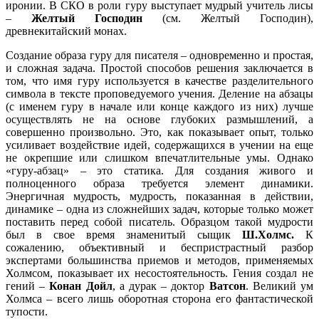
иронии. В СКО в роли гуру выступает мудрый учитель лисы
–
Желтый Господин
(см. Желтый Господин),
древнекитайский монах.
Создание образа гуру для писателя – одновременно и простая,
и сложная задача. Простой способов решения заключается в
том, что имя гуру используется в качестве разделительного
символа в тексте проповедуемого учения. Деление на абзацы
(с именем гуру в начале или конце каждого из них) лучше
осуществлять не на основе глубоких размышлений, а
совершенно произвольно. Это, как показывает опыт, только
усиливает воздействие идей, содержащихся в учении на еще
не окрепшие или слишком впечатлительные умы. Однако
«гуру-абзац» – это статика. Для создания живого и
полноценного образа требуется элемент динамики.
Энергичная мудрость, мудрость, показанная в действии,
динамике – одна из сложнейших задач, которые только может
поставить перед собой писатель. Образцом такой мудрости
был в свое время знаменитый сыщик
Ш.Холмс.
К
сожалению, объективный и беспристрастный разбор
экспертами большинства приемов и методов, применяемых
Холмсом, показывает их несостоятельность. Гения создал не
гений –
Конан Дойл
, а дурак – доктор
Ватсон
. Великий ум
Холмса – всего лишь оборотная сторона его фантастической
тупости.