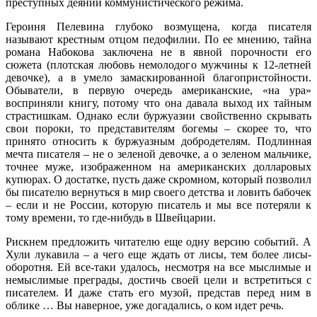
преступных деяний коммунистического режима.
Героиня Пелевина глубоко возмущена, когда писателя
называют крестным отцом педофилии. По ее мнению, тайна
романа Набокова заключена не в явной порочности его
сюжета (плотская любовь немолодого мужчины к 12-летней
девочке), а в умело замаскированной благопристойности.
Обыватели, в первую очередь американские, «на ура»
восприняли книгу, потому что она давала выход их тайным
страстишкам. Однако если буржуазии свойственно скрывать
свои пороки, то представителям богемы – скорее то, что
принято относить к буржуазным добродетелям. Подлинная
мечта писателя – не о зеленой девочке, а о зеленом мальчике,
точнее муже, изображенном на американских долларовых
купюрах. О достатке, пусть даже скромном, который позволил
бы писателю вернуться в мир своего детства и ловить бабочек
– если и не России, которую писатель и мы все потеряли к
тому времени, то где-нибудь в Швейцарии.
Рискнем предложить читателю еще одну версию событий. А
Хули лукавила – а чего еще ждать от лисы, тем более лисы-
оборотня. Ей все-таки удалось, несмотря на все мыслимые и
немыслимые преграды, достичь своей цели и встретиться с
писателем. И даже стать его музой, представ перед ним в
облике … Вы наверное, уже догадались, о ком идет речь.