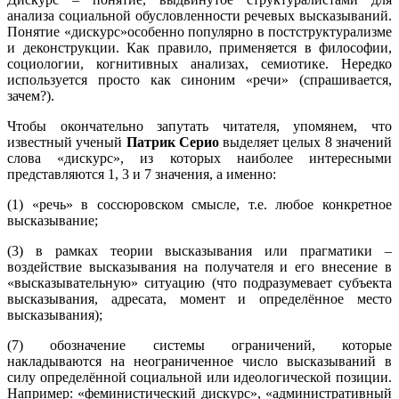
анализа социальной обусловленности речевых высказываний.
Понятие «дискурс»особенно популярно в постструктурализме
и деконструкции. Как правило, применяется в философии,
социологии, когнитивных анализах, семиотике. Нередко
используется просто как синоним «речи» (спрашивается,
зачем?).
Чтобы окончательно запутать читателя, упомянем, что
известный ученый
Патрик Серио
выделяет целых 8 значений
слова «дискурс», из которых наиболее интересными
представляются 1, 3 и 7 значения, а именно:
(1) «речь» в соссюровском смысле, т.е. любое конкретное
высказывание;
(3) в рамках теории высказывания или прагматики –
воздействие высказывания на получателя и его внесение в
«высказывательную» ситуацию (что подразумевает субъекта
высказывания, адресата, момент и определённое место
высказывания);
(7) обозначение системы ограничений, которые
накладываются на неограниченное число высказываний в
силу определённой социальной или идеологической позиции.
Например: «феминистический дискурс», «административный