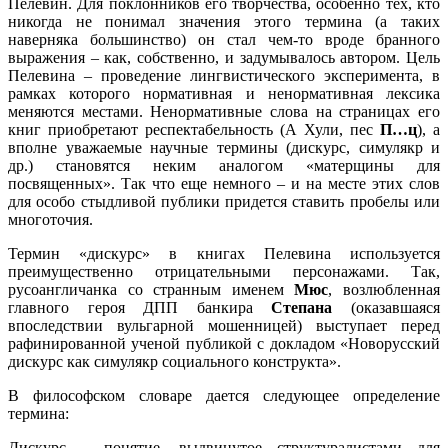
Пелевин. Для поклонников его творчества, особенно тех, кто
никогда не понимал значения этого термина (а таких
наверняка большинство) он стал чем-то вроде бранного
выражения – как, собственно, и задумывалось автором. Цель
Пелевина – проведение лингвистического эксперимента, в
рамках которого нормативная и ненормативная лексика
меняются местами. Ненормативные слова на страницах его
книг приобретают респектабельность (А Хули, пес
П…ц
), а
вполне уважаемые научные термины (дискурс, симулякр и
др.) становятся неким аналогом «матерщины для
посвященных». Так что еще немного – и на месте этих слов
для особо стыдливой публики придется ставить пробелы или
многоточия.
Термин «дискурс» в книгах Пелевина используется
преимущественно отрицательными персонажами. Так,
русоангличанка со странным именем
Мюс
, возлюбленная
главного героя ДПП банкира
Степана
(оказавшаяся
впоследствии вульгарной мошенницей) выступает перед
рафинированной ученой публикой с докладом «Новорусский
дискурс как симулякр социального конструкта».
В философском словаре дается следующее определение
термина:
Дискурс – понятие, выдвинутое структуралистами для