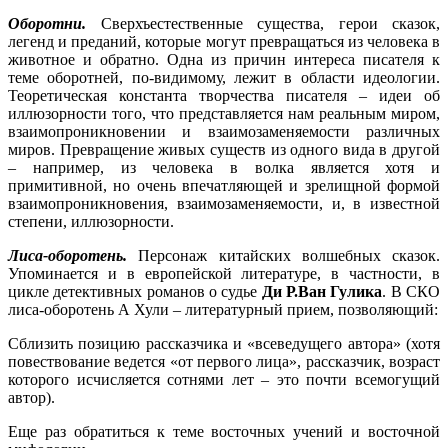
Оборотни.
Сверхъестественные существа, герои сказок,
легенд и преданий, которые могут превращаться из человека в
животное и обратно. Одна из причин интереса писателя к
теме оборотней, по-видимому, лежит в области идеологии.
Теоретическая константа творчества писателя – идеи об
иллюзорности того, что представляется нам реальным миром,
взаимопроникновении и взаимозаменяемости различных
миров. Превращение живых существ из одного вида в другой
– например, из человека в волка является хотя и
примитивной, но очень впечатляющей и зрелищной формой
взаимопроникновения, взаимозаменяемости, и, в известной
степени, иллюзорности.
Лиса-оборотень.
Персонаж китайских волшебных сказок.
Упоминается и в европейской литературе, в частности, в
цикле детективных романов о судье
Ди Р.Ван Гулика
. В СКО
лиса-оборотень А Хули – литературный прием, позволяющий:
Сблизить позицию рассказчика и «всеведущего автора» (хотя
повествование ведется «от первого лица», рассказчик, возраст
которого исчисляется сотнями лет – это почти всемогущий
автор).
Еще раз обратиться к теме восточных учений и восточной