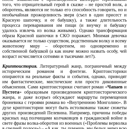
того, что отрицательный герой в сказке – не простой волк, а
оборотень, являются не только его способность говорить, но и
необычайная прожорливость зверя (съел в один присест и
Красную шапочку, и ее бабушку), а также длительность
процесса переваривания им пищи (и внучку и бабушку
удалось извлечь из волка живыми). Однако трансформация
образа Красной шапочки в СКО поражает. Мнимая девочка
оказывается не только существом, родственным волку и всему
животному миру – оборотнем, но одновременно и
собственной бабушкой (а как иначе можно назвать особу, чей
возраст исчисляется сотнями и тысячами лет?).
Криптоистория.
Литературный жанр, пограничный между
историческим романом и фэнтези. Криптоисторики
опираются на реальные факты и события, однако, приводят
им фантастические, мистические или просто диковинные
объяснения. Сами криптоисторики считают роман «
Чапаев
и
Пустота
» образцовым произведением криптоисторического
жанра, и даже всерьез обсуждают маршруты перемещения
броневика с героями романа во «Внутреннюю Монголию». В
духе криптоистории могут быть истолкованы также сюжеты
других произведений Пелевина. Например, причины победы
красных над полчищами колчаковцев в гражданской войне в
свете фразы волка-оборотня из военных («Проблемы верволка
в средней полосе») – «А как, ты думаешь, мы белых через всю