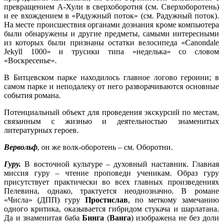
превращением А-Хули в сверхоборотня (см. Сверхоборотень)
и ее вхождением в «Радужный поток» (см. Радужный поток).
На месте происшествия органами дознания кроме компьютера
были обнаружены и другие предметы, самыми интересными
из которых были признаны остатки велосипеда «Canondale
Jekyll 1000» и трусики типа «неделька» со словом
«Воскресенье».
В Битцевском парке находилось главное логово героини; в
самом парке и неподалеку от него разворачиваются основные
события романа.
Потенциальный объект для проведения экскурсий по местам,
связанным с жизнью и деятельностью знаменитых
литературных героев.
Вервольф
, он же волк-оборотень – см. Оборотни.
Гуру.
В восточной культуре – духовный наставник. Главная
миссия гуру – чтение проповеди ученикам. Образ гуру
присутствует практически во всех главных произведениях
Пелевина, однако, трактуется неоднозначно. В романе
«Числа» (ДПП) гуру
Простислав
, по меткому замечанию
одного критика, оказывается гибридом стукача и шарлатана.
Да и знаменитая баба
Бинга
(
Ванга
) изображена не без доли