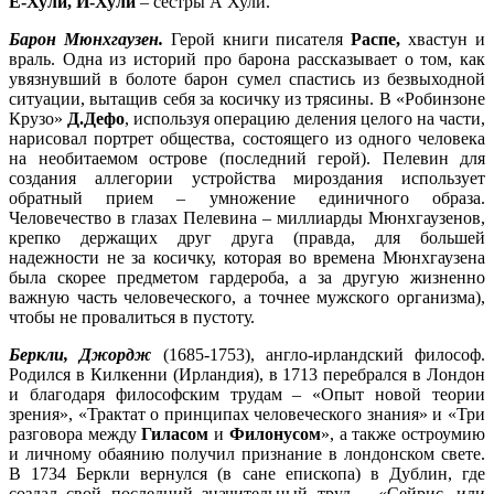
Е-Хули, И-Хули
– сестры А Хули.
Барон Мюнхгаузен.
Герой книги писателя
Распе,
хвастун и
враль. Одна из историй про барона рассказывает о том, как
увязнувший в болоте барон сумел спастись из безвыходной
ситуации, вытащив себя за косичку из трясины. В «Робинзоне
Крузо»
Д.Дефо
, используя операцию деления целого на части,
нарисовал портрет общества, состоящего из одного человека
на необитаемом острове (последний герой). Пелевин для
создания аллегории устройства мироздания использует
обратный прием – умножение единичного образа.
Человечество в глазах Пелевина – миллиарды Мюнхгаузенов,
крепко держащих друг друга (правда, для большей
надежности не за косичку, которая во времена Мюнхгаузена
была скорее предметом гардероба, а за другую жизненно
важную часть человеческого, а точнее мужского организма),
чтобы не провалиться в пустоту.
Беркли, Джордж
(1685-1753), англо-ирландский философ.
Родился в Килкенни (Ирландия), в 1713 перебрался в Лондон
и благодаря философским трудам – «Опыт новой теории
зрения», «Трактат о принципах человеческого знания» и «Три
разговора между
Гиласом
и
Филонусом
», а также остроумию
и личному обаянию получил признание в лондонском свете.
В 1734 Беркли вернулся (в сане епископа) в Дублин, где
создал свой последний значительный труд – «Сейрис, или