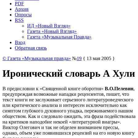
PDF
Архив
Опросы
RSS
ИД «Новый Взгляд»
Газета «Новый Взгляд»
Газета «Музыкальная Правда»
Вход
Обратная связь
© Газета «Музыкальная правда»
№
19
{ 13 мая 2005 }
Иронический словарь А Хули
В предисловии к «Священной книге оборотня»
В.О.Пелевин
,
предупреждая возможные нападки рецензентов, пишет, что
текст книги не заслуживает серьезного литературоведческого
или критического анализа и интересен исключительно как
симптом глубокого духовного упадка, переживаемого нашим
обществом. Как и следовало ожидать, эта фраза подействовала
на критиков наподобие некоей «литературной виагры».
Виктор Олегович и так не обделен вниманием прессы,
однако, объем уже появившихся рецензий на его новую книгу