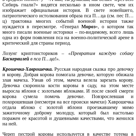
Сибирь гнали?» видятся несколько в ином свете, чем их
изображает официальная история. В свете новейшего,
патриотического истолкования образа пса П…ца (см. пес П…
ц) трактовка многих событий военной истории также
нуждается в пересмотре. «Генерал
Мороз
», о котором так
много писали военные историки – по-видимому, всего лишь
одна из форм появления пса на военно-политической арене в
критический для страны период.
Лозунг криптоисториков –
«Превратим каждую собаку
Баскервилей
в пса П…ца!».
Крошечка-Хаврошечка.
Русская народная сказка про девочку
и корову. Добрая корова помогала девочке, которую обижала
злая мачеха. Узнав об этом, мачеха велела зарезать корову.
Девочка схоронила кости коровы в саду, на этом месте
выросла яблоня с золотыми яблоками. И после своей смерти
корова сумела помочь девочке. Повзрослевшая и
похорошевшая (несмотря на все происки мачехи) Хаврошечка
отдала яблоко с золотой яблони проезжавшему мимо
зажиточному доброму молодцу, который был настолько
поражен ее красотой и душевными качествами, что женился
на ней.
Череп пестрой коровы используется в качестве тотема в