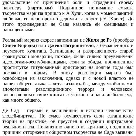
удовольствие от причинения боли и страданий своему
партнеру (партнерам). Подлинное понимание смысла
творчества маркиза пришло к А Хули, когда в момент занятий
любовью ее неосторожно дернули за хвост (см. Хвост). До
этого произведения де Сада казались ей смешными и
напыщенными.
Реальный маркиз скорее напоминал не
Жиля де Рэ
(прообраз
Синей Бороды
) или
Джека Потрошителя
, а безбашенного и
неумелого хулигана. Загнивание и развращенность старой
французской монархии, похоже, были сильно преувеличены
идеологами-республиканцами, если за обиды, причиненные
проститутке титулованный аристократ на долгие годы был
посажен в тюрьму. В эпоху революции маркиз был
освобожден из заключения, однако и с новой властью не
нашел общего языка – хотя казалось бы, между якобинцами,
апологетами революционного террора и человеком,
воспевающим в своих книгах жестокость и насилие было куда
как много общего.
Де Сад – первый и величайший в истории человечества
злодей-виртуал. Не сумев осуществить свои сатанинские
теории на практике, он преуспел в создании виртуальной
реальности зла. По мнению одного из критиков, подлинные
причины отторжения обществом творчества де Сада вызваны