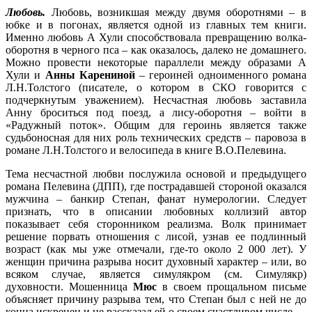
Любовь.
Любовь, возникшая между двумя оборотнями – в
юбке и в погонах, является одной из главных тем книги.
Именно любовь А Хули способствовала превращению волка-
оборотня в черного пса – как оказалось, далеко не домашнего.
Можно провести некоторые параллели между образами А
Хули и
Анны Карениной
– героиней одноименного романа
Л.Н.Толстого (писателе, о котором в СКО говорится с
подчеркнутым уважением). Несчастная любовь заставила
Анну броситься под поезд, а лису-оборотня – войти в
«Радужный поток». Общим для героинь является также
судьбоносная для них роль технических средств – паровоза в
романе Л.Н.Толстого и велосипеда в книге В.О.Пелевина.
Тема несчастной любви послужила основой и предыдущего
романа Пелевина (ДПП), где пострадавшей стороной оказался
мужчина – банкир Степан, фанат нумерологии. Следует
признать, что в описании любовных коллизий автор
показывает себя сторонником реализма. Волк принимает
решение порвать отношения с лисой, узнав ее подлинный
возраст (как мы уже отмечали, где-то около 2 000 лет). У
женщин причина разрыва носит духовный характер – или, во
всяком случае, является симулякром (см. Симулякр)
духовности. Мошенница
Мюс
в своем прощальном письме
объясняет причину разрыва тем, что Степан был с ней не до
конца искренен и не рассказал ей о своем счастливом числе.