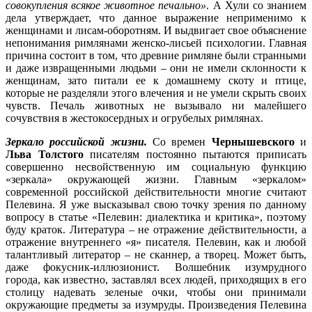
совокупления всякое животное печально»
. А Хули со знанием
дела утверждает, что данное выражение неприменимо к
женщинами и лисам-оборотням. И выдвигает свое объяснение
непонимания римлянами женско-лисьей психологии. Главная
причина состоит в том, что древние римляне были странными
и даже извращенными людьми – они не имели склонности к
женщинам, зато питали ее к домашнему скоту и птице,
которые не разделяли этого влечения и не умели скрыть своих
чувств. Печаль животных не вызывало ни малейшего
сочувствия в жестокосердных и огрубелых римлянах.
Зеркало российской жизни.
Со времен
Чернышевского
и
Льва Толстого
писателям постоянно пытаются приписать
совершенно несвойственную им социальную функцию
«зеркала» окружающей жизни. Главным «зеркалом»
современной российской действительности многие считают
Пелевина. Я уже высказывал свою точку зрения по данному
вопросу в статье «Пелевин: диалектика и критика», поэтому
буду краток. Литература – не отражение действительности, а
отражение внутреннего «я» писателя. Пелевин, как и любой
талантливый литератор – не сканнер, а творец. Может быть,
даже фокусник-иллюзионист. Волшебник изумрудного
города, как известно, заставлял всех людей, приходящих в его
столицу надевать зеленые очки, чтобы они принимали
окружающие предметы за изумруды. Произведения Пелевина