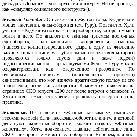
дискурс» (Добавим – «новорусский дискурс». Но не просто, а
как «симулякр социального конструкта»).
Желтый Господин.
Он же хозяин Желтой горы. Буддийский
монах, наставник лисы-оборотня (см. Гуру). Поведал А Хули
учение о «Радужном потоке» и сверхоборотне, который может
войти в него. По аналогии с тайным приемом восточных
единоборств, называющимся «отсроченная смерть»
(нанесение концентрированного удара в одну из жизненно
важных точки организма, губительные последствия которого
проявляются только спустя дни и даже недели)
педагогические методы, практикуемыми Желтым Гуру можно
охарактеризовать как «отсроченное прозрение». По
очевидным причинам (длительность процесса)
единственными, кто мог извлечь практическую пользу из его
проповедей, были лисы-оборотни. К моменту появления на
страницах СКО (спустя 1200 лет после встречи с монахом) А
Хули поняла смысл его учения и решилась проверить его на
практике.
Животные.
По аналогии с «Жизнью насекомых», главными
героями которой были насекомые-оборотни, книгу, в которой
действуют животные-оборотни, можно назвать «Жизнью
животных». Хотя, подчеркнем, главные действующие лица
СКО – не простые животные, а оборотни. Впрочем, для лис-