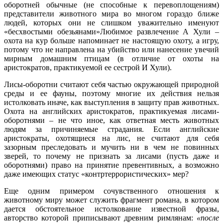
оборотней обычные (не способные к перевоплощениям)
представители животного мира во многом гораздо ближе
людей, которых они не слишком уважительно именуют
«бесхвостыми обезьянами»Любимое развлечение А Хули –
охота на кур больше напоминает не настоящую охоту, а игру,
потому что не направлена на убийство или нанесение увечий
мирным домашним птицам (в отличие от охоты на
аристократов, практикуемой ее сестрой И Хули).
Лисы-оборотни считают себя частью окружающей природной
среды и ее фауны, поэтому многие их действия нельзя
истолковать иначе, как выступления в защиту прав животных.
Охота на английских аристократов, практикуемая лисами-
оборотнями – не что иное, как ответная месть животных
людям за причиняемые страдания. Если английские
аристократы, охотящиеся на лис, не считают для себя
зазорным преследовать и мучить ни в чем не повинных
зверей, то почему не признать за лисами (пусть даже и
оборотнями) право на принятие превентивных, а возможно
даже имеющих статус «контртеррористических» мер?
Еще одним примером сочувственного отношения к
животному миру может служить фрагмент романа, в котором
дается обстоятельное истолкование известной фразы,
авторство которой приписывают древним римлянам:
«после