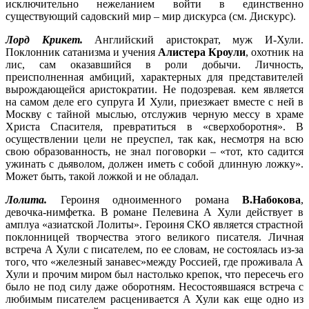
исключительно нежеланием войти в единственно
существующий садовский мир – мир дискурса (см. Дискурс).
Лорд Крикет.
Английский аристократ, муж И-Хули.
Поклонник сатанизма и учения
Алистера Кроули
, охотник на
лис, сам оказавшийся в роли добычи. Личность,
преисполненная амбиций, характерных для представителей
вырождающейся аристократии. Не подозревая. кем является
на самом деле его супруга И Хули, приезжает вместе с ней в
Москву с тайной мыслью, отслужив черную мессу в храме
Христа Спасителя, превратиться в «сверхоборотня». В
осуществлении цели не преуспел, так как, несмотря на всю
свою образованность, не знал поговорки – «тот, кто садится
ужинать с дьяволом, должен иметь с собой длинную ложку».
Может быть, такой ложкой и не обладал.
Лолита.
Героиня одноименного романа
В.Набокова
,
девочка-нимфетка. В романе Пелевина А Хули действует в
амплуа «азиатской Лолиты». Героиня СКО является страстной
поклонницей творчества этого великого писателя. Личная
встреча А Хули с писателем, по ее словам, не состоялась из-за
того, что «железный занавес»между Россией, где проживала А
Хули и прочим миром был настолько крепок, что пересечь его
было не под силу даже оборотням. Несостоявшаяся встреча с
любимым писателем расценивается А Хули как еще одно из