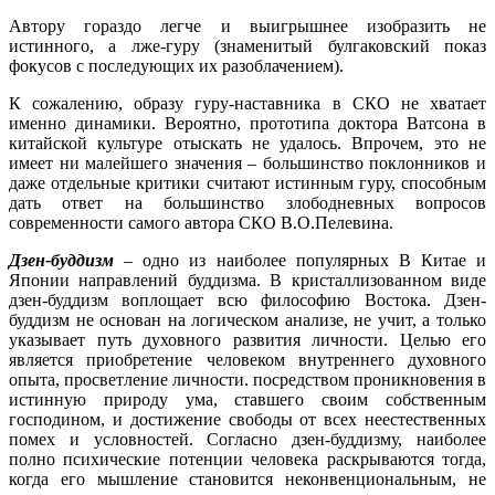
Автору гораздо легче и выигрышнее изобразить не
истинного, а лже-гуру (знаменитый булгаковский показ
фокусов с последующих их разоблачением).
К сожалению, образу гуру-наставника в СКО не хватает
именно динамики. Вероятно, прототипа доктора Ватсона в
китайской культуре отыскать не удалось. Впрочем, это не
имеет ни малейшего значения – большинство поклонников и
даже отдельные критики считают истинным гуру, способным
дать ответ на большинство злободневных вопросов
современности самого автора СКО В.О.Пелевина.
Дзен-буддизм
– одно из наиболее популярных В Китае и
Японии направлений буддизма. В кристаллизованном виде
дзен-буддизм воплощает всю философию Востока. Дзен-
буддизм не основан на логическом анализе, не учит, а только
указывает путь духовного развития личности. Целью его
является приобретение человеком внутреннего духовного
опыта, просветление личности. посредством проникновения в
истинную природу ума, ставшего своим собственным
господином, и достижение свободы от всех неестественных
помех и условностей. Согласно дзен-буддизму, наиболее
полно психические потенции человека раскрываются тогда,
когда его мышление становится неконвенциональным, не