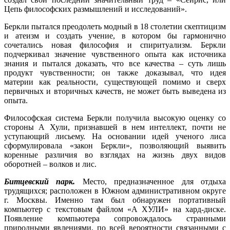
Цепь философских размышлений и исследований».
Беркли пытался преодолеть модный в 18 столетии скептицизм
и атеизм и создать учение, в котором бы гармонично
сочетались новая философия и спиритуализм. Беркли
подчеркивал значение чувственного опыта как источника
знания и пытался доказать, что все качества – суть лишь
продукт чувственности; он также доказывал, что идея
материи как реальности, существующей помимо и сверх
первичных и вторичных качеств, не может быть выведена из
опыта.
Философская система Беркли получила высокую оценку со
стороны А Хули, признавшей в нем интеллект, почти не
уступающий лисьему. На основании идей ученого лиса
сформулировала «закон Беркли», позволяющий выявить
коренные различия во взглядах на жизнь двух видов
оборотней – волков и лис.
Битцевский парк.
Место, предназначенное для отдыха
трудящихся; расположен в Южном административном округе
г. Москвы. Именно там был обнаружен портативный
компьютер с текстовым файлом «А ХУЛИ» на хард-диске.
Появление компьютера сопровождалось странными
природными явлениями, по всей вероятности связанными с