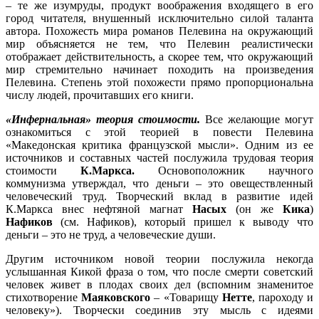
– те же изумруды, продукт воображения входящего в его
город читателя, внушенный исключительно силой таланта
автора. Похожесть мира романов Пелевина на окружающий
мир объясняется не тем, что Пелевин реалистически
отображает действительность, а скорее тем, что окружающий
мир стремительно начинает походить на произведения
Пелевина. Степень этой похожести прямо пропорциональна
числу людей, прочитавших его книги.
«Инфернальная» теория стоимости.
Все желающие могут
ознакомиться с этой теорией в повести Пелевина
«Македонская критика французской мысли». Одним из ее
источников и составных частей послужила трудовая теория
стоимости
К.Маркса.
Основоположник научного
коммунизма утверждал, что деньги – это овеществленный
человеческий труд. Творческий вклад в развитие идей
К.Маркса внес нефтяной магнат
Насых
(он же
Кика
)
Нафиков
(см. Нафиков), который пришел к выводу что
деньги – это не труд, а человеческие души.
Другим источником новой теории послужила некогда
услышанная Кикой фраза о том, что после смерти советский
человек живет в плодах своих дел (вспомним знаменитое
стихотворение
Маяковского
– «Товарищу
Нетте
, пароходу и
человеку»). Творчески соединив эту мысль с идеями