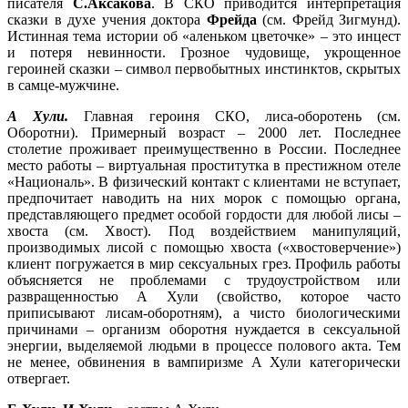
писателя
С.Аксакова
. В СКО приводится интерпретация
сказки в духе учения доктора
Фрейда
(см. Фрейд Зигмунд).
Истинная тема истории об «аленьком цветочке» – это инцест
и потеря невинности. Грозное чудовище, укрощенное
героиней сказки – символ первобытных инстинктов, скрытых
в самце-мужчине.
А Хули.
Главная героиня СКО, лиса-оборотень (см.
Оборотни). Примерный возраст – 2000 лет. Последнее
столетие проживает преимущественно в России. Последнее
место работы – виртуальная проститутка в престижном отеле
«Националь». В физический контакт с клиентами не вступает,
предпочитает наводить на них морок с помощью органа,
представляющего предмет особой гордости для любой лисы –
хвоста (см. Хвост). Под воздействием манипуляций,
производимых лисой с помощью хвоста («хвостоверчение»)
клиент погружается в мир сексуальных грез. Профиль работы
объясняется не проблемами с трудоустройством или
развращенностью А Хули (свойство, которое часто
приписывают лисам-оборотням), а чисто биологическими
причинами – организм оборотня нуждается в сексуальной
энергии, выделяемой людьми в процессе полового акта. Тем
не менее, обвинения в вампиризме А Хули категорически
отвергает.