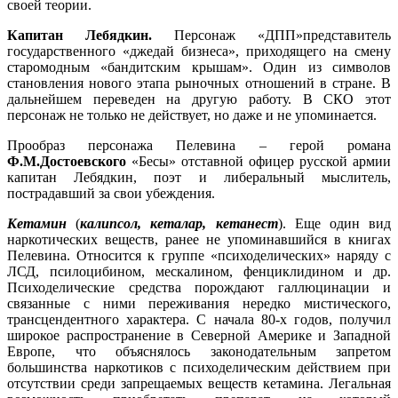
своей теории.
Капитан Лебядкин.
Персонаж «ДПП»представитель
государственного «джедай бизнеса», приходящего на смену
старомодным «бандитским крышам». Один из символов
становления нового этапа рыночных отношений в стране. В
дальнейшем переведен на другую работу. В СКО этот
персонаж не только не действует, но даже и не упоминается.
Прообраз персонажа Пелевина – герой романа
Ф.М.Достоевского
«Бесы» отставной офицер русской армии
капитан Лебядкин, поэт и либеральный мыслитель,
пострадавший за свои убеждения.
Кетамин
(
калипсол, кеталар, кетанест
). Еще один вид
наркотических веществ, ранее не упоминавшийся в книгах
Пелевина. Относится к группе «психоделических» наряду с
ЛСД, псилоцибином, мескалином, фенциклидином и др.
Психоделические средства порождают галлюцинации и
связанные с ними переживания нередко мистического,
трансцендентного характера. С начала 80-х годов, получил
широкое распространение в Северной Америке и Западной
Европе, что объяснялось законодательным запретом
большинства наркотиков с психоделическим действием при
отсутствии среди запрещаемых веществ кетамина. Легальная