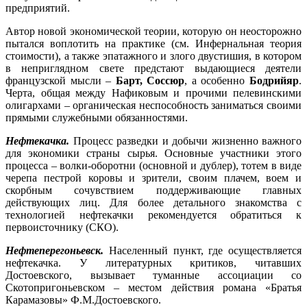
предприятий.
Автор новой экономической теории, которую он неосторожно
пытался воплотить на практике (см. Инфернальная теория
стоимости), а также эпатажного и злого двустишия, в котором
в неприглядном свете предстают выдающиеся деятели
французской мысли –
Барт, Соссюр
, а особенно
Бодрийяр
.
Черта, общая между Нафиковым и прочими пелевинскими
олигархами – органическая неспособность заниматься своими
прямыми служебными обязанностями.
Нефтекачка.
Процесс разведки и добычи жизненно важного
для экономики страны сырья. Основные участники этого
процесса – волки-оборотни (основной и дублер), тотем в виде
черепа пестрой коровы и зрители, своим плачем, воем и
скорбным сочувствием поддерживающие главных
действующих лиц. Для более детального знакомства с
технологией нефтекачки рекомендуется обратиться к
первоисточнику (СКО).
Нефтеперегоньевск.
Населенный пункт, где осуществляется
нефтекачка. У литературных критиков, читавших
Достоевского, вызывает туманные ассоциации со
Скотопригоньевском – местом действия романа «Братья
Карамазовы» Ф.М.Достоевского.