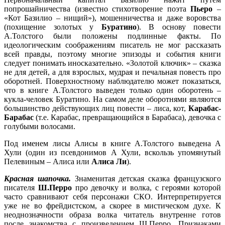
попрошайничества (известно стихотворение поэта
Пьеро
–
«Кот Базилио – нищий»), мошенничества и даже воровства
(похищение золотых у
Буратино
). В основу повести
А.Толстого были положены подлинные факты. По
идеологическим соображениям писатель не мог рассказать
всей правды, поэтому многие эпизоды и события книги
следует понимать иносказательно. «Золотой ключик» – сказка
не для детей, а для взрослых, мудрая и печальная повесть про
оборотней. Поверхностному наблюдателю может показаться,
что в книге А.Толстого выведен только один оборотень –
кукла-человек Буратино. На самом деле оборотнями являются
большинство действующих лиц повести – лиса, кот,
Карабас-
Барабас
(т.е. Карабас, превращающийся в Барабаса), девочка с
голубыми волосами.
Под именем лисы Алисы в книге А.Толстого выведена А
Хули (один из псевдонимов А Хули, вскользь упомянутый
Пелевиным – Алиса или
Алиса Ли
).
Красная шапочка.
Знаменитая детская сказка французского
писателя
Ш.Перро
про девочку и волка, с героями которой
часто сравнивают себя персонажи СКО. Интерпретируется
уже не во фрейдистском, а скорее в мистическом духе. К
неоднозначности образа волка читатель внутренне готов
после знакомства с произведением Ш.Перро. Признаками