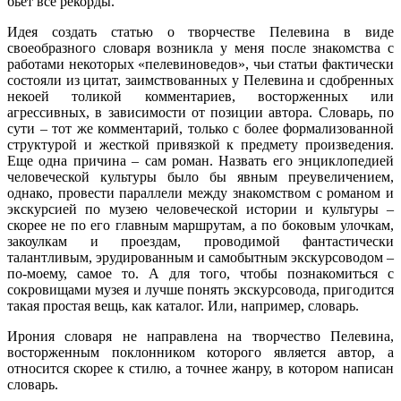
бьет все рекорды.
Идея создать статью о творчестве Пелевина в виде
своеобразного словаря возникла у меня после знакомства с
работами некоторых «пелевиноведов», чьи статьи фактически
состояли из цитат, заимствованных у Пелевина и сдобренных
некоей толикой комментариев, восторженных или
агрессивных, в зависимости от позиции автора. Словарь, по
сути – тот же комментарий, только с более формализованной
структурой и жесткой привязкой к предмету произведения.
Еще одна причина – сам роман. Назвать его энциклопедией
человеческой культуры было бы явным преувеличением,
однако, провести параллели между знакомством с романом и
экскурсией по музею человеческой истории и культуры –
скорее не по его главным маршрутам, а по боковым улочкам,
закоулкам и проездам, проводимой фантастически
талантливым, эрудированным и самобытным экскурсоводом –
по-моему, самое то. А для того, чтобы познакомиться с
сокровищами музея и лучше понять экскурсовода, пригодится
такая простая вещь, как каталог. Или, например, словарь.
Ирония словаря не направлена на творчество Пелевина,
восторженным поклонником которого является автор, а
относится скорее к стилю, а точнее жанру, в котором написан
словарь.