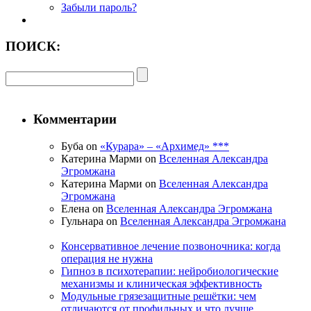
Забыли пароль?
ПОИСК:
Комментарии
Буба on
«Курара» – «Архимед» ***
Катерина Марми on
Вселенная Александра
Эгромжана
Катерина Марми on
Вселенная Александра
Эгромжана
Елена on
Вселенная Александра Эгромжана
Гульнара on
Вселенная Александра Эгромжана
Консервативное лечение позвоночника: когда
операция не нужна
Гипноз в психотерапии: нейробиологические
механизмы и клиническая эффективность
Модульные грязезащитные решётки: чем
отличаются от профильных и что лучше