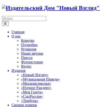
☰
Главная
О нас
Коротко
Подробно
Редакция
Наши авторы
Пресса
Фотоистория
Видео
Издания
«Новый Взгляд»
«Музыкальная Правда»
«Москомсомолка»
«Ночное Рандеву»
«Моя Газета»
«СоцРоссия»
«Трибуна»
Свежие номера