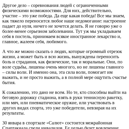
Другое дело – соревнования людей с ограниченными
физическими возможностями. Для них, действительно,
участие – это уже победа. Да еще какая победа! Все мы знаем,
как тяжело переносится любое наше недомогание: настроение
падает до нуля, ничего не хочется делать. Я не говорю уже о
более-менее серьезном заболевании. Тут уж мы укладываем
себя в постель, принимаем всякое иностранное лекарство и,
главное, жалеем себя, любимого.
А что же можно сказать о людях, которые огромный отрезок
жизни, а может быть и всю жизнь, вынуждены переносить
боль и страдания, как физические, так и моральные. Они, по
воле судьбы, лишены очень многого, но не лишены главного
– силы воли. И именно она, эта сила воли, помогает им
выжить, и не просто выжить, а в полной мере ощутить счастье
бытия.
К сожалению, это дано не всем. Но те, кто способны выйти на
беговую дорожку стадиона, взять в руки теннисную ракетку,
или мяч, или пневматическое оружие, или участвовать в
других видах спорта, это уже победители, невзирая на их
результаты.
30 январа в спортзале «Салют» состоится межрайонная
Спартакиада среди инвалидов. Ее целью будет вовлечение