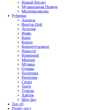
Новый Взгляд
Музыкальная Правда
Москомсомолка
Рубрики
Анонсы
Виктор Цой
Додолев
Инфо
Кино
Книги
Концептуальное
Новости
Номерной
Мнение
Музыка
Однако
Политика
Рецензия
Спорт
Театр
Туризм
Хайтек
Шоу-биз
Топ-10
Прайс-лист