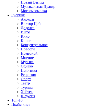
Новый Взгляд
Музыкальная Правда
Москомсомолка
Рубрики
Анонсы
Виктор Цой
Додолев
Инфо
Кино
Книги
Концептуальное
Новости
Номерной
Мнение
Музыка
Однако
Политика
Рецензия
Спорт
Театр
Туризм
Хайтек
Шоу-биз
Топ-10
Прайс-лист