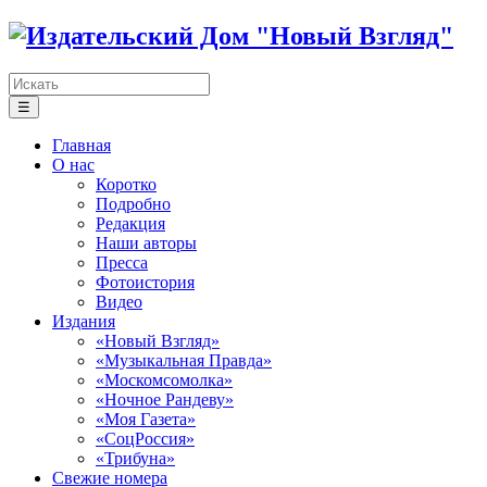
☰
Главная
О нас
Коротко
Подробно
Редакция
Наши авторы
Пресса
Фотоистория
Видео
Издания
«Новый Взгляд»
«Музыкальная Правда»
«Москомсомолка»
«Ночное Рандеву»
«Моя Газета»
«СоцРоссия»
«Трибуна»
Свежие номера