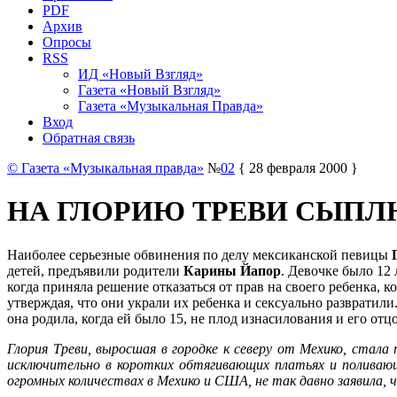
PDF
Архив
Опросы
RSS
ИД «Новый Взгляд»
Газета «Новый Взгляд»
Газета «Музыкальная Правда»
Вход
Обратная связь
© Газета «Музыкальная правда»
№
02
{ 28 февраля 2000 }
НА ГЛОРИЮ ТРЕВИ СЫП
Наиболее серьезные обвинения по делу мексиканской певицы
детей, предъявили родители
Карины Йапор
. Девочке было 12 
когда приняла решение отказаться от прав на своего ребенка,
утверждая, что они украли их ребенка и сексуально развратили.
она родила, когда ей было 15, не плод изнасилования и его отц
Глория Треви, выросшая в городке к северу от Мехико, стала
исключительно в коротких обтягивающих платьях и поливающ
огромных количествах в Мехико и США, не так давно заявила,