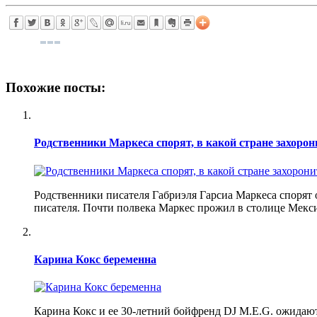
Похожие посты:
Родственники Маркеса спорят, в какой стране захорон
Родственники писателя Габриэля Гарсиа Маркеса спорят о 
писателя. Почти полвека Маркес прожил в столице Мекс
Карина Кокс беременна
Карина Кокс и ее 30-летний бойфренд DJ M.E.G. ожидают