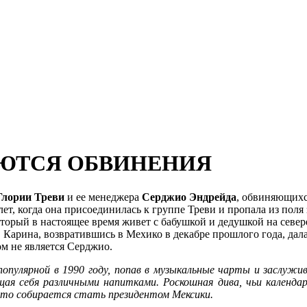
ЛЮТСЯ ОБВИНЕНИЯ
Глории Треви
и ее менеджера
Серджио Эндрейда
, обвиняющихс
лет, когда она присоединилась к группе Треви и пропала из поля
 который в настоящее время живет с бабушкой и дедушкой на севе
 Карина, возвратившись в Мехико в декабре прошлого года, дала 
ом не является Серджио.
 популярной в 1990 году, попав в музыкальные чарты и заслужи
ая себя различными напитками. Роскошная дива, чьи календар
 что собирается стать президентом Мексики.