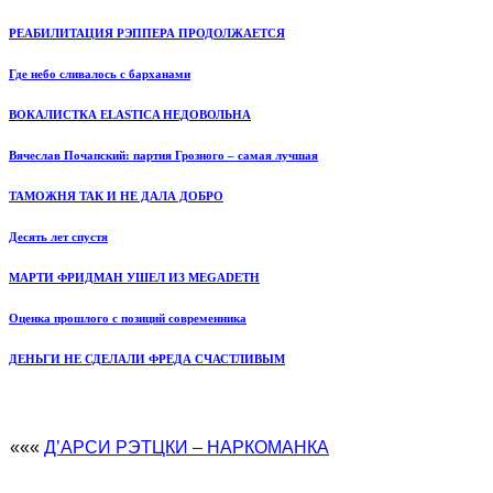
РЕАБИЛИТАЦИЯ РЭППЕРА ПРОДОЛЖАЕТСЯ
Где небо сливалось с барханами
ВОКАЛИСТКА ELASTICA НЕДОВОЛЬНА
Вячеслав Почапский: партия Грозного – самая лучшая
ТАМОЖНЯ ТАК И НЕ ДАЛА ДОБРО
Десять лет спустя
МАРТИ ФРИДМАН УШЕЛ ИЗ MEGADETH
Оценка прошлого с позиций современника
ДЕНЬГИ НЕ СДЕЛАЛИ ФРЕДА СЧАСТЛИВЫМ
«««
Д’АРСИ РЭТЦКИ – НАРКОМАНКА