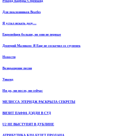
Рекорд Барбры Стрейзанд
Для поклонников Beatles
Я устал искать дозу…
Европейцев больше, но они не первые
Дмитрий Маликов: Я Еще не соскочил со ступенек
Новости
Возвращение песни
Уикенд
Ни до, ни после, ни сейчас
МЕЛИССА ЭТЕРИДЖ РАСКРЫЛА СЕКРЕТЫ
ВИЗИТ ПАФФА ДЭДДИ В СУД
U2 НЕ ВЫСТУПЯТ В ДУБЛИНЕ
АТРИБУТИКА KISS БУДЕТ ПРОДАНА