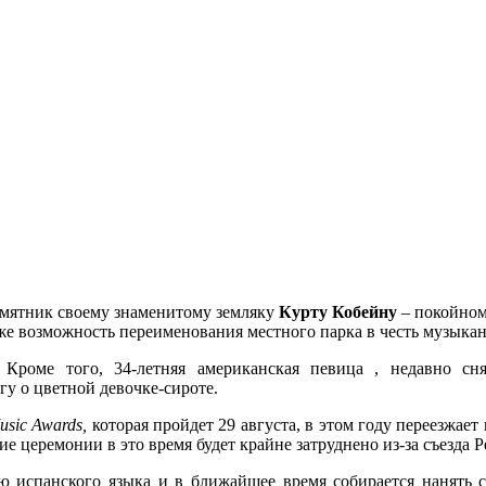
амятник своему знаменитому земляку
Курту Кобейну
– покойном
же возможность переименования местного парка в честь музыкан
Кроме того, 34-летняя американская певица , недавно сн
у о цветной девочке-сироте.
usic Awards,
которая пройдет 29 августа, в этом году переезжает
ие церемонии в это время будет крайне затруднено из-за съезд
 испанского языка и в ближайшее время собирается нанять с