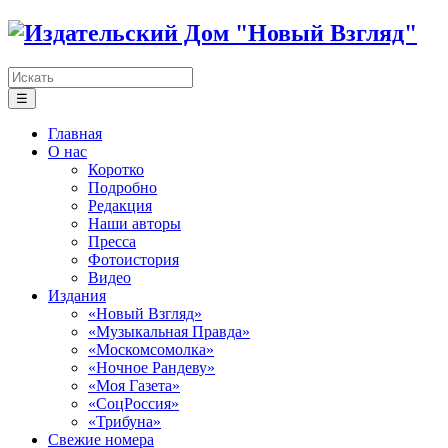
☰
Главная
О нас
Коротко
Подробно
Редакция
Наши авторы
Пресса
Фотоистория
Видео
Издания
«Новый Взгляд»
«Музыкальная Правда»
«Москомсомолка»
«Ночное Рандеву»
«Моя Газета»
«СоцРоссия»
«Трибуна»
Свежие номера