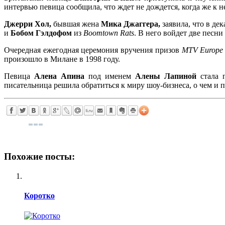
интервью певица сообщила, что ждет не дождется, когда же к н
Джерри Хол,
бывшая жена
Мика Джаггера,
заявила, что в де
и
Бобом Гэлдофом
из
Boomtown Rats
. В него войдет две песни
Очередная ежегодная церемония вручения призов
MTV Europe 
произошло в Милане в 1998 году.
Певица
Алена Апина
под именем
Алены Лапиной
стала 
писательница решила обратиться к миру шоу-бизнеса, о чем и п
Похожие посты:
Коротко