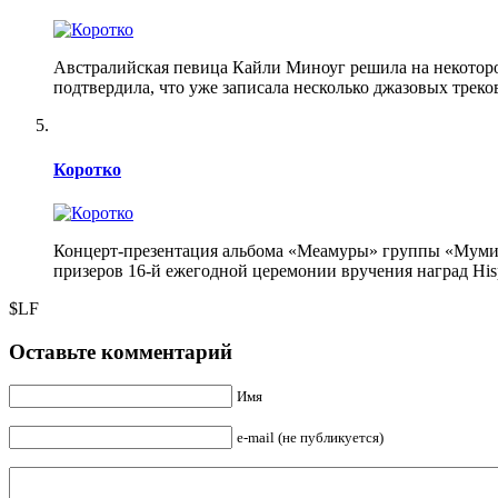
Австралийская певица Кайли Миноуг решила на некоторое
подтвердила, что уже записала несколько джазовых треко
Коротко
Концерт-презентация альбома «Меамуры» группы «Мумий 
призеров 16-й ежегодной церемонии вручения наград Hispa
$LF
Оставьте комментарий
Имя
e-mail (не публикуется)