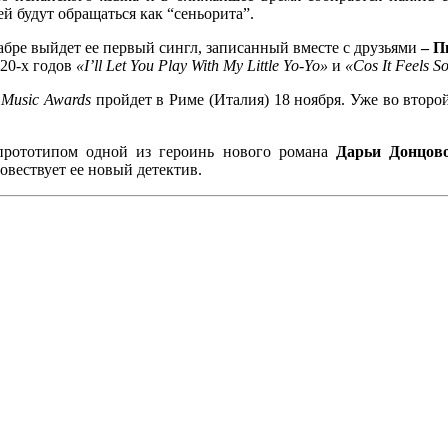
ей будут обращаться как “сеньорита”.
кабре выйдет ее первый сингл, записанный вместе с друзьями
– П
 20-х годов
«I’ll Let You Play With My Little Yo-Yo»
и
«Cos It Feels S
Music Awards
пройдет в Риме (Италия) 18 ноября. Уже во второй
прототипом одной из героинь нового романа
Дарьи Донцов
овествует ее новый детектив.