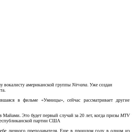
у вокалисту американской группы
Nirvana
. Уже создан
та.
явшаяся в фильме «Умницы», сейчас рассматривает другие
 в Майами. Это будет первый случай за 20 лет, когда призы
MTV
а Республиканской партии США
ебе личного преподавателя. Еще в прошлом году в одном из