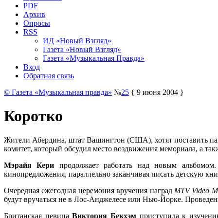
PDF
Архив
Опросы
RSS
ИД «Новый Взгляд»
Газета «Новый Взгляд»
Газета «Музыкальная Правда»
Вход
Обратная связь
© Газета «Музыкальная правда»
№
25
{ 9 июня 2004 }
Коротко
Жители Абердина, штат Вашингтон (США), хотят поставить п
комитет, который обсудил место воздвижения мемориала, а так
Мэрайя Кери
продолжает работать над новым альбомом. 
кинопредложения, параллельно заканчивая писать детскую книг
Очередная ежегодная церемония вручения наград
MTV Video M
будут вручаться не в Лос-Анджелесе или Нью-Йорке. Проведен
Британская певица
Виктория Бекхэм
приступила к изучению