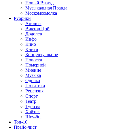
Новый Взгляд
Музыкальная Правда
Москомсомолка
Рубрики
Анонсы
Виктор Цой
Додолев
Инфо
Кино
Книги
Концептуальное
Новости
Номерной
Мнение
Музыка
Однако
Политика
Рецензия
Спорт
Театр
Туризм
Хайтек
Шоу-биз
Топ-10
Прайс-лист