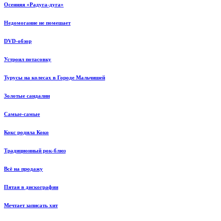
Осенняя «Радуга-дуга»
Недомогание не помешает
DVD-обзор
Устроил потасовку
Турусы на колесах в Городе Мальчишей
Золотые сандалии
Самые-самые
Кокс родила Коко
Традиционный рок-блюз
Всё на продажу
Пятая в дискографии
Мечтает записать хит