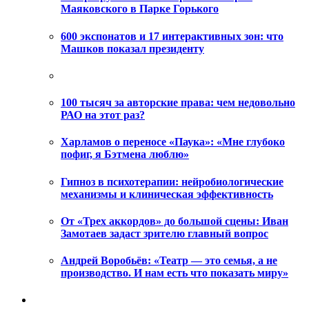
Маяковского в Парке Горького
600 экспонатов и 17 интерактивных зон: что
Машков показал президенту
100 тысяч за авторские права: чем недовольно
РАО на этот раз?
Харламов о переносе «Паука»: «Мне глубоко
пофиг, я Бэтмена люблю»
Гипноз в психотерапии: нейробиологические
механизмы и клиническая эффективность
От «Трех аккордов» до большой сцены: Иван
Замотаев задаст зрителю главный вопрос
Андрей Воробьёв: «Театр — это семья, а не
производство. И нам есть что показать миру»