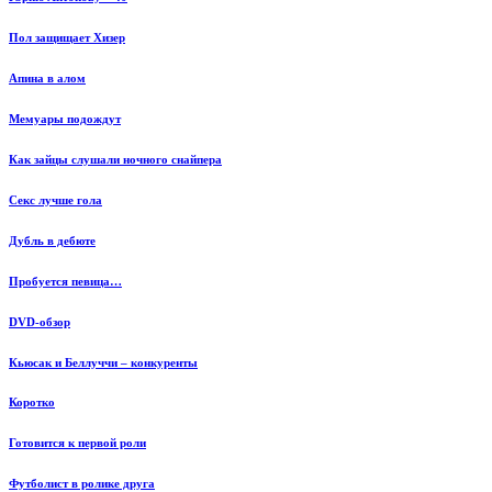
Пол защищает Хизер
Апина в алом
Мемуары подождут
Как зайцы слушали ночного снайпера
Секс лучше гола
Дубль в дебюте
Пробуется певица…
DVD-обзор
Кьюсак и Беллуччи – конкуренты
Коротко
Готовится к первой роли
Футболист в ролике друга