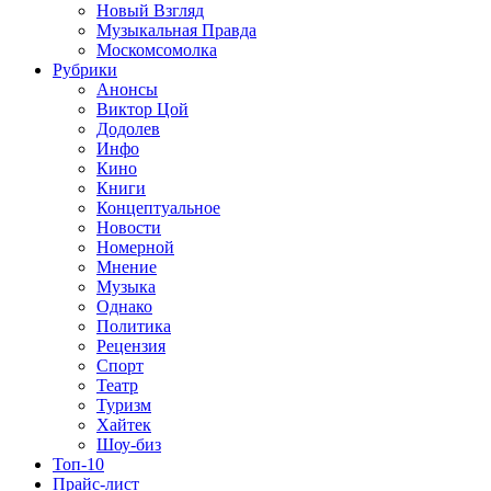
Новый Взгляд
Музыкальная Правда
Москомсомолка
Рубрики
Анонсы
Виктор Цой
Додолев
Инфо
Кино
Книги
Концептуальное
Новости
Номерной
Мнение
Музыка
Однако
Политика
Рецензия
Спорт
Театр
Туризм
Хайтек
Шоу-биз
Топ-10
Прайс-лист