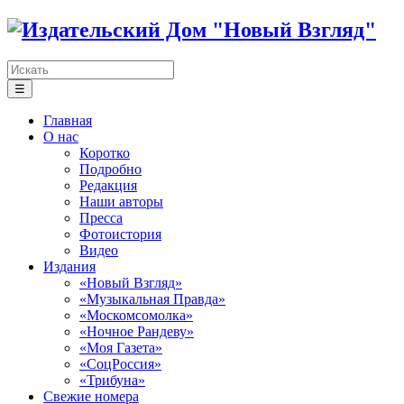
☰
Главная
О нас
Коротко
Подробно
Редакция
Наши авторы
Пресса
Фотоистория
Видео
Издания
«Новый Взгляд»
«Музыкальная Правда»
«Москомсомолка»
«Ночное Рандеву»
«Моя Газета»
«СоцРоссия»
«Трибуна»
Свежие номера