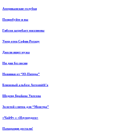
Американские голубки
Попробуйте и вы
Гибсон загребает миллионы
Умер отец Софии Ротару
Джоли ищет мужа
Ни дня без песни
Новинки от “Ю-Питера”
Блюзовый альбом Aerosmith’а
Шедевр Брайана Уилсона
Золотой слиток для “Монстра”
«ЧайФ» с «Изумрудом»
Папарацци достали!