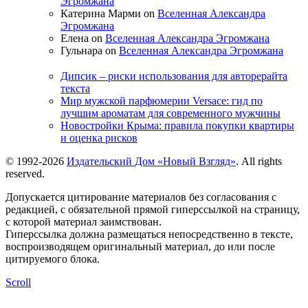
Эгромжана
Катерина Марми on
Вселенная Александра
Эгромжана
Елена on
Вселенная Александра Эгромжана
Гульнара on
Вселенная Александра Эгромжана
Дипсик – риски использования для авторерайта
текста
Мир мужской парфюмерии Versace: гид по
лучшим ароматам для современного мужчины
Новостройки Крыма: правила покупки квартиры
и оценка рисков
© 1992-2026
Издательский Дом «Новый Взгляд»
. All rights
reserved.
Допускается цитирование материалов без согласования с
редакцией, с обязательной прямой гиперссылкой на страницу,
с которой материал заимствован.
Гиперссылка должна размещаться непосредственно в тексте,
воспроизводящем оригинальный материал, до или после
цитируемого блока.
Scroll