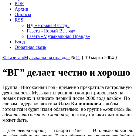
PDF
Архив
Опросы
RSS
ИД «Новый Взгляд»
Газета «Новый Взгляд»
Газета «Музыкальная Правда»
Вход
Обратная связь
© Газета «Музыкальная правда»
№
11
{ 19 марта 2004 }
“ВГ” делает честно и хорошо
Группа «Високосный год» временно прекратила гастрольную
деятельность. Музыканты решили сконцентрироваться на
новых песнях и записать первый после 2000 года альбом. По
словам лидера коллектива
Илья Калинникова
, альбом
готовится и будет издан обязательно, но группе
«хотелось бы
сделать это честно и хорошо»
, поэтому никаких дат пока не
может быть.
– Дел невпроворот,
– говорит Илья.
– И отвлекаться на
поездки сейчас не время.
Таким образом, как только студийная