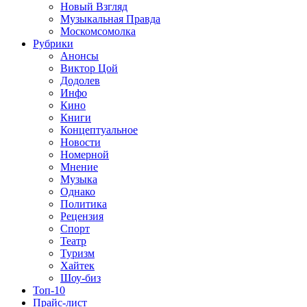
Новый Взгляд
Музыкальная Правда
Москомсомолка
Рубрики
Анонсы
Виктор Цой
Додолев
Инфо
Кино
Книги
Концептуальное
Новости
Номерной
Мнение
Музыка
Однако
Политика
Рецензия
Спорт
Театр
Туризм
Хайтек
Шоу-биз
Топ-10
Прайс-лист