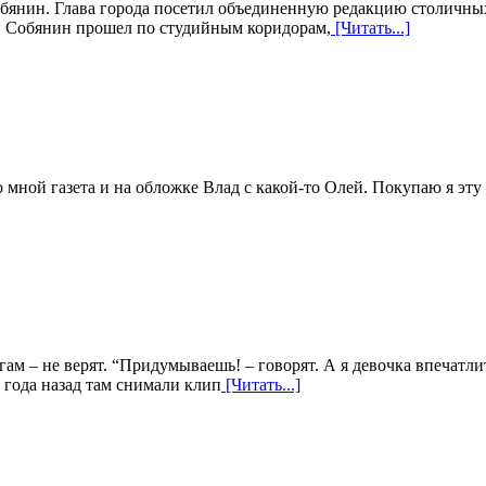
бянин. Глава города посетил объединенную редакцию столичных
ей Собянин прошел по студийным коридорам,
[Читать...]
 мной газета и на обложке Влад с какой-то Олей. Покупаю я эту
м – не верят. “Придумываешь! – говорят. А я девочка впечатли
е года назад там снимали клип
[Читать...]