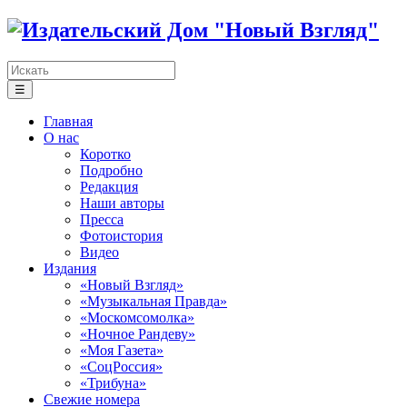
☰
Главная
О нас
Коротко
Подробно
Редакция
Наши авторы
Пресса
Фотоистория
Видео
Издания
«Новый Взгляд»
«Музыкальная Правда»
«Москомсомолка»
«Ночное Рандеву»
«Моя Газета»
«СоцРоссия»
«Трибуна»
Свежие номера