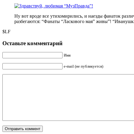
Ну вот вроде все утихомирились, и наезды фанаток разли
разбегаются: “Фанаты “Ласкового мая” живы”! “Иванушки
$LF
Оставьте комментарий
Имя
e-mail (не публикуется)