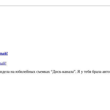
илый!
дела на юбилейных съемках “Диск-канала”. Я у тебя брала автогр