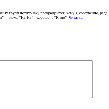
чных групп потихоньку прекращаются, чему я, собственно, рада.
” – плохо, “На-На” – хорошо!”, “Кино”
[Читать...]