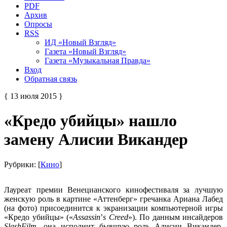
PDF
Архив
Опросы
RSS
ИД «Новый Взгляд»
Газета «Новый Взгляд»
Газета «Музыкальная Правда»
Вход
Обратная связь
{ 13 июля 2015 }
«Кредо убийцы» нашло
замену Алисии Викандер
Рубрики: [
Кино
]
Лауреат премии Венецианского кинофестиваля за лучшую
женскую роль в картине «Аттенберг» гречанка Ариана Лабед
(на фото) присоединится к экранизации компьютерной игры
«Кредо убийцы» («
Assassin
’
s
Creed
»). По данным инсайдеров
SlashFilm
, она исполнит бывшую роль Алисии Викандер,