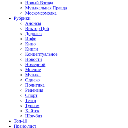
Новый Взгляд
Музыкальная Правда
Москомсомолка
Рубрики
Анонсы
Виктор Цой
Додолев
Инфо
Кино
Книги
Концептуальное
Новости
Номерной
Мнение
Музыка
Однако
Политика
Рецензия
Спорт
Театр
Туризм
Хайтек
Шоу-биз
Топ-10
Прайс-лист