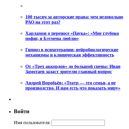
100 тысяч за авторские права: чем недовольно
РАО на этот раз?
Харламов о переносе «Паука»: «Мне глубоко
пофиг, я Бэтмена люблю»
Гипноз в психотерапии: нейробиологические
механизмы и клиническая эффективность
От «Трех аккордов» до большой сцены: Иван
Замотаев задаст зрителю главный вопрос
Андрей Воробьёв: «Театр — это семья, а не
производство. И нам есть что показать миру»
Войти
Имя пользователя: