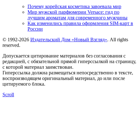
Почему корейская косметика завоевала мир
Мир мужской парфюмерии Versace: гид по
лучшим ароматам для современного мужчины
Как изменились правила оформления SIM-карт в
России
© 1992-2026
Издательский Дом «Новый Взгляд»
. All rights
reserved.
Допускается цитирование материалов без согласования с
редакцией, с обязательной прямой гиперссылкой на страницу,
с которой материал заимствован.
Гиперссылка должна размещаться непосредственно в тексте,
воспроизводящем оригинальный материал, до или после
цитируемого блока.
Scroll