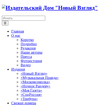
☰
Главная
О нас
Коротко
Подробно
Редакция
Наши авторы
Пресса
Фотоистория
Видео
Издания
«Новый Взгляд»
«Музыкальная Правда»
«Москомсомолка»
«Ночное Рандеву»
«Моя Газета»
«СоцРоссия»
«Трибуна»
Свежие номера