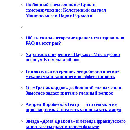
Любовный треугольник с Брик и
саморазрушение: Кологривый сыграл
Маяковского в Парке Горького
100 тысяч за авторские права: чем недовольно
РАО на этот раз?
Харламов о переносе «Паука»: «Мне глубоко
пофиг, я Бэтмена люблю»
Гипноз в психотерапии: нейробиологические
механизмы и клиническая эффективность
От «Трех аккордов» до большой сцены: Иван
Замотаев задаст зрителю главный вопрос
Андрей Воробьёв: «Театр — это семья, а не
производство. И нам есть что показать миру»
Звезда «Дома Дракона» и легенда французского
кино: кто сыграет в новом фильме