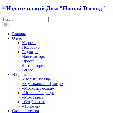
☰
Главная
О нас
Коротко
Подробно
Редакция
Наши авторы
Пресса
Фотоистория
Видео
Издания
«Новый Взгляд»
«Музыкальная Правда»
«Москомсомолка»
«Ночное Рандеву»
«Моя Газета»
«СоцРоссия»
«Трибуна»
Свежие номера