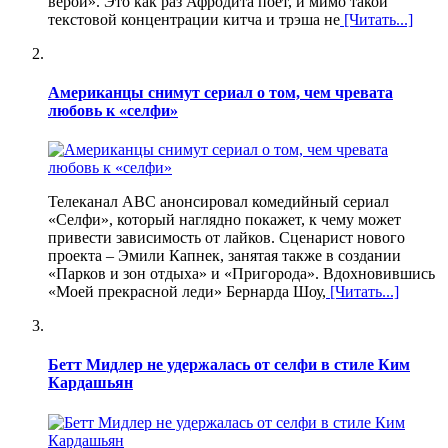
верой». Это как раз Афродита поёт, и мимо такой
текстовой концентрации китча и трэша не
[Читать...]
Американцы снимут сериал о том, чем чревата
любовь к «селфи»
Телеканал ABC анонсировал комедийный сериал
«Селфи», который наглядно покажет, к чему может
привести зависимость от лайков. Сценарист нового
проекта – Эмили Капнек, занятая также в создании
«Парков и зон отдыха» и «Пригорода». Вдохновившись
«Моей прекрасной леди» Бернарда Шоу,
[Читать...]
Бетт Мидлер не удержалась от селфи в стиле Ким
Кардашьян