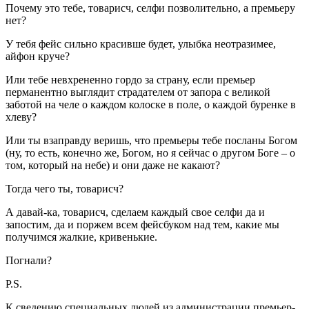
Почему это тебе, товарисч, селфи позволительно, а премьеру
нет?
У тебя фейс сильно красивше будет, улыбка неотразимее,
айфон круче?
Или тебе невхрененно гордо за страну, если премьер
перманентно выглядит страдателем от запора с великой
заботой на челе о каждом колоске в поле, о каждой буренке в
хлеву?
Или ты взаправду веришь, что премьеры тебе посланы Богом
(ну, то есть, конечно же, Богом, но я сейчас о другом Боге – о
том, который на небе) и они даже не какают?
Тогда чего ты, товарисч?
А давай-ка, товарисч, сделаем каждый свое селфи да и
запостим, да и поржем всем фейсбуком над тем, какие мы
получимся жалкие, кривенькие.
Погнали?
P.S.
К сведению специальных людей из администрации премьер-