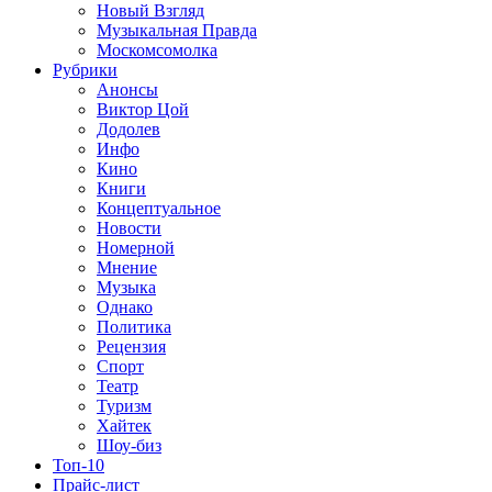
Новый Взгляд
Музыкальная Правда
Москомсомолка
Рубрики
Анонсы
Виктор Цой
Додолев
Инфо
Кино
Книги
Концептуальное
Новости
Номерной
Мнение
Музыка
Однако
Политика
Рецензия
Спорт
Театр
Туризм
Хайтек
Шоу-биз
Топ-10
Прайс-лист