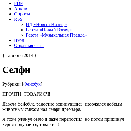
PDF
Архив
Опросы
RSS
ИД «Новый Взгляд»
Газета «Новый Взгляд»
Газета «Музыкальная Правда»
Вход
Обратная связь
{ 12 июня 2014 }
Селфи
Рубрики: [
Фейсбук
]
ПРОЧТИ, ТОВАРИСЧ!
Давеча фейсбук, радостно вскинувшись, изоржался добрым
животным смехом над селфи премьера.
Я тоже ржанул было и даже перепостил, но потом прикинул –
херня получается, товарисч!