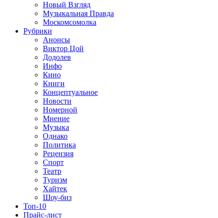
Новый Взгляд
Музыкальная Правда
Москомсомолка
Рубрики
Анонсы
Виктор Цой
Додолев
Инфо
Кино
Книги
Концептуальное
Новости
Номерной
Мнение
Музыка
Однако
Политика
Рецензия
Спорт
Театр
Туризм
Хайтек
Шоу-биз
Топ-10
Прайс-лист