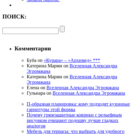
ПОИСК:
Комментарии
Буба on
«Курара» – «Архимед» ***
Катерина Марми on
Вселенная Александра
Эгромжана
Катерина Марми on
Вселенная Александра
Эгромжана
Елена on
Вселенная Александра Эгромжана
Гульнара on
Вселенная Александра Эгромжана
П-образная планировка: кому подходят кухонные
гарнитуры этой формы
Почему грязезащитные коврики с рельефным
рисунком очищают подошву лучше гладких
аналогов
Мебель для террасы: что выбрать для удобного