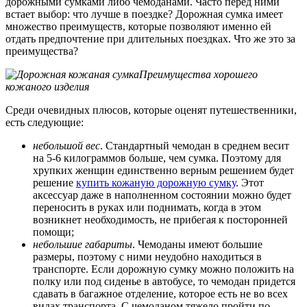
дорожными сумками либо чемоданами. Часто перед ними
встает выбор: что лучше в поездке? Дорожная сумка имеет
множество преимуществ, которые позволяют именно ей
отдать предпочтение при длительных поездках. Что же это за
преимущества?
Преимущества хорошего
кожаного изделия
Среди очевидных плюсов, которые оценят путешественники,
есть следующие:
небольшой вес
. Стандартный чемодан в среднем весит
на 5-6 килограммов больше, чем сумка. Поэтому для
хрупких женщин единственно верным решением будет
решение
купить кожаную дорожную сумку
. Этот
аксессуар даже в наполненном состоянии можно будет
переносить в руках или поднимать, когда в этом
возникнет необходимость, не прибегая к посторонней
помощи;
небольшие габариты
. Чемоданы имеют большие
размеры, поэтому с ними неудобно находиться в
транспорте. Если дорожную сумку можно положить на
полку или под сиденье в автобусе, то чемодан придется
сдавать в багажное отделение, которое есть не во всех
видах транспорта. С чемоданом тяжело пройти по