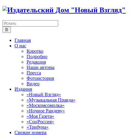
☰
Главная
О нас
Коротко
Подробно
Редакция
Наши авторы
Пресса
Фотоистория
Видео
Издания
«Новый Взгляд»
«Музыкальная Правда»
«Москомсомолка»
«Ночное Рандеву»
«Моя Газета»
«СоцРоссия»
«Трибуна»
Свежие номера