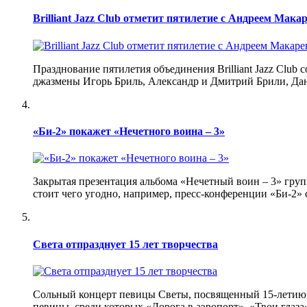
Brilliant Jazz Club отметит пятилетие с Андреем Мак
Празднование пятилетия объединения Brilliant Jazz Club 
джазмены Игорь Бриль, Александр и Дмитрий Брили, Да
«Би-2» покажет «Нечетного воина – 3»
Закрытая презентация альбома «Нечетный воин – 3» груп
стоит чего угодно, например, пресс-конференции «Би-2» 
Света отпразднует 15 лет творчества
Сольный концерт певицы Светы, посвященный 15-летию ее
певицы, среди которых «Дорога в аэропорт», «Твои глаза»