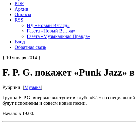
PDF
Архив
Опросы
RSS
ИД «Новый Взгляд»
Газета «Новый Взгляд»
Газета «Музыкальная Правда»
Вход
Обратная связь
{ 10 января 2014 }
F. P. G. покажет «Punk Jazz» в
Рубрики: [
Музыка
]
Группа F. P.G. впервые выступит в клубе «Б-2» со специальной
будут исполнены и совесм новые песни.
Начало в 19.00.