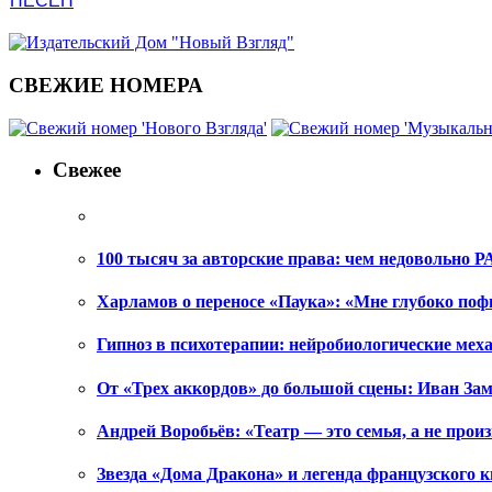
ПЕСЕН
СВЕЖИЕ НОМЕРА
Свежее
100 тысяч за авторские права: чем недовольно РА
Харламов о переносе «Паука»: «Мне глубоко поф
Гипноз в психотерапии: нейробиологические ме
От «Трех аккордов» до большой сцены: Иван Зам
Андрей Воробьёв: «Театр — это семья, а не произ
Звезда «Дома Дракона» и легенда французского к