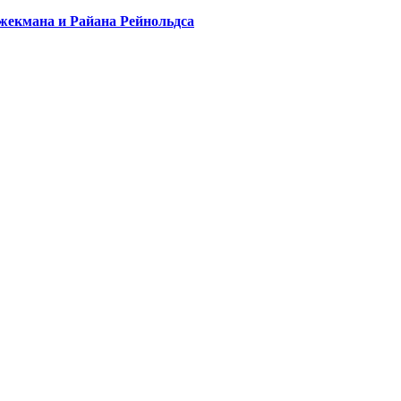
жекмана и Райана Рейнольдса