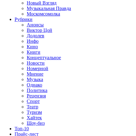
Новый Взгляд
Музыкальная Правда
Москомсомолка
Рубрики
Анонсы
Виктор Цой
Додолев
Инфо
Кино
Книги
Концептуальное
Новости
Номерной
Мнение
Музыка
Однако
Политика
Рецензия
Спорт
Театр
Туризм
Хайтек
Шоу-биз
Топ-10
Прайс-лист