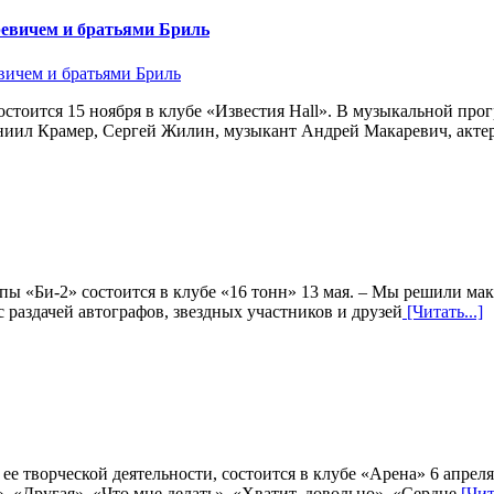
аревичем и братьями Бриль
состоится 15 ноября в клубе «Известия Hall». В музыкальной пр
ниил Крамер, Сергей Жилин, музыкант Андрей Макаревич, акте
пы «Би-2» состоится в клубе «16 тонн» 13 мая. – Мы решили м
с раздачей автографов, звездных участников и друзей
[Читать...]
 творческой деятельности, состоится в клубе «Арена» 6 апрел
, «Другая», «Что мне делать», «Хватит, довольно», «Сердце
[Чита