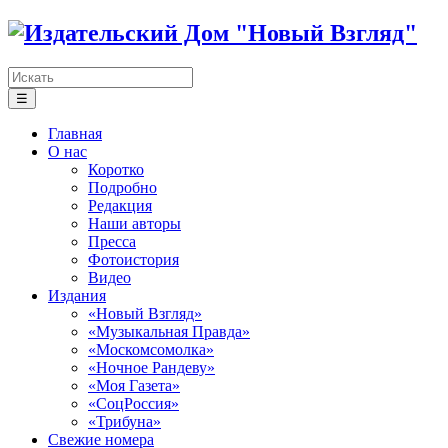
☰
Главная
О нас
Коротко
Подробно
Редакция
Наши авторы
Пресса
Фотоистория
Видео
Издания
«Новый Взгляд»
«Музыкальная Правда»
«Москомсомолка»
«Ночное Рандеву»
«Моя Газета»
«СоцРоссия»
«Трибуна»
Свежие номера