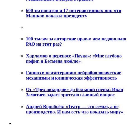
600 экспонатов и 17 интерактивных зон: что
Машков показал президенту
100 тысяч за авторские права: чем недовольно
РАО на этот раз?
Харламов о переносе «Паука»: «Мне глубоко
пофиг, я Бэтмена люблю»
Гипноз в психотерапии: нейробиологические
механизмы и клиническая эффективность
От «Трех аккордов» до большой сцены: Иван
Замотаев задаст зрителю главный вопрос
Андрей Воробьёв: «Театр — это семья, а не
производство. И нам есть что показать миру»