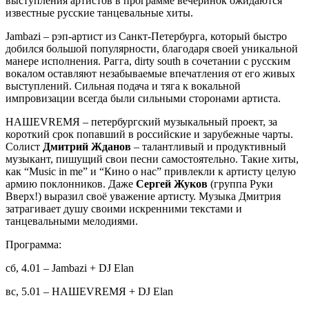
выступления артистов в программе вечеринок ожидаются
известные русские танцевальные хиты.
Jambazi – рэп-артист из Санкт-Петербурга, который быстро
добился большой популярности, благодаря своей уникальной
манере исполнения. Рагга, dirty south в сочетании с русским
вокалом оставляют незабываемые впечатления от его живых
выступлений. Сильная подача и тяга к вокальной
импровизации всегда были сильными сторонами артиста.
НАШЕVRЕМЯ – петербургский музыкальный проект, за
короткий срок попавший в российские и зарубежные чарты.
Солист
Дмитрий Жданов
– талантливый и продуктивный
музыкант, пишущий свои песни самостоятельно. Такие хиты,
как “Music in me” и “Кино о нас” привлекли к артисту целую
армию поклонников. Даже
Сергей Жуков
(группа Руки
Вверх!) выразил своё уважение артисту. Музыка Дмитрия
затрагивает душу своими искренними текстами и
танцевальными мелодиями.
Программа:
сб, 4.01 – Jambazi + DJ Elan
вс, 5.01 – НАШЕVRЕМЯ + DJ Elan