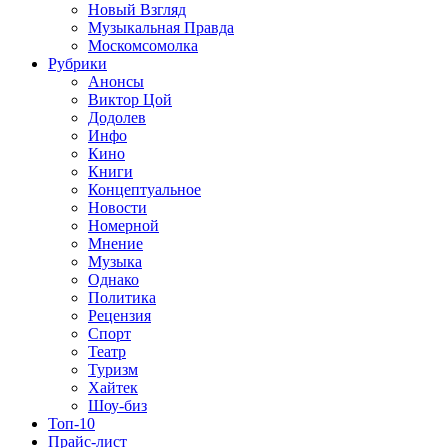
Новый Взгляд
Музыкальная Правда
Москомсомолка
Рубрики
Анонсы
Виктор Цой
Додолев
Инфо
Кино
Книги
Концептуальное
Новости
Номерной
Мнение
Музыка
Однако
Политика
Рецензия
Спорт
Театр
Туризм
Хайтек
Шоу-биз
Топ-10
Прайс-лист