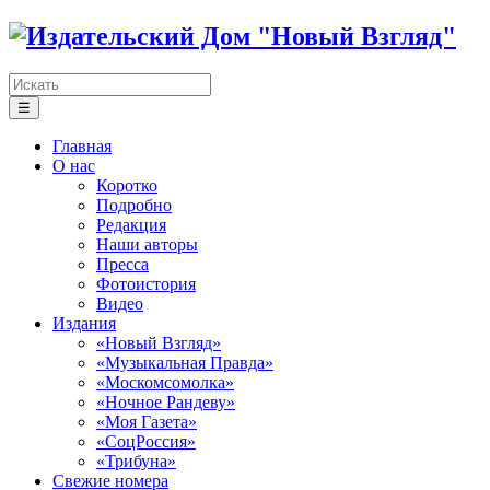
☰
Главная
О нас
Коротко
Подробно
Редакция
Наши авторы
Пресса
Фотоистория
Видео
Издания
«Новый Взгляд»
«Музыкальная Правда»
«Москомсомолка»
«Ночное Рандеву»
«Моя Газета»
«СоцРоссия»
«Трибуна»
Свежие номера