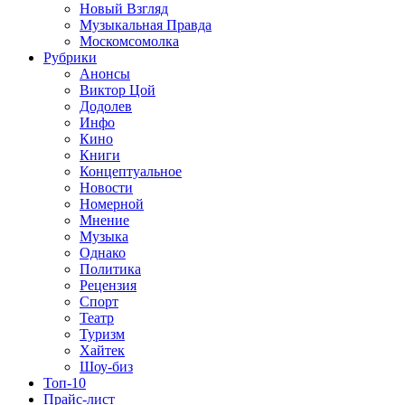
Новый Взгляд
Музыкальная Правда
Москомсомолка
Рубрики
Анонсы
Виктор Цой
Додолев
Инфо
Кино
Книги
Концептуальное
Новости
Номерной
Мнение
Музыка
Однако
Политика
Рецензия
Спорт
Театр
Туризм
Хайтек
Шоу-биз
Топ-10
Прайс-лист