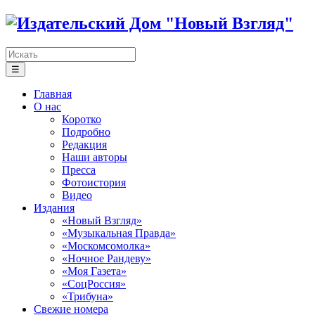
☰
Главная
О нас
Коротко
Подробно
Редакция
Наши авторы
Пресса
Фотоистория
Видео
Издания
«Новый Взгляд»
«Музыкальная Правда»
«Москомсомолка»
«Ночное Рандеву»
«Моя Газета»
«СоцРоссия»
«Трибуна»
Свежие номера