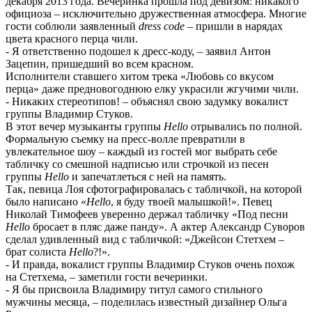
декабря 2013 года. Вечеринка прошла под девизом: никакого
официоза – исключительно дружественная атмосфера. Многие
гости соблюли заявленный
dress
code
– пришли в нарядах
цвета красного перца чили.
- Я ответственно подошел к дресс-коду, – заявил Антон
Зацепин, пришедший во всем красном.
Исполнители ставшего хитом трека «Любовь со вкусом
перца» даже предновогоднюю елку украсили жгучими чили.
- Никаких стереотипов! – объяснял свою задумку вокалист
группы Владимир Стуков.
В этот вечер музыканты группы
Hello
отрывались по полной.
Формальную съемку на пресс-волле превратили в
увлекательное шоу – каждый из гостей мог выбрать себе
табличку со смешной надписью или строчкой из песен
группы
Hello
и запечатлеться с ней на память.
Так, певица Лоя сфотографировалась с табличкой, на которой
было написано «
Hello
, я буду твоей малышкой!». Певец
Николай Тимофеев уверенно держал табличку «Под песни
Hello
бросает в пляс даже панду». А актер Александр Суворов
сделал удивленный вид с табличкой: «Джейсон Стетхем –
брат солиста
Hello
?!».
- И правда, вокалист группы Владимир Стуков очень похож
на Стетхема, – заметили гости вечеринки.
- Я бы присвоила Владимиру титул самого стильного
мужчины месяца, – поделилась известный дизайнер Ольга