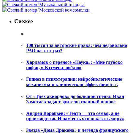
Свежее
100 тысяч за авторские права: чем недовольно
РАО на этот раз?
Харламов о переносе «Паука»: «Мне глубоко
пофиг, я Бэтмена люблю»
Гипноз в психотерапии: нейробиологические
механизмы и клиническая эффективность
От «Трех аккордов» до большой сцены: Иван
Замотаев задаст зрителю главный вопрос
Андрей Воробьёв: «Театр — это семья, а не
производство. И нам есть что показать миру»
Звезда «Дома Дракона» и легенда французского