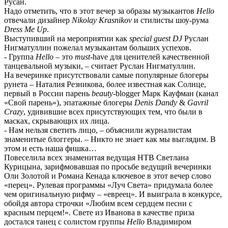
Русан.
Надо отметить, что в этот вечер за образы музыкантов
Hello
отвечали дизайнер
Nikolay
Krasnikov
и стилисты шоу-рума
Dress
Me
Up
.
Выступивший на мероприятии как
special
guest
DJ
Руслан
Нигматуллин пожелал музыкантам больших успехов.
- Группа
Hello
– это
must
-have для ценителей качественной
танцевальной музыки, – считает Руслан Нигматуллин.
На вечеринке присутствовали самые популярные блогеры
рунета – Наталия Резникова, более известная как Солнце,
первый в России парень
beauty
-blogger Марк Кауфман (канал
«Свой парень»), эпатажные блогеры
Denis
Dandy
&
Gavril
Crazy
, удивившие всех присутствующих тем, что были в
масках, скрывающих их лица.
- Нам нельзя светить лицо, – объяснили журналистам
знаменитые блоггеры. – Никто не знает как мы выглядим. В
этом и есть наша фишка…
Повеселила всех знаменитая ведущая НТВ Светлана
Курицына, зарифмовавшая по просьбе ведущий вечеринки
Оли Золотой и Романа Кенада ключевое в этот вечер слово
«перец». Рулевая программы «Луч Света» придумала более
чем оригинальную рифму – «евреец». И выиграла в конкурсе,
обойдя автора строчки «Любим всем сердцем песни с
красным перцем!». Свете из Иванова в качестве приза
достался танец с солистом группы
Hello
Владимиром