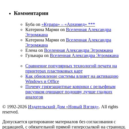
Комментарии
Буба on
«Курара» – «Архимед» ***
Катерина Марми on
Вселенная Александра
Эгромжана
Катерина Марми on
Вселенная Александра
Эгромжана
Елена on
Вселенная Александра Эгромжана
Гульнара on
Вселенная Александра Эгромжана
Сравнение популярных технологий печати на
принтерах пластиковых карт
Как обновление системы влияет на активацию
Windows и Office
Почему грязезащитные коврики с рельефным
рисунком очищают подошву лучше гладких
аналогов
© 1992-2026
Издательский Дом «Новый Взгляд»
. All rights
reserved.
Допускается цитирование материалов без согласования с
редакцией, с обязательной прямой гиперссылкой на страницу,