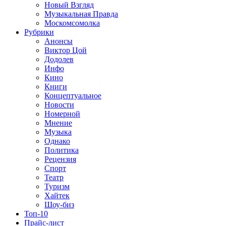
Новый Взгляд
Музыкальная Правда
Москомсомолка
Рубрики
Анонсы
Виктор Цой
Додолев
Инфо
Кино
Книги
Концептуальное
Новости
Номерной
Мнение
Музыка
Однако
Политика
Рецензия
Спорт
Театр
Туризм
Хайтек
Шоу-биз
Топ-10
Прайс-лист