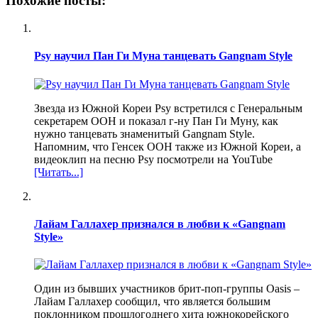
Похожие посты:
Psy научил Пан Ги Муна танцевать Gangnam Style
Звезда из Южной Кореи Psy встретился с Генеральным
секретарем ООН и показал г-ну Пан Ги Муну, как
нужно танцевать знаменитый Gangnam Style.
Напомним, что Генсек ООН также из Южной Кореи, а
видеоклип на песню Psy посмотрели на YouTube
[Читать...]
Лайам Галлахер признался в любви к «Gangnam
Style»
Один из бывших участников брит-поп-группы Oasis –
Лайам Галлахер сообщил, что является большим
поклонником прошлогоднего хита южнокорейского