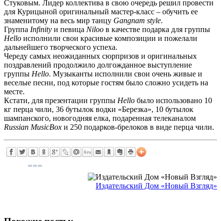
Стуковым. Лидер коллектива в свою очередь решил провести
для Курицыной оригинальный мастер-класс – обучить ее
знаменитому на весь мир танцу
Gangnam
style
.
Группа
Infinity
и певица
Niloo
в качестве подарка для группы
Hello
исполнили свои красивые композиции и пожелали
дальнейшего творческого успеха.
Череду самых неожиданных сюрпризов и оригинальных
поздравлений продолжило долгожданное выступление
группы
Hello
. Музыканты исполнили свои очень живые и
веселые песни, под которые гостям было сложно усидеть на
месте.
Кстати, для презентации группы
Hello
было использовано 10
кг перца чили, 36 бутылок водки «Березка», 10 бутылок
шампанского, новогодняя елка, подаренная телеканалом
Russian
MusicBox
и 250 подарков-брелоков в виде перца чили.
Издательский Дом «Новый Взгляд»