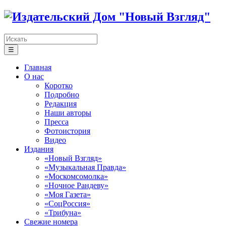
☰
Главная
О нас
Коротко
Подробно
Редакция
Наши авторы
Пресса
Фотоистория
Видео
Издания
«Новый Взгляд»
«Музыкальная Правда»
«Москомсомолка»
«Ночное Рандеву»
«Моя Газета»
«СоцРоссия»
«Трибуна»
Свежие номера