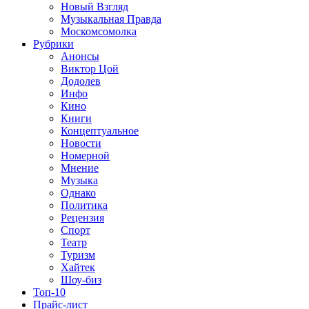
Новый Взгляд
Музыкальная Правда
Москомсомолка
Рубрики
Анонсы
Виктор Цой
Додолев
Инфо
Кино
Книги
Концептуальное
Новости
Номерной
Мнение
Музыка
Однако
Политика
Рецензия
Спорт
Театр
Туризм
Хайтек
Шоу-биз
Топ-10
Прайс-лист