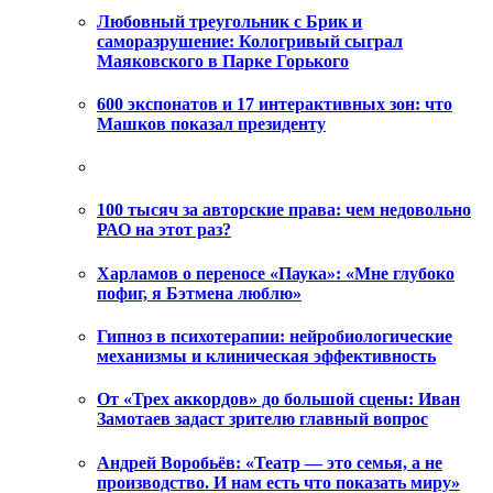
Любовный треугольник с Брик и
саморазрушение: Кологривый сыграл
Маяковского в Парке Горького
600 экспонатов и 17 интерактивных зон: что
Машков показал президенту
100 тысяч за авторские права: чем недовольно
РАО на этот раз?
Харламов о переносе «Паука»: «Мне глубоко
пофиг, я Бэтмена люблю»
Гипноз в психотерапии: нейробиологические
механизмы и клиническая эффективность
От «Трех аккордов» до большой сцены: Иван
Замотаев задаст зрителю главный вопрос
Андрей Воробьёв: «Театр — это семья, а не
производство. И нам есть что показать миру»