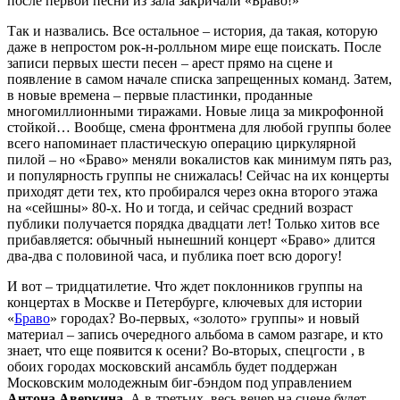
после первой песни из зала закричали «Браво!»
Так и назвались. Все остальное – история, да такая, которую
даже в непростом рок-н-ролльном мире еще поискать. После
записи первых шести песен – арест прямо на сцене и
появление в самом начале списка запрещенных команд. Затем,
в новые времена – первые пластинки, проданные
многомиллионными тиражами. Новые лица за микрофонной
стойкой… Вообще, смена фронтмена для любой группы более
всего напоминает пластическую операцию циркулярной
пилой – но «Браво» меняли вокалистов как минимум пять раз,
и популярность группы не снижалась! Сейчас на их концерты
приходят дети тех, кто пробирался через окна второго этажа
на «сейшны» 80-х. Но и тогда, и сейчас средний возраст
публики получается порядка двадцати лет! Только хитов все
прибавляется: обычный нынешний концерт «Браво» длится
два-два с половиной часа, и публика поет всю дорогу!
И вот – тридцатилетие. Что ждет поклонников группы на
концертах в Москве и Петербурге, ключевых для истории
«
Браво
» городах? Во-первых, «золото» группы» и новый
материал – запись очередного альбома в самом разгаре, и кто
знает, что еще появится к осени? Во-вторых, спецгости , в
обоих городах московский ансамбль будет поддержан
Московским молодежным биг-бэндом под управлением
Антона Аверкина
. А в-третьих, весь вечер на сцене будет