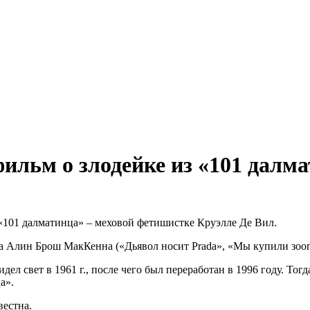
ильм о злодейке из «101 далм
«101 далматинца» – меховой фетишистке Круэлле Де Вил.
а Алин Брош МакКенна («Дьявол носит Prada», «Мы купили зооп
ел свет в 1961 г., после чего был переработан в 1996 году. То
а».
вестна.