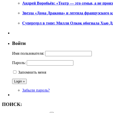
Андрей Воробьёв: «Театр — это семья, а не произ
Звезда «Дома Дракона» и легенда французского к
Супергерл в топе: Милли Олкок обогнала Хью Д
Войти
Имя пользователя:
Пароль:
Запомнить меня
Забыли пароль?
ПОИСК: