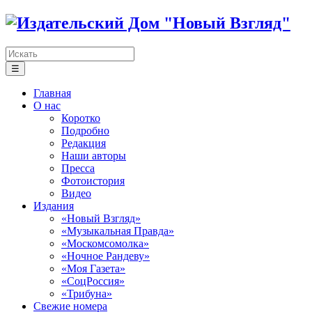
☰
Главная
О нас
Коротко
Подробно
Редакция
Наши авторы
Пресса
Фотоистория
Видео
Издания
«Новый Взгляд»
«Музыкальная Правда»
«Москомсомолка»
«Ночное Рандеву»
«Моя Газета»
«СоцРоссия»
«Трибуна»
Свежие номера