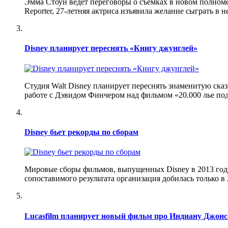
Эмма Стоун ведет переговоры о съемках в новом полном
Reporter, 27-летняя актриса изъявила желание сыграть в 
Disney планирует переснять «Книгу джунглей»
Студия Walt Disney планирует переснять знаменитую ска
работе с Дэвидом Финчером над фильмом «20.000 лье под 
Disney бьет рекорды по сборам
Мировые сборы фильмов, выпущенных Disney в 2013 году
сопоставимого результата организация добилась только в 
Lucasfilm планирует новый фильм про Индиану Джонс