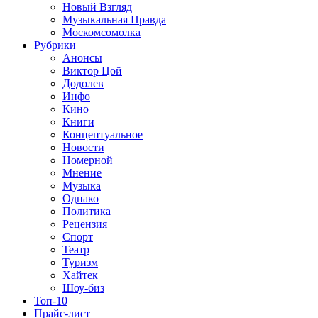
Новый Взгляд
Музыкальная Правда
Москомсомолка
Рубрики
Анонсы
Виктор Цой
Додолев
Инфо
Кино
Книги
Концептуальное
Новости
Номерной
Мнение
Музыка
Однако
Политика
Рецензия
Спорт
Театр
Туризм
Хайтек
Шоу-биз
Топ-10
Прайс-лист