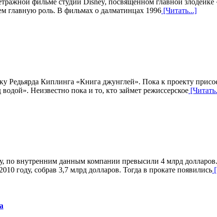
етражной фильме студии Disney, посвященном главной злодейке 
нем главную роль. В фильмах о далматинцах 1996
[Читать...]
зку Редьярда Киплинга «Книга джунглей». Пока к проекту прис
водой». Неизвестно пока и то, кто займет режиссерское
[Читать.
, по внутренним данным компании превысили 4 млрд долларов.
2010 году, собрав 3,7 млрд долларов. Тогда в прокате появились
[
а