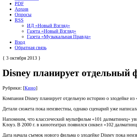
PDF
Архив
Опросы
RSS
ИД «Новый Взгляд»
Газета «Новый Взгляд»
Газета «Музыкальная Правда»
Вход
Обратная связь
{ 3 октября 2013 }
Disney планирует отдельный ф
Рубрики: [
Кино
]
Компания Disney планирует отдельную историю о злодейке из 
Детали сюжета пока неизвестны, однако сценарий уже написал
Напомним, что классический мультфильм «101 далматинец» увид
Клоуз. В 2000 г. в кинотеатрах появился сиквел «102 далматинц
Дата начала съемок нового фильма о злодейке Disney пока неиз