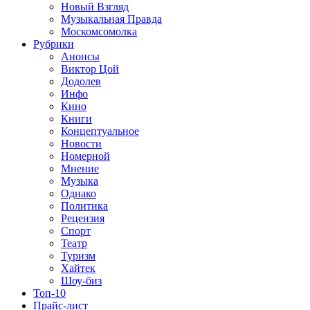
Новый Взгляд
Музыкальная Правда
Москомсомолка
Рубрики
Анонсы
Виктор Цой
Додолев
Инфо
Кино
Книги
Концептуальное
Новости
Номерной
Мнение
Музыка
Однако
Политика
Рецензия
Спорт
Театр
Туризм
Хайтек
Шоу-биз
Топ-10
Прайс-лист