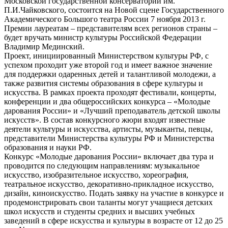
Московской государственной консерватории им.
П.И.Чайковского, состоится на Новой сцене Государственного
Академического Большого театра России 7 ноября 2013 г.
Премии лауреатам – представителям всех регионов страны –
будет вручать министр культуры Российской Федерации
Владимир Мединский.
Проект, инициированный Министерством культуры РФ, с
успехом проходит уже второй год и имеет важное значение
для поддержки одаренных детей и талантливой молодежи, а
также развития системы образования в сфере культуры и
искусства. В рамках проекта проходят фестивали, концерты,
конференции и два общероссийских конкурса – «Молодые
дарования России» и «Лучший преподаватель детской школы
искусств». В состав конкурсного жюри входят известные
деятели культуры и искусства, артисты, музыканты, певцы,
представители Министерства культуры РФ и Министерства
образования и науки РФ.
Конкурс «Молодые дарования России» включает два тура и
проводится по следующим направлениям: музыкальное
искусство, изобразительное искусство, хореография,
театральное искусство, декоративно-прикладное искусство,
дизайн, киноискусство. Подать заявку на участие в конкурсе и
продемонстрировать свои таланты могут учащиеся детских
школ искусств и студенты средних и высших учебных
заведений в сфере искусства и культуры в возрасте от 12 до 25