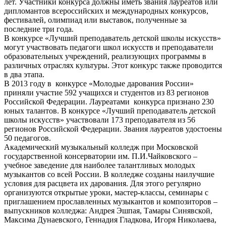
лет. Участники конкурса должны иметь звания лауреатов или
дипломантов всероссийских и международных конкурсов,
фестивалей, олимпиад или выставок, полученные за
последние три года.
В конкурсе «Лучший преподаватель детской школы искусств»
могут участвовать педагоги школ искусств и преподаватели
образовательных учреждений, реализующих программы в
различных отраслях культуры. Этот конкурс также проводится
в два этапа.
В 2013 году в конкурсе «Молодые дарования России»
приняли участие 592 учащихся и студентов из 83 регионов
Российской Федерации. Лауреатами конкурса признано 230
юных талантов. В конкурсе «Лучший преподаватель детской
школы искусств» участвовали 173 преподавателя из 56
регионов Российской Федерации. Звания лауреатов удостоены
50 педагогов.
Академический музыкальный колледж при Московской
государственной консерватории им. П.И.Чайковского –
учебное заведение для наиболее талантливых молодых
музыкантов со всей России. В колледже созданы наилучшие
условия для расцвета их дарования. Для этого регулярно
организуются открытые уроки, мастер-классы, семинары с
приглашением прославленных музыкантов и композиторов –
выпускников колледжа: Андрея Эшпая, Тамары Синявской,
Максима Дунаевского, Геннадия Гладкова, Игоря Николаева,