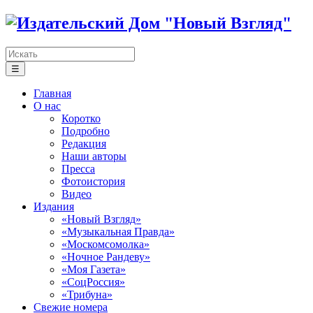
☰
Главная
О нас
Коротко
Подробно
Редакция
Наши авторы
Пресса
Фотоистория
Видео
Издания
«Новый Взгляд»
«Музыкальная Правда»
«Москомсомолка»
«Ночное Рандеву»
«Моя Газета»
«СоцРоссия»
«Трибуна»
Свежие номера