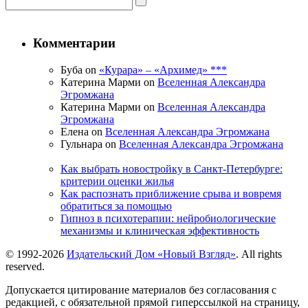
Комментарии
Буба on
«Курара» – «Архимед» ***
Катерина Марми on
Вселенная Александра
Эгромжана
Катерина Марми on
Вселенная Александра
Эгромжана
Елена on
Вселенная Александра Эгромжана
Гульнара on
Вселенная Александра Эгромжана
Как выбрать новостройку в Санкт-Петербурге:
критерии оценки жилья
Как распознать приближение срыва и вовремя
обратиться за помощью
Гипноз в психотерапии: нейробиологические
механизмы и клиническая эффективность
© 1992-2026
Издательский Дом «Новый Взгляд»
. All rights
reserved.
Допускается цитирование материалов без согласования с
редакцией, с обязательной прямой гиперссылкой на страницу,