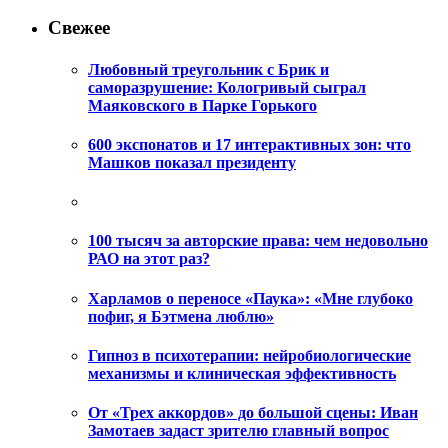
Свежее
Любовный треугольник с Брик и
саморазрушение: Кологривый сыграл
Маяковского в Парке Горького
600 экспонатов и 17 интерактивных зон: что
Машков показал президенту
100 тысяч за авторские права: чем недовольно
РАО на этот раз?
Харламов о переносе «Паука»: «Мне глубоко
пофиг, я Бэтмена люблю»
Гипноз в психотерапии: нейробиологические
механизмы и клиническая эффективность
От «Трех аккордов» до большой сцены: Иван
Замотаев задаст зрителю главный вопрос