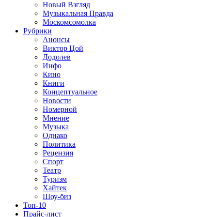
Новый Взгляд
Музыкальная Правда
Москомсомолка
Рубрики
Анонсы
Виктор Цой
Додолев
Инфо
Кино
Книги
Концептуальное
Новости
Номерной
Мнение
Музыка
Однако
Политика
Рецензия
Спорт
Театр
Туризм
Хайтек
Шоу-биз
Топ-10
Прайс-лист