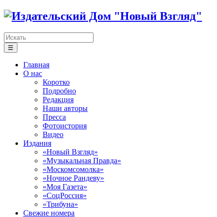
☰
Главная
О нас
Коротко
Подробно
Редакция
Наши авторы
Пресса
Фотоистория
Видео
Издания
«Новый Взгляд»
«Музыкальная Правда»
«Москомсомолка»
«Ночное Рандеву»
«Моя Газета»
«СоцРоссия»
«Трибуна»
Свежие номера