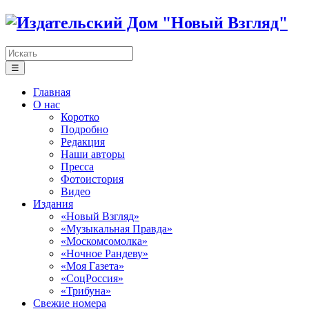
☰
Главная
О нас
Коротко
Подробно
Редакция
Наши авторы
Пресса
Фотоистория
Видео
Издания
«Новый Взгляд»
«Музыкальная Правда»
«Москомсомолка»
«Ночное Рандеву»
«Моя Газета»
«СоцРоссия»
«Трибуна»
Свежие номера