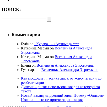
ПОИСК:
Комментарии
Буба on
«Курара» – «Архимед» ***
Катерина Марми on
Вселенная Александра
Эгромжана
Катерина Марми on
Вселенная Александра
Эгромжана
Елена on
Вселенная Александра Эгромжана
Гульнара on
Вселенная Александра Эгромжана
Как проходит пластика лица: от консультации до
реабилитации
Дипсик – риски использования для авторерайта
текста
Новый взгляд на древний эпос: Почему «Одиссея»
Нолана — это не просто экранизация