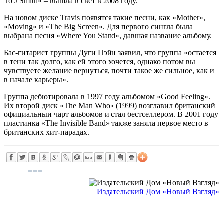
To J Smith» – вышла в свет в 2008 году.
На новом диске Travis появятся такие песни, как «Mother»,
«Moving» и «The Big Screen». Для первого сингла была
выбрана песня «Where You Stand», давшая название альбому.
Бас-гитарист группы Дуги Пэйн заявил, что группа «остается
в тени так долго, как ей этого хочется, однако потом вы
чувствуете желание вернуться, почти такое же сильное, как и
в начале карьеры».
Группа дебютировала в 1997 году альбомом «Good Feeling».
Их второй диск «The Man Who» (1999) возглавил британский
официальный чарт альбомов и стал бестселлером. В 2001 году
пластинка «The Invisible Band» также заняла первое место в
британских хит-парадах.
Издательский Дом «Новый Взгляд»