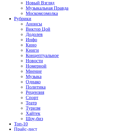
Новый Взгляд
Музыкальная Правда
Москомсомолка
Рубрики
Анонсы
Виктор Цой
Додолев
Инфо
Кино
Книги
Концептуальное
Новости
Номерной
Мнение
Музыка
Однако
Политика
Рецензия
Спорт
Театр
Туризм
Хайтек
Шоу-биз
Топ-10
Прайс-лист