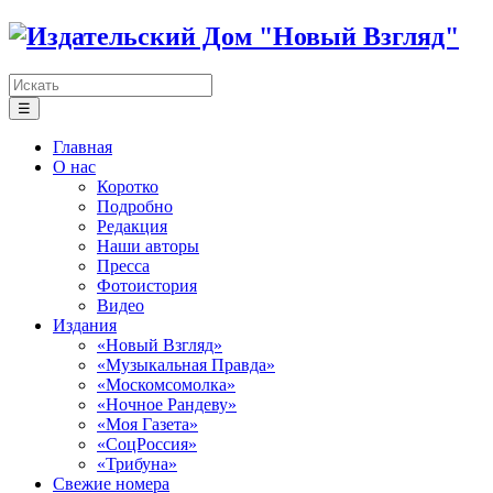
☰
Главная
О нас
Коротко
Подробно
Редакция
Наши авторы
Пресса
Фотоистория
Видео
Издания
«Новый Взгляд»
«Музыкальная Правда»
«Москомсомолка»
«Ночное Рандеву»
«Моя Газета»
«СоцРоссия»
«Трибуна»
Свежие номера