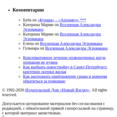
Комментарии
Буба on
«Курара» – «Архимед» ***
Катерина Марми on
Вселенная Александра
Эгромжана
Катерина Марми on
Вселенная Александра
Эгромжана
Елена on
Вселенная Александра Эгромжана
Гульнара on
Вселенная Александра Эгромжана
Консервативное лечение позвоночника: когда
операция не нужна
Как выбрать новостройку в Санкт-Петербурге:
критерии оценки жилья
Как распознать приближение срыва и вовремя
обратиться за помощью
© 1992-2026
Издательский Дом «Новый Взгляд»
. All rights
reserved.
Допускается цитирование материалов без согласования с
редакцией, с обязательной прямой гиперссылкой на страницу,
с которой материал заимствован.