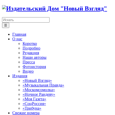
☰
Главная
О нас
Коротко
Подробно
Редакция
Наши авторы
Пресса
Фотоистория
Видео
Издания
«Новый Взгляд»
«Музыкальная Правда»
«Москомсомолка»
«Ночное Рандеву»
«Моя Газета»
«СоцРоссия»
«Трибуна»
Свежие номера