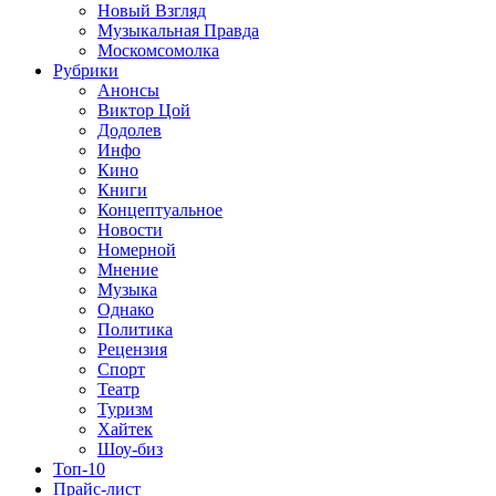
Новый Взгляд
Музыкальная Правда
Москомсомолка
Рубрики
Анонсы
Виктор Цой
Додолев
Инфо
Кино
Книги
Концептуальное
Новости
Номерной
Мнение
Музыка
Однако
Политика
Рецензия
Спорт
Театр
Туризм
Хайтек
Шоу-биз
Топ-10
Прайс-лист