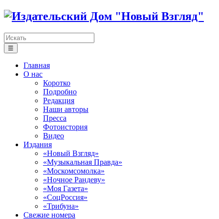
☰
Главная
О нас
Коротко
Подробно
Редакция
Наши авторы
Пресса
Фотоистория
Видео
Издания
«Новый Взгляд»
«Музыкальная Правда»
«Москомсомолка»
«Ночное Рандеву»
«Моя Газета»
«СоцРоссия»
«Трибуна»
Свежие номера