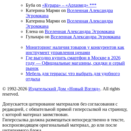
Буба on
«Курара» – «Архимед» ***
Катерина Марми on
Вселенная Александра
Эгромжана
Катерина Марми on
Вселенная Александра
Эгромжана
Елена on
Вселенная Александра Эгромжана
Гульнара on
Вселенная Александра Эгромжана
Мониторинг наличия товаров у конкурентов как
инструмент управления ценами
Где выгодно купить смартфон в Москве в 2026
году — Официальные магазины, скидки и серый
рынок
Мебель для террасы: что выбрать для удобного
отдыха
© 1992-2026
Издательский Дом «Новый Взгляд»
. All rights
reserved.
Допускается цитирование материалов без согласования с
редакцией, с обязательной прямой гиперссылкой на страницу,
с которой материал заимствован.
Гиперссылка должна размещаться непосредственно в тексте,
воспроизводящем оригинальный материал, до или после
цитируемого блока.