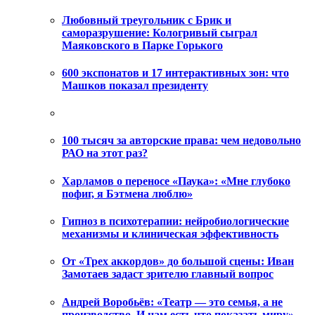
Любовный треугольник с Брик и
саморазрушение: Кологривый сыграл
Маяковского в Парке Горького
600 экспонатов и 17 интерактивных зон: что
Машков показал президенту
100 тысяч за авторские права: чем недовольно
РАО на этот раз?
Харламов о переносе «Паука»: «Мне глубоко
пофиг, я Бэтмена люблю»
Гипноз в психотерапии: нейробиологические
механизмы и клиническая эффективность
От «Трех аккордов» до большой сцены: Иван
Замотаев задаст зрителю главный вопрос
Андрей Воробьёв: «Театр — это семья, а не
производство. И нам есть что показать миру»