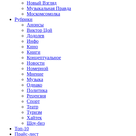
Новый Взгляд
Музыкальная Правда
Москомсомолка
Рубрики
Анонсы
Виктор Цой
Додолев
Инфо
Кино
Книги
Концептуальное
Новости
Номерной
Мнение
Музыка
Однако
Политика
Рецензия
Спорт
Театр
Туризм
Хайтек
Шоу-биз
Топ-10
Прайс-лист