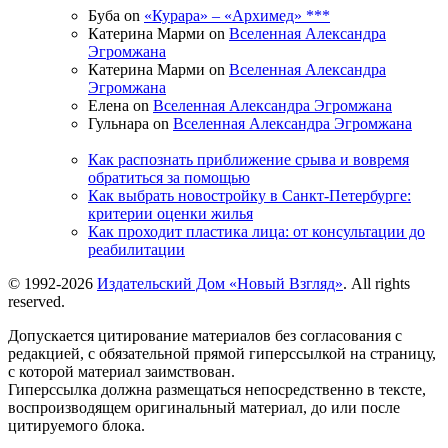
Буба on
«Курара» – «Архимед» ***
Катерина Марми on
Вселенная Александра
Эгромжана
Катерина Марми on
Вселенная Александра
Эгромжана
Елена on
Вселенная Александра Эгромжана
Гульнара on
Вселенная Александра Эгромжана
Как распознать приближение срыва и вовремя
обратиться за помощью
Как выбрать новостройку в Санкт-Петербурге:
критерии оценки жилья
Как проходит пластика лица: от консультации до
реабилитации
© 1992-2026
Издательский Дом «Новый Взгляд»
. All rights
reserved.
Допускается цитирование материалов без согласования с
редакцией, с обязательной прямой гиперссылкой на страницу,
с которой материал заимствован.
Гиперссылка должна размещаться непосредственно в тексте,
воспроизводящем оригинальный материал, до или после
цитируемого блока.