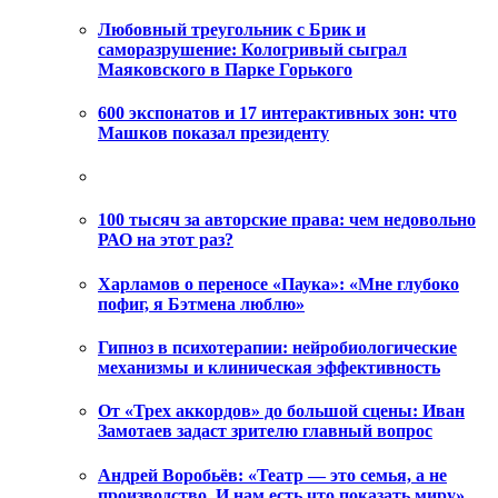
Любовный треугольник с Брик и
саморазрушение: Кологривый сыграл
Маяковского в Парке Горького
600 экспонатов и 17 интерактивных зон: что
Машков показал президенту
100 тысяч за авторские права: чем недовольно
РАО на этот раз?
Харламов о переносе «Паука»: «Мне глубоко
пофиг, я Бэтмена люблю»
Гипноз в психотерапии: нейробиологические
механизмы и клиническая эффективность
От «Трех аккордов» до большой сцены: Иван
Замотаев задаст зрителю главный вопрос
Андрей Воробьёв: «Театр — это семья, а не
производство. И нам есть что показать миру»