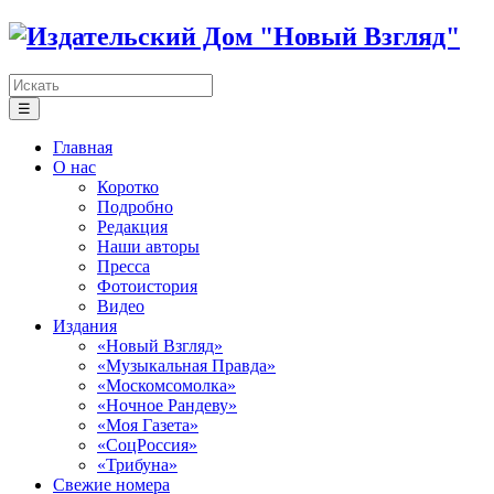
☰
Главная
О нас
Коротко
Подробно
Редакция
Наши авторы
Пресса
Фотоистория
Видео
Издания
«Новый Взгляд»
«Музыкальная Правда»
«Москомсомолка»
«Ночное Рандеву»
«Моя Газета»
«СоцРоссия»
«Трибуна»
Свежие номера