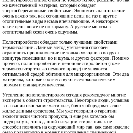
же качественный материал, который обладает
энергосберегающими свойствами. Экономить на отоплении
очень важно так, как сегодняшние цены на газ и другие
отопительные виды весьма впечатляющие. А некоторым
такие цены вовсе не по карману. А русские морозы в
отопительный сезон очень ощутимы.
Полистиролбетон обладает только лучшими свойствами
термоизоляции. Данный метод утепления способен
ограничить проникновение не только холодного воздуха
вовнутрь помещения, но и шума, и других факторов. Помимо
прочего, полистиролбетон и пенополистиролбетон (тоже
термоизолятор только немного проще) не являются
оптимальной средой обитания для микроорганизмов. Эти два
материала, которые соответствуют всем экологическим
нормам и стандартам качества.
Утепление пенополистиролом сегодня рекомендуют многие
эксперты в области строительства. Некоторые люди, услышав
в названии окончание «-стирол», боятся оборудовать свое
жилье данным средством. Мы уже говорили о гарантии
экологически чистого продукта, и еще раз хотелось бы
подчеркнуть, что в данной ситуации стирол никак не
способен повлиять на окружающий мир так, как само изделие
было подвергнуто в момент изготовления специальной