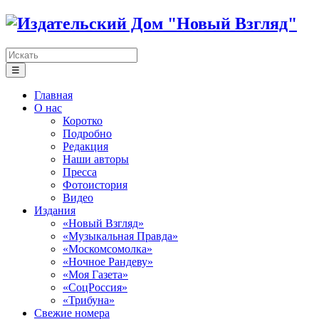
☰
Главная
О нас
Коротко
Подробно
Редакция
Наши авторы
Пресса
Фотоистория
Видео
Издания
«Новый Взгляд»
«Музыкальная Правда»
«Москомсомолка»
«Ночное Рандеву»
«Моя Газета»
«СоцРоссия»
«Трибуна»
Свежие номера