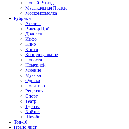
Новый Взгляд
Музыкальная Правда
Москомсомолка
Рубрики
Анонсы
Виктор Цой
Додолев
Инфо
Кино
Книги
Концептуальное
Новости
Номерной
Мнение
Музыка
Однако
Политика
Рецензия
Спорт
Театр
Туризм
Хайтек
Шоу-биз
Топ-10
Прайс-лист