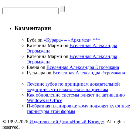
Комментарии
Буба on
«Курара» – «Архимед» ***
Катерина Марми on
Вселенная Александра
Эгромжана
Катерина Марми on
Вселенная Александра
Эгромжана
Елена on
Вселенная Александра Эгромжана
Гульнара on
Вселенная Александра Эгромжана
Лечение зубов по принципам доказательной
медицины: что важно знать пациентам
Как обновление системы влияет на активацию
Windows и Office
П-образная планировка: кому подходят кухонные
гарнитуры этой формы
© 1992-2026
Издательский Дом «Новый Взгляд»
. All rights
reserved.