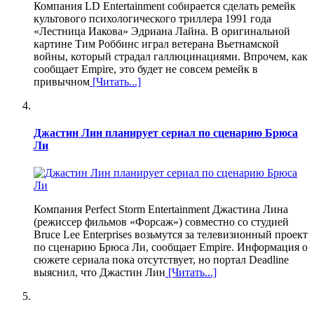
Компания LD Entertainment собирается сделать ремейк
культового психологического триллера 1991 года
«Лестница Иакова» Эдриана Лайна. В оригинальной
картине Тим Роббинс играл ветерана Вьетнамской
войны, который страдал галлюцинациями. Впрочем, как
сообщает Empire, это будет не совсем ремейк в
привычном
[Читать...]
Джастин Лин планирует сериал по сценарию Брюса
Ли
Компания Perfect Storm Entertainment Джастина Лина
(режиссер фильмов «Форсаж») совместно со студией
Bruce Lee Enterprises возьмутся за телевизионный проект
по сценарию Брюса Ли, сообщает Empire. Информация о
сюжете сериала пока отсутствует, но портал Deadline
выяснил, что Джастин Лин
[Читать...]