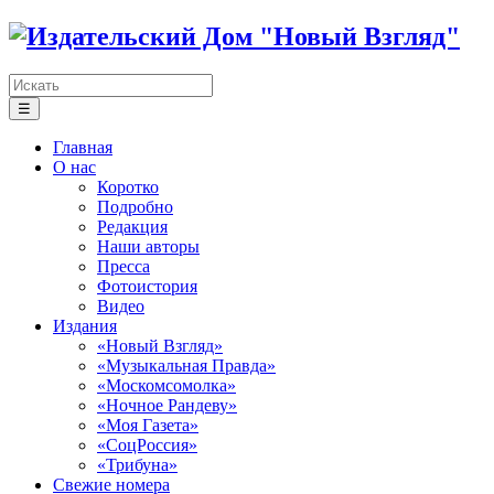
☰
Главная
О нас
Коротко
Подробно
Редакция
Наши авторы
Пресса
Фотоистория
Видео
Издания
«Новый Взгляд»
«Музыкальная Правда»
«Москомсомолка»
«Ночное Рандеву»
«Моя Газета»
«СоцРоссия»
«Трибуна»
Свежие номера