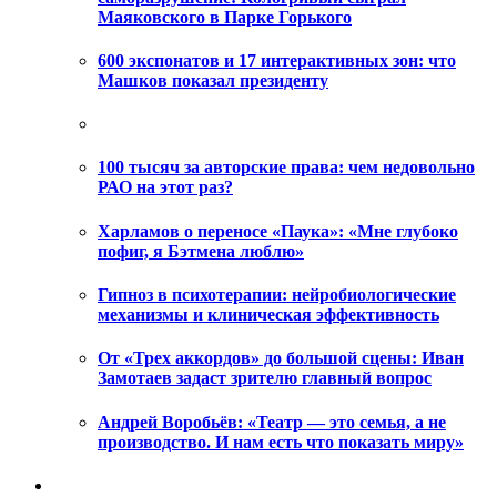
Маяковского в Парке Горького
600 экспонатов и 17 интерактивных зон: что
Машков показал президенту
100 тысяч за авторские права: чем недовольно
РАО на этот раз?
Харламов о переносе «Паука»: «Мне глубоко
пофиг, я Бэтмена люблю»
Гипноз в психотерапии: нейробиологические
механизмы и клиническая эффективность
От «Трех аккордов» до большой сцены: Иван
Замотаев задаст зрителю главный вопрос
Андрей Воробьёв: «Театр — это семья, а не
производство. И нам есть что показать миру»