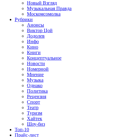
Новый Взгляд
Музыкальная Правда
Москомсомолка
Рубрики
Анонсы
Виктор Цой
Додолев
Инфо
Кино
Книги
Концептуальное
Новости
Номерной
Мнение
Музыка
Однако
Политика
Рецензия
Спорт
Театр
Туризм
Хайтек
Шоу-биз
Топ-10
Прайс-лист